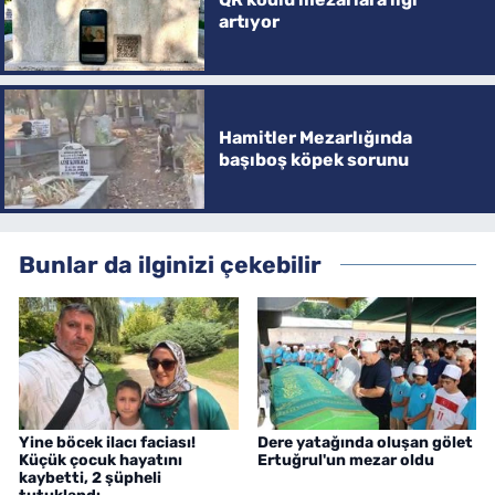
artıyor
Hamitler Mezarlığında
başıboş köpek sorunu
Bunlar da ilginizi çekebilir
Yine böcek ilacı faciası!
Dere yatağında oluşan gölet
Küçük çocuk hayatını
Ertuğrul'un mezar oldu
kaybetti, 2 şüpheli