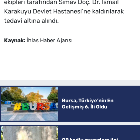
ekipleri tarafından Simav Doç. Dr. İsmail
Karakuyu Devlet Hastanesi’ne kaldırılarak
tedavi altına alındı.
Kaynak:
İhlas Haber Ajansı
Bursa, Türkiye’nin En
Gelişmiş 6. İli Oldu
QR kodlu mezarlara ilgi