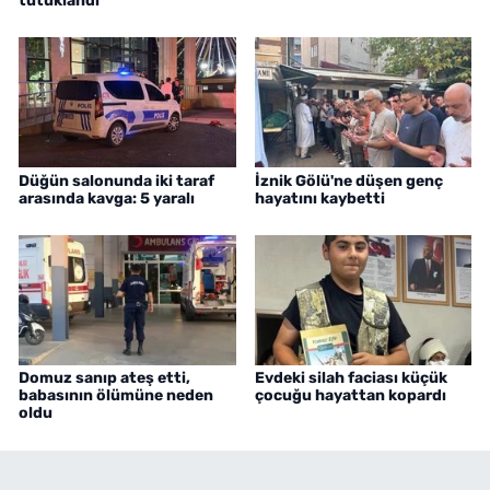
tutuklandı
Düğün salonunda iki taraf
İznik Gölü'ne düşen genç
arasında kavga: 5 yaralı
hayatını kaybetti
Domuz sanıp ateş etti,
Evdeki silah faciası küçük
babasının ölümüne neden
çocuğu hayattan kopardı
oldu