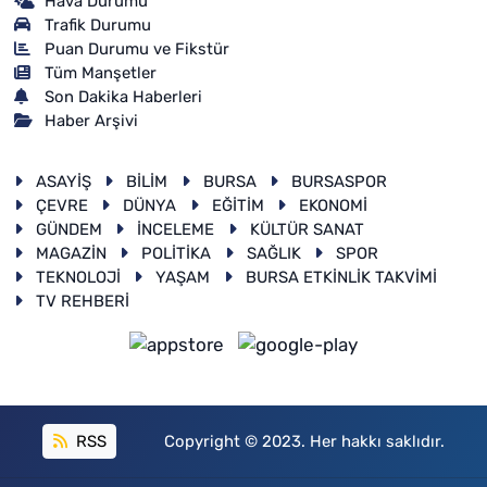
Hava Durumu
Trafik Durumu
Puan Durumu ve Fikstür
Tüm Manşetler
Son Dakika Haberleri
Haber Arşivi
ASAYİŞ
BİLİM
BURSA
BURSASPOR
ÇEVRE
DÜNYA
EĞİTİM
EKONOMİ
GÜNDEM
İNCELEME
KÜLTÜR SANAT
MAGAZİN
POLİTİKA
SAĞLIK
SPOR
TEKNOLOJİ
YAŞAM
BURSA ETKİNLİK TAKVİMİ
TV REHBERİ
RSS
Copyright © 2023. Her hakkı saklıdır.