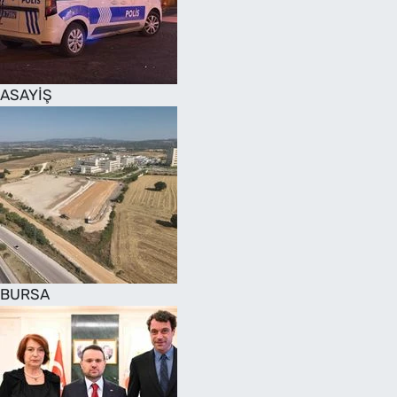
SAĞLIK
TV REHBERİ
ASAYİŞ
BURSA