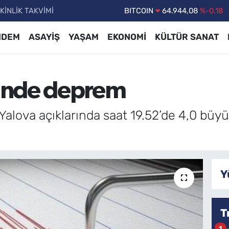
KİNLİK TAKVİMİ
DOLAR
47,7436
%0.18
EURO
55,2510
%0.32
NDEM
ASAYİŞ
YAŞAM
EKONOMİ
KÜLTÜR SANAT
STERLİN
64,4811
%0.38
GRAM ALTIN
6660.55
%0.03
inde deprem
BİST100
13.779
%-14
BITCOIN
64.944,08
%-0.18
alova açıklarında saat 19.52’de 4,0 bü
Y
T
1