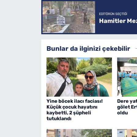
EDITÖRÜN SEÇTIĞI
Hamitler Me
Bunlar da ilginizi çekebilir
Yine böcek ilacı faciası!
Dere ya
Küçük çocuk hayatını
gölet E
kaybetti, 2 şüpheli
oldu
tutuklandı