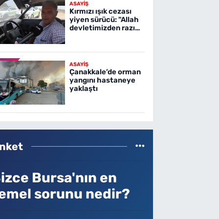
ASAYİŞ
Kırmızı ışık cezası
yiyen sürücü: "Allah
devletimizden razı
olsun"
ASAYİŞ
Çanakkale’de orman
yangını hastaneye
yaklaştı
nket
izce Bursa'nın en
emel sorunu nedir?