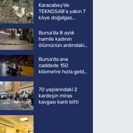
Karacabey'de
TEKNOSAB'a yakın 7
köye doğalgaz
müjdesi
Bursa'da 8 aylık
hamile kadının
ölümünün ardındaki
şok gerçek
Bursa'da ana
caddede 150
kilometre hızla geldi,
ATV'yi biçti: 1 ölü
70 yaşlarındaki 2
kardeşin miras
kavgası kanlı bitti