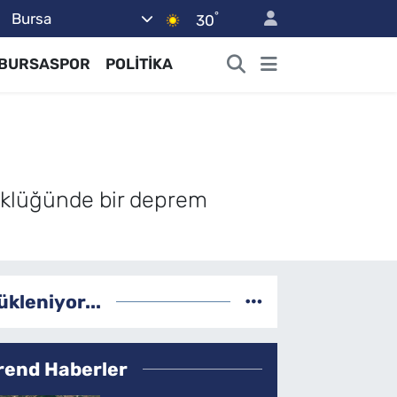
°
Bursa
30
BURSASPOR
POLİTİKA
yüklüğünde bir deprem
ükleniyor...
rend Haberler