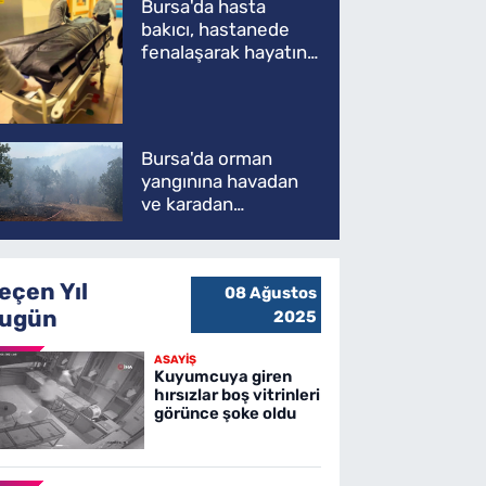
Bursa'da hasta
bakıcı, hastanede
fenalaşarak hayatını
kaybetti
Bursa'da orman
yangınına havadan
ve karadan
müdahale
eçen Yıl
08 Ağustos
ugün
2025
ASAYİŞ
Kuyumcuya giren
hırsızlar boş vitrinleri
görünce şoke oldu