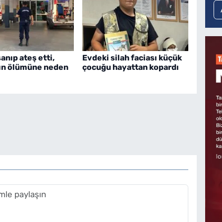
nıp ateş etti,
Evdeki silah faciası küçük
ın ölümüne neden
çocuğu hayattan kopardı