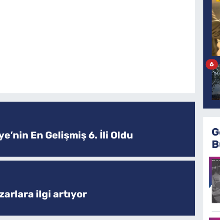
6
G
e’nin En Gelişmiş 6. İli Oldu
B
arlara ilgi artıyor