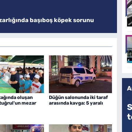
zarlığında başıboş köpek sorunu
A
tağında oluşan
Düğün salonunda iki taraf
rtuğrul'un mezar
arasında kavga: 5 yaralı
S
t