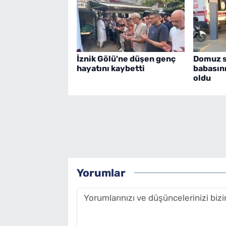
İznik Gölü'ne düşen genç
Domuz sa
hayatını kaybetti
babasın
oldu
Yorumlar