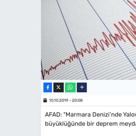
SAĞLIK
TV REHBERİ
10.10.2019 - 20:08
AFAD: "Marmara Denizi’nde Yalov
büyüklüğünde bir deprem meyda