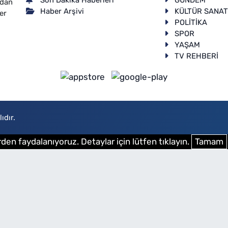
ndan
Haber Arşivi
KÜLTÜR SANA
er
POLİTİKA
SPOR
YAŞAM
TV REHBERİ
ıdır.
den faydalanıyoruz. Detaylar için lütfen tıklayın.
Tamam