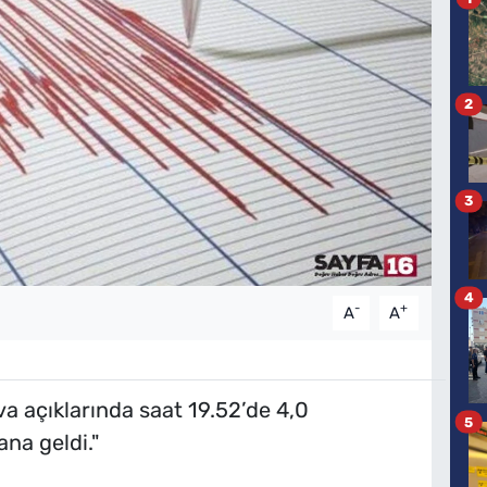
2
3
4
-
+
A
A
a açıklarında saat 19.52’de 4,0
5
na geldi."