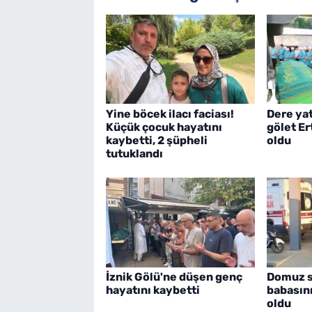
Yine böcek ilacı faciası!
Dere ya
Küçük çocuk hayatını
gölet E
kaybetti, 2 şüpheli
oldu
tutuklandı
İznik Gölü'ne düşen genç
Domuz sa
hayatını kaybetti
babasın
oldu