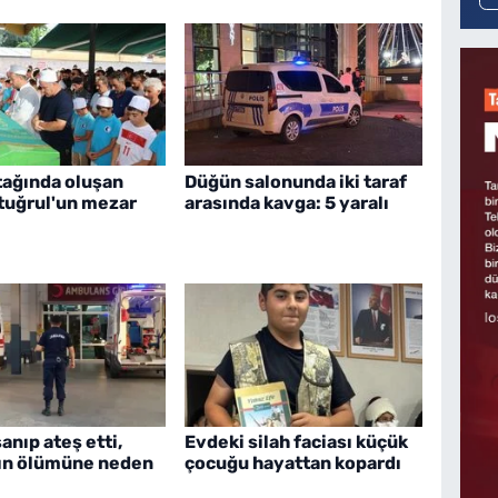
tağında oluşan
Düğün salonunda iki taraf
rtuğrul'un mezar
arasında kavga: 5 yaralı
nıp ateş etti,
Evdeki silah faciası küçük
ın ölümüne neden
çocuğu hayattan kopardı