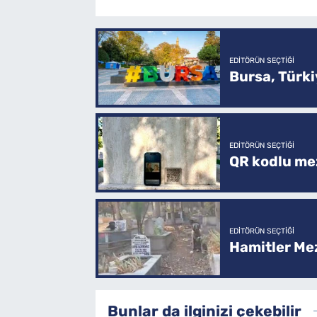
EDITÖRÜN SEÇTIĞI
Bursa, Türkiy
EDITÖRÜN SEÇTIĞI
QR kodlu mez
EDITÖRÜN SEÇTIĞI
Hamitler Me
Bunlar da ilginizi çekebilir