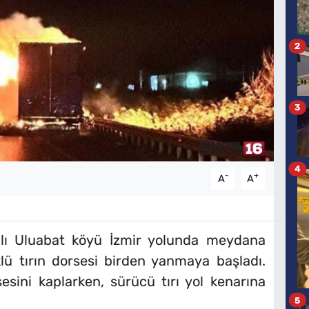
2
3
4
-
+
A
A
ğlı Uluabat köyü İzmir yolunda meydana
klü tırın dorsesi birden yanmaya başladı.
esini kaplarken, sürücü tırı yol kenarına
5