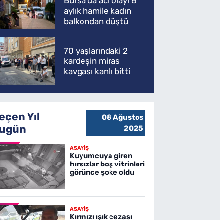
Bursa'da acı olay! 8
aylık hamile kadın
balkondan düştü
70 yaşlarındaki 2
kardeşin miras
kavgası kanlı bitti
eçen Yıl
08 Ağustos
ugün
2025
ASAYİŞ
Kuyumcuya giren
hırsızlar boş vitrinleri
görünce şoke oldu
ASAYİŞ
Kırmızı ışık cezası