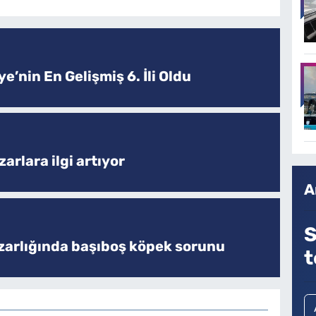
e’nin En Gelişmiş 6. İli Oldu
arlara ilgi artıyor
A
S
zarlığında başıboş köpek sorunu
t