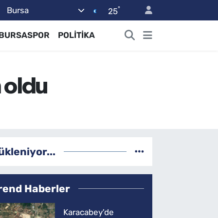
°
Bursa
25
BURSASPOR
POLİTİKA
m oldu
ükleniyor...
rend Haberler
Karacabey'de