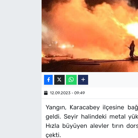
SAĞLIK
TV REHBERİ
12.09.2023 - 09:49
Yangın, Karacabey ilçesine ba
geldi. Seyir halindeki metal yü
Hızla büyüyen alevler tırın dors
çekti.