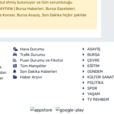
bul etmiş bulunuyor ve tüm sorumluluğu
YFA16 | Bursa Haberleri, Bursa Gazeteleri,
 Konser, Bursa Asayiş, Son Dakika hiçbir şekilde
Hava Durumu
ASAYİŞ
Trafik Durumu
BURSA
Puan Durumu ve Fikstür
ÇEVRE
Tüm Manşetler
EĞİTİM
a,
Son Dakika Haberleri
GÜNDEM
ndan
Haber Arşivi
KÜLTÜR SANA
er
POLİTİKA
SPOR
YAŞAM
TV REHBERİ