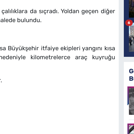
çalılıklara da sıçradı. Yoldan geçen diğer
alede bulundu.
6
a Büyükşehir itfaiye ekipleri yangını kısa
edeniyle kilometrelerce araç kuyruğu
G
B
.