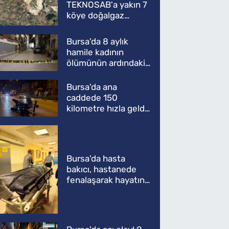
TEKNOSAB'a yakın 7
köye doğalgaz
müjdesi
Bursa'da 8 aylık
hamile kadının
ölümünün ardındaki
şok gerçek
Bursa'da ana
caddede 150
kilometre hızla geldi,
ATV'yi biçti: 1 ölü
Bursa'da hasta
bakıcı, hastanede
fenalaşarak hayatını
kaybetti