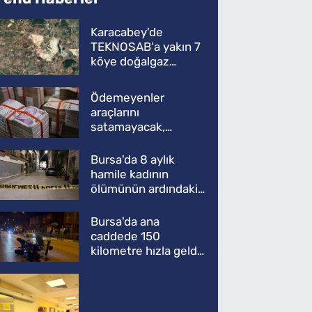
Karacabey'de
TEKNOSAB'a yakın 7
köye doğalgaz
müjdesi
Ödemeyenler
araçlarını
satamayacak,
kullanamayacak
Bursa'da 8 aylık
hamile kadının
ölümünün ardındaki
şok gerçek
Bursa'da ana
caddede 150
kilometre hızla geldi,
ATV'yi biçti: 1 ölü