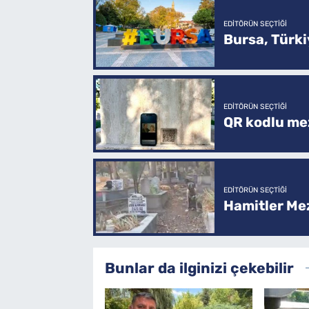
EDITÖRÜN SEÇTIĞI
Bursa, Türkiy
EDITÖRÜN SEÇTIĞI
QR kodlu mez
EDITÖRÜN SEÇTIĞI
Hamitler Me
Bunlar da ilginizi çekebilir