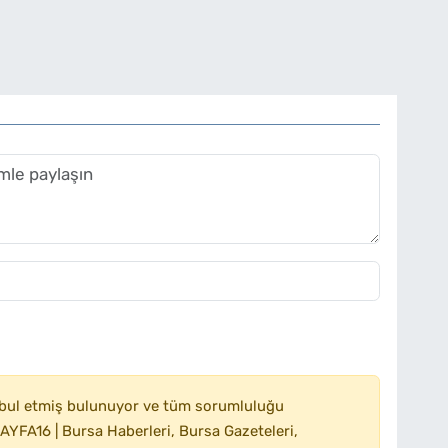
bul etmiş bulunuyor ve tüm sorumluluğu
YFA16 | Bursa Haberleri, Bursa Gazeteleri,