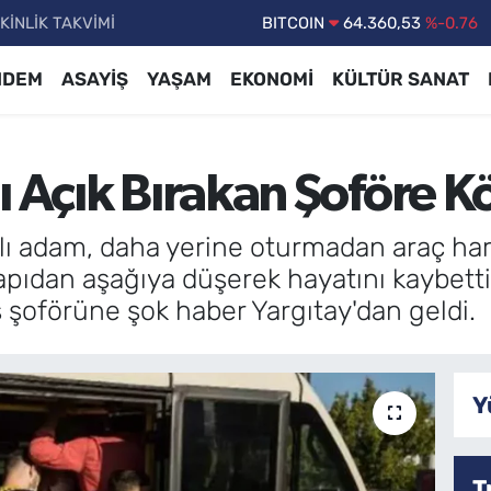
KİNLİK TAKVİMİ
DOLAR
47,7069
%0.17
EURO
55,0265
%0.01
NDEM
ASAYİŞ
YAŞAM
EKONOMİ
KÜLTÜR SANAT
STERLİN
64,1897
%0.02
GRAM ALTIN
6574.81
%1.44
ı Açık Bırakan Şoföre K
BİST100
13.887
%64
BITCOIN
64.360,53
%-0.76
şlı adam, daha yerine oturmadan araç har
apıdan aşağıya düşerek hayatını kaybetti
 şoförüne şok haber Yargıtay'dan geldi.
Y
T