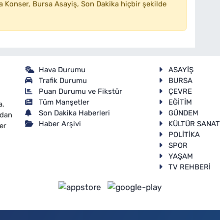
 Konser, Bursa Asayiş, Son Dakika hiçbir şekilde
Hava Durumu
ASAYİŞ
Trafik Durumu
BURSA
Puan Durumu ve Fikstür
ÇEVRE
Tüm Manşetler
EĞİTİM
a,
Son Dakika Haberleri
GÜNDEM
ndan
Haber Arşivi
KÜLTÜR SANA
er
POLİTİKA
SPOR
YAŞAM
TV REHBERİ