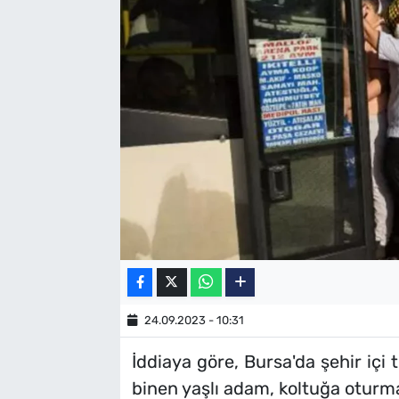
SAĞLIK
TV REHBERİ
24.09.2023 - 10:31
İddiaya göre, Bursa'da şehir içi
binen yaşlı adam, koltuğa oturma