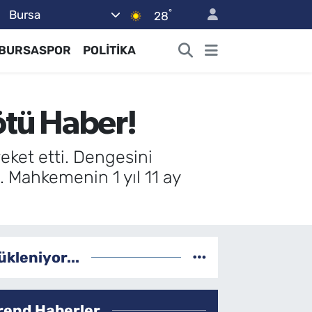
°
Bursa
28
BURSASPOR
POLİTİKA
ötü Haber!
eket etti. Dengesini
. Mahkemenin 1 yıl 11 ay
ükleniyor...
rend Haberler