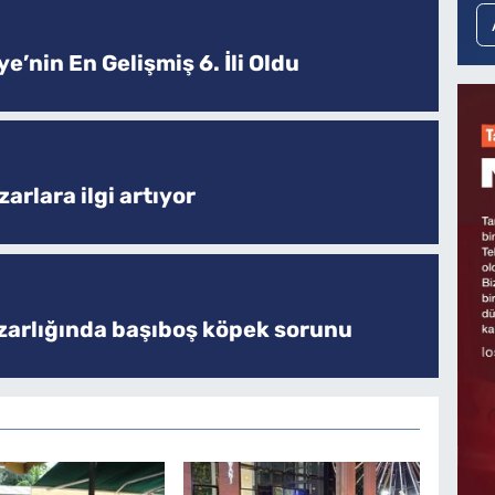
e’nin En Gelişmiş 6. İli Oldu
arlara ilgi artıyor
zarlığında başıboş köpek sorunu