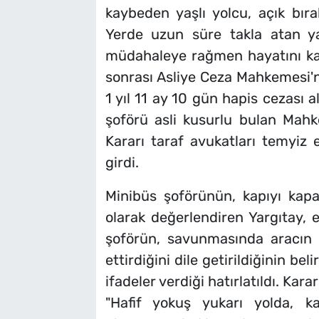
kaybeden yaşlı yolcu, açık bır
Yerde uzun süre takla atan ya
müdahaleye rağmen hayatını kayb
sonrası Asliye Ceza Mahkemesi'n
1 yıl 11 ay 10 gün hapis cezası a
şoförü asli kusurlu bulan Mahk
Kararı taraf avukatları temyiz 
girdi.
Minibüs şoförünün, kapıyı kapat
olarak değerlendiren Yargıtay, e
şoförün, savunmasında aracın k
ettirdiğini dile getirildiğinin bel
ifadeler verdiği hatırlatıldı. Kara
"Hafif yokuş yukarı yolda, ka