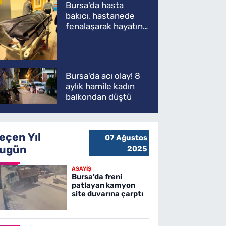
Bursa'da hasta
bakıcı, hastanede
fenalaşarak hayatını
kaybetti
Bursa'da acı olay! 8
aylık hamile kadın
balkondan düştü
eçen Yıl
07 Ağustos
ugün
2025
ASAYİŞ
Bursa’da freni
patlayan kamyon
site duvarına çarptı