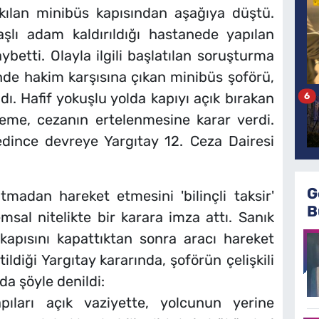
akılan minibüs kapısından aşağıya düştü.
şlı adam kaldırıldığı hastanede yapılan
etti. Olayla ilgili başlatılan soruşturma
de hakim karşısına çıkan minibüs şoförü,
ldı. Hafif yokuşlu yolda kapıyı açık bırakan
6
eme, cezanın ertelenmesine karar verdi.
edince devreye Yargıtay 12. Ceza Dairesi
G
madan hareket etmesini 'bilinçli taksir'
B
msal nitelikte bir karara imza attı. Sanık
apısını kapattıktan sonra aracı hareket
irtildiği Yargıtay kararında, şoförün çelişkili
rda şöyle denildi:
pıları açık vaziyette, yolcunun yerine