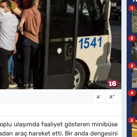
1
2
3
4
-
+
A
A
5
 toplu ulaşımda faaliyet gösteren minibüse
dan araç hareket etti. Bir anda dengesini