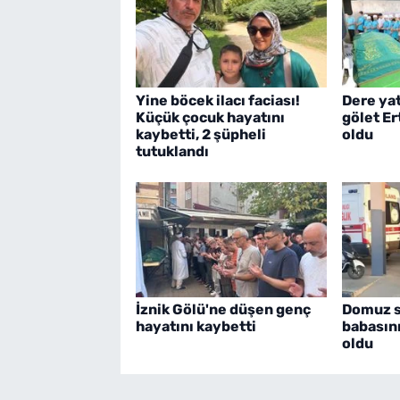
Yine böcek ilacı faciası!
Dere ya
Küçük çocuk hayatını
gölet E
kaybetti, 2 şüpheli
oldu
tutuklandı
İznik Gölü'ne düşen genç
Domuz sa
hayatını kaybetti
babasın
oldu