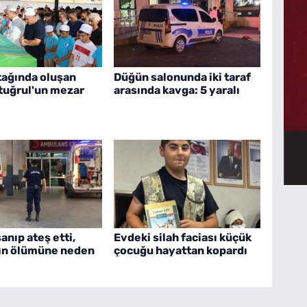
tağında oluşan
Düğün salonunda iki taraf
rtuğrul'un mezar
arasında kavga: 5 yaralı
nıp ateş etti,
Evdeki silah faciası küçük
ın ölümüne neden
çocuğu hayattan kopardı