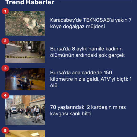
Trend Haberler
1
Karacabey'de TEKNOSAB'a yakın 7
köye doğalgaz müjdesi
2
Bursa'da 8 aylık hamile kadının
ölümünün ardındaki şok gerçek
3
Bursa'da ana caddede 150
kilometre hızla geldi, ATV'yi biçti: 1
ölü
4
70 yaşlarındaki 2 kardeşin miras
kavgası kanlı bitti
5