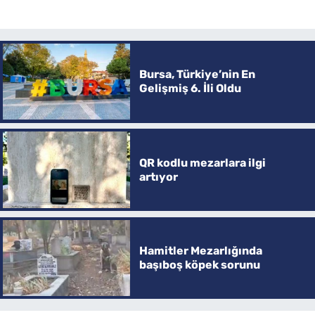
Bursa, Türkiye’nin En
Gelişmiş 6. İli Oldu
QR kodlu mezarlara ilgi
artıyor
Hamitler Mezarlığında
başıboş köpek sorunu