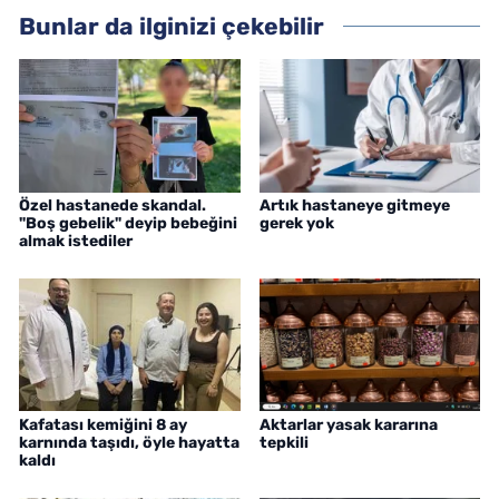
Bunlar da ilginizi çekebilir
Özel hastanede skandal.
Artık hastaneye gitmeye
"Boş gebelik" deyip bebeğini
gerek yok
almak istediler
Kafatası kemiğini 8 ay
Aktarlar yasak kararına
karnında taşıdı, öyle hayatta
tepkili
kaldı