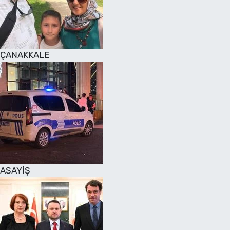
SAĞLIK
TV REHBERİ
ÇANAKKALE
ASAYİŞ