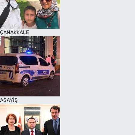
SAĞLIK
TV REHBERİ
ÇANAKKALE
ASAYİŞ