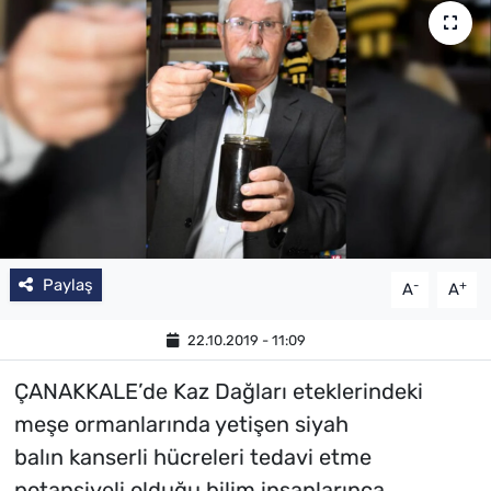
Paylaş
-
+
A
A
22.10.2019 - 11:09
ÇANAKKALE’de Kaz Dağları eteklerindeki
meşe ormanlarında yetişen siyah
balın kanserli hücreleri tedavi etme
potansiyeli olduğu bilim insanlarınca