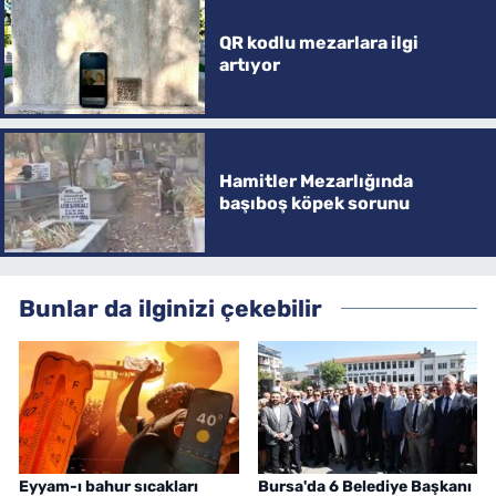
QR kodlu mezarlara ilgi
artıyor
Hamitler Mezarlığında
başıboş köpek sorunu
Bunlar da ilginizi çekebilir
Eyyam-ı bahur sıcakları
Bursa'da 6 Belediye Başkanı