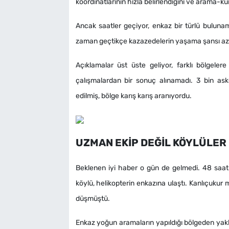
koordinatlarının hızla belirlendiğini ve arama-kur
Ancak saatler geçiyor, enkaz bir türlü bulunam
zaman geçtikçe kazazedelerin yaşama şansı az
Açıklamalar üst üste geliyor, farklı bölgele
çalışmalardan bir sonuç alınamadı. 3 bin aske
edilmiş, bölge karış karış aranıyordu.
UZMAN EKİP DEĞİL KÖYLÜLER
Beklenen iyi haber o gün de gelmedi. 48 saat 
köylü, helikopterin enkazına ulaştı. Kanlıçuku
düşmüştü.
Enkaz yoğun aramaların yapıldığı bölgeden yak