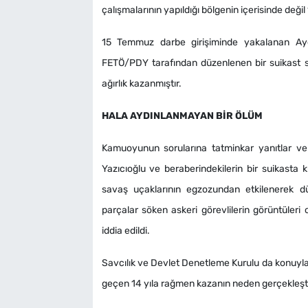
çalışmalarının yapıldığı bölgenin içerisinde deği
15 Temmuz darbe girişiminde yakalanan Aydı
FETÖ/PDY tarafından düzenlenen bir suikast so
ağırlık kazanmıştır.
HALA AYDINLANMAYAN BİR ÖLÜM
Kamuoyunun sorularına tatminkar yanıtlar veri
Yazıcıoğlu ve beraberindekilerin bir suikasta k
savaş uçaklarının egzozundan etkilenerek dü
parçalar söken askeri görevlilerin görüntüleri o
iddia edildi.
Savcılık ve Devlet Denetleme Kurulu da konuyla il
geçen 14 yıla rağmen kazanın neden gerçekleşti