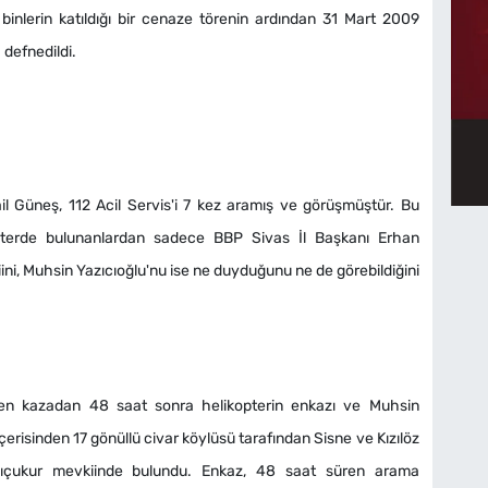
üz binlerin katıldığı bir cenaze törenin ardından 31 Mart 2009
 defnedildi.
l Güneş, 112 Acil Servis'i 7 kez aramış ve görüşmüştür. Bu
pterde bulunanlardan sadece BBP Sivas İl Başkanı Erhan
iini, Muhsin Yazıcıoğlu'nu ise ne duyduğunu ne de görebildiğini
en kazadan 48 saat sonra helikopterin enkazı ve Muhsin
 içerisinden 17 gönüllü civar köylüsü tarafından Sisne ve Kızılöz
lıçukur mevkiinde bulundu. Enkaz, 48 saat süren arama