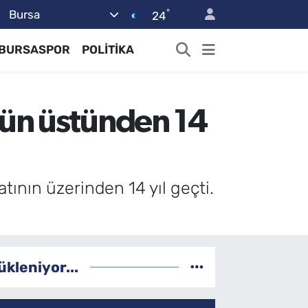
°
Bursa
24
BURSASPOR
POLİTİKA
nün üstünden 14
tının üzerinden 14 yıl geçti.
ükleniyor...