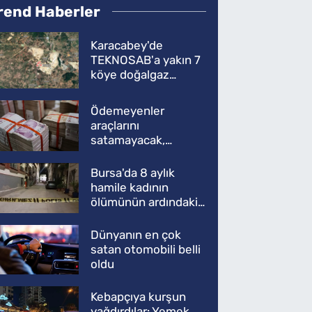
rend Haberler
Karacabey'de
TEKNOSAB'a yakın 7
köye doğalgaz
müjdesi
Ödemeyenler
araçlarını
satamayacak,
kullanamayacak
Bursa'da 8 aylık
hamile kadının
ölümünün ardındaki
şok gerçek
Dünyanın en çok
satan otomobili belli
oldu
Kebapçıya kurşun
yağdırdılar: Yemek