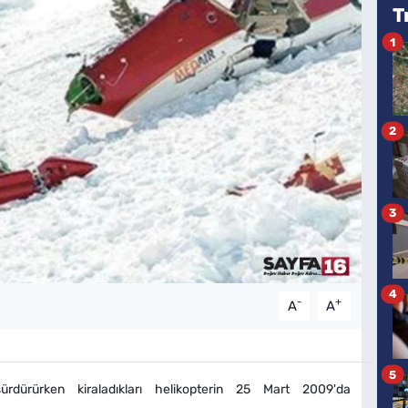
T
1
2
3
4
-
+
A
A
5
ürdürürken kiraladıkları helikopterin 25 Mart 2009'da