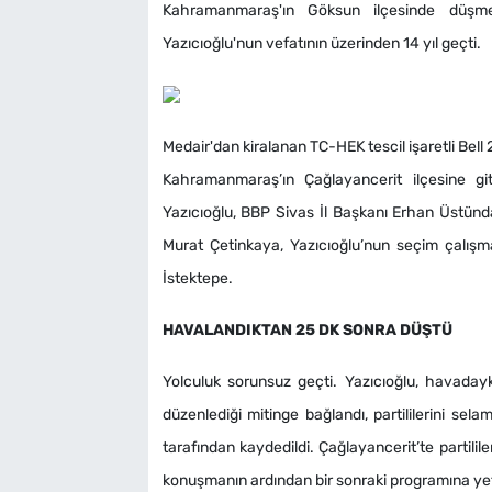
Kahramanmaraş'ın Göksun ilçesinde düşme
Yazıcıoğlu'nun vefatının üzerinden 14 yıl geçti.
Medair'dan kiralanan TC-HEK tescil işaretli Bel
Kahramanmaraş’ın Çağlayancerit ilçesine gi
Yazıcıoğlu, BBP Sivas İl Başkanı Erhan Üstünda
Murat Çetinkaya, Yazıcıoğlu’nun seçim çalışm
İstektepe.
HAVALANDIKTAN 25 DK SONRA DÜŞTÜ
Yolculuk sorunsuz geçti. Yazıcıoğlu, havaday
düzenlediği mitinge bağlandı, partililerini sel
tarafından kaydedildi. Çağlayancerit’te partilil
konuşmanın ardından bir sonraki programına yet