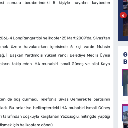
si sonucu beraberindeki 5 kişiyle hayatını kaybeden
6
l 206L-4 LongRanger tipi helikopter 25 Mart 2009'da, Sivas’tan
tmek üzere havalanırken içerisinde 6 kişi vardı: Muhsin
G
ğ, İl Başkan Yardımcısı Yüksel Yancı, Belediye Meclis Üyesi
B
alarını takip eden İHA muhabiri İsmail Güneş ve pilot Kaya
ken de boş durmadı. Telefonla Sivas Gemerek’te partisinin
amladı. Bu anlar ise helikopterdeki İHA muhabiri İsmail Güneş
eri tarafından coşkuyla karşılanan Yazıcıoğlu, mitingde yaptığı
işmek için helikoptere döndü.