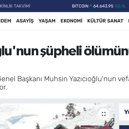
KİNLİK TAKVİMİ
DOLAR
47,6704
%0
EURO
55,0406
%-0.08
NDEM
ASAYİŞ
YAŞAM
EKONOMİ
KÜLTÜR SANAT
STERLİN
64,2143
%0
GRAM ALTIN
6500.87
%0.12
ğlu'nun şüpheli ölümü
BİST100
13.799
%70
BITCOIN
64.643,95
%0.16
Genel Başkanı Muhsin Yazıcıoğlu'nun vefa
or.
Y