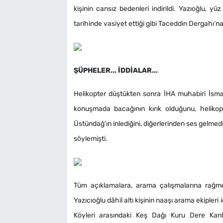
kişinin cansız bedenleri indirildi. Yazıoğlu, y
tarihinde vasiyet ettiği gibi Taceddin Dergahı’na
ŞÜPHELER... İDDİALAR...
Helikopter düştükten sonra İHA muhabiri İsmai
konuşmada bacağının kırık olduğunu, heliko
Üstündağ'ın inlediğini, diğerlerinden ses gelmed
söylemişti.
Tüm açıklamalara, arama çalışmalarına rağm
Yazıcıoğlu dâhil altı kişinin naaşı arama ekipleri
Köyleri arasındaki Keş Dağı Kuru Dere Kan