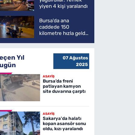
yiyen 4 kişi yaralandı
Bursa'da ana
caddede 150
kilometre hızla geldi,
ATV'yi biçti: 1 ölü
eçen Yıl
07 Ağustos
ugün
2025
ASAYİŞ
Bursa’da freni
patlayan kamyon
site duvarına çarptı
ASAYİŞ
Sakarya'da halatı
kopan asansör sonu
oldu, kızı yaralandı