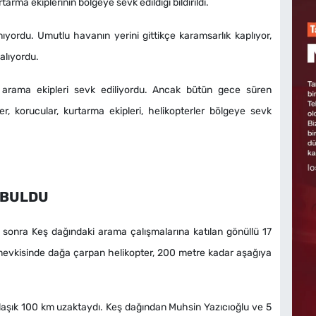
tarma ekiplerinin bölgeye sevk edildiği bildirildi.
ıyordu. Umutlu havanın yerini gittikçe karamsarlık kaplıyor,
alıyordu.
re arama ekipleri sevk ediliyordu. Ancak bütün gece süren
r, korucular, kurtarma ekipleri, helikopterler bölgeye sevk
 BULDU
sonra Keş dağındaki arama çalışmalarına katılan gönüllü 17
r mevkisinde dağa çarpan helikopter, 200 metre kadar aşağıya
laşık 100 km uzaktaydı. Keş dağından Muhsin Yazıcıoğlu ve 5