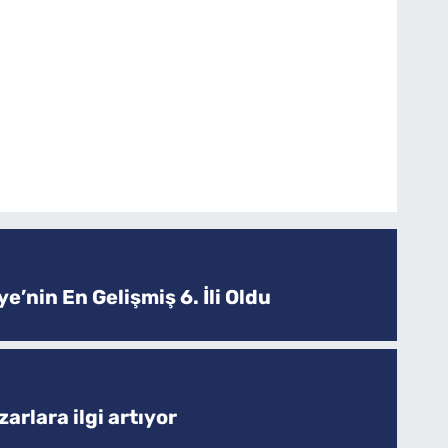
e’nin En Gelişmiş 6. İli Oldu
arlara ilgi artıyor