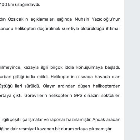
l 100 km uzağındaydı.
n Özsıcak'ın açıklamaları ışığında Muhsin Yazıcıoğlu'nun
nucu helikopteri düşürülmek suretiyle öldürüldüğü ihtimali
lmeyince, kazayla ilgili birçok iddia konuşulmaya başladı.
urban gittiği iddia edildi. Helikopterin o sırada havada olan
ştüğü ileri sürüldü. Olayın ardından düşen helikopterden
rtaya çıktı. Görevlilerin helikopterin GPS cihazını söktükleri
gili çeşitli çalışmalar ve raporlar hazırlamıştır. Ancak aradan
ğine dair resmiyet kazanan bir durum ortaya çıkmamıştır.