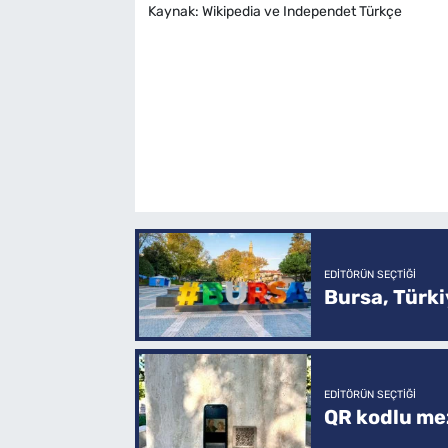
Kaynak: Wikipedia ve Independet Türkçe
EDITÖRÜN SEÇTIĞI
Bursa, Türkiy
EDITÖRÜN SEÇTIĞI
QR kodlu mez