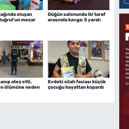
tağında oluşan
Düğün salonunda iki taraf
rtuğrul'un mezar
arasında kavga: 5 yaralı
nıp ateş etti,
Evdeki silah faciası küçük
ın ölümüne neden
çocuğu hayattan kopardı