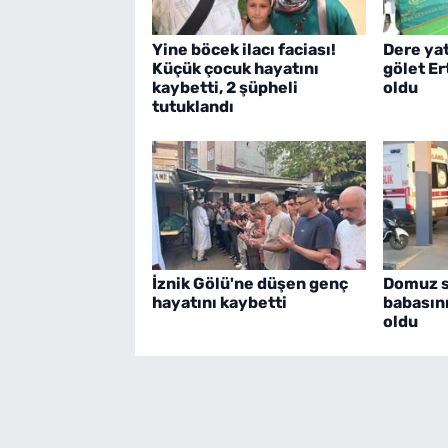
Yine böcek ilacı faciası!
Dere ya
Küçük çocuk hayatını
gölet E
kaybetti, 2 şüpheli
oldu
tutuklandı
İznik Gölü'ne düşen genç
Domuz sa
hayatını kaybetti
babasın
oldu