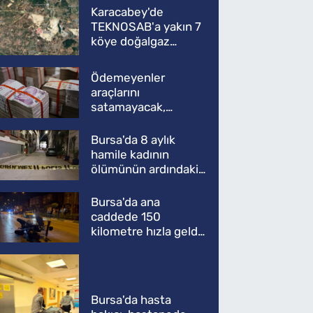
Karacabey'de
TEKNOSAB'a yakın 7
köye doğalgaz
müjdesi
Ödemeyenler
araçlarını
satamayacak,
kullanamayacak
Bursa'da 8 aylık
hamile kadının
ölümünün ardındaki
şok gerçek
Bursa'da ana
caddede 150
kilometre hızla geldi,
ATV'yi biçti: 1 ölü
Bursa'da hasta