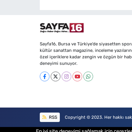
Sayfa16, Bursa ve Türkiye'de siyasetten spor
kültür sanattan magazine, inceleme yazıları
özel içeriklere kadar zengin ve özgün bir hab
deneyimi sunuyor.
RSS
Copyright © 2023. Her hakkı sakl
En iyi site deneyimi sağlamak için çerezler