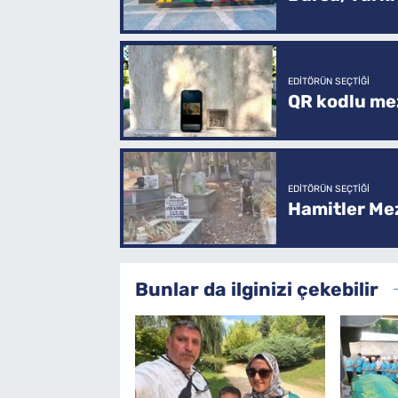
EDITÖRÜN SEÇTIĞI
QR kodlu mez
EDITÖRÜN SEÇTIĞI
Hamitler Me
Bunlar da ilginizi çekebilir