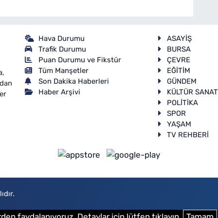
Hava Durumu
ASAYİŞ
Trafik Durumu
BURSA
Puan Durumu ve Fikstür
ÇEVRE
Tüm Manşetler
EĞİTİM
a,
Son Dakika Haberleri
GÜNDEM
ndan
Haber Arşivi
KÜLTÜR SANA
er
POLİTİKA
SPOR
YAŞAM
TV REHBERİ
ıdır.
den faydalanıyoruz. Detaylar için lütfen tıklayın.
Tamam