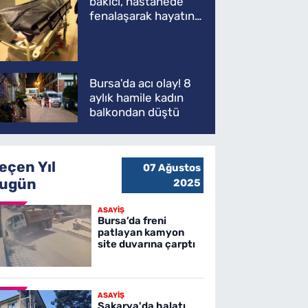
bakıcı, hastanede
fenalaşarak hayatını
kaybetti
Bursa'da acı olay! 8
aylık hamile kadın
balkondan düştü
eçen Yıl
07 Ağustos
ugün
2025
ASAYİŞ
Bursa’da freni
patlayan kamyon
site duvarına çarptı
ASAYİŞ
Sakarya'da halatı