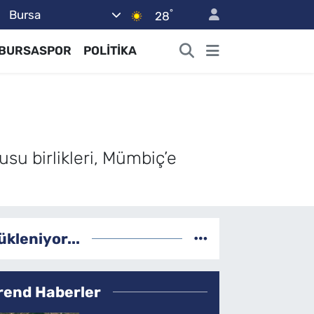
°
Bursa
28
BURSASPOR
POLİTİKA
su birlikleri, Mümbiç’e
ükleniyor...
rend Haberler