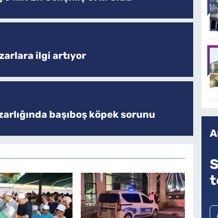
arlara ilgi artıyor
zarlığında başıboş köpek sorunu
A
S
t