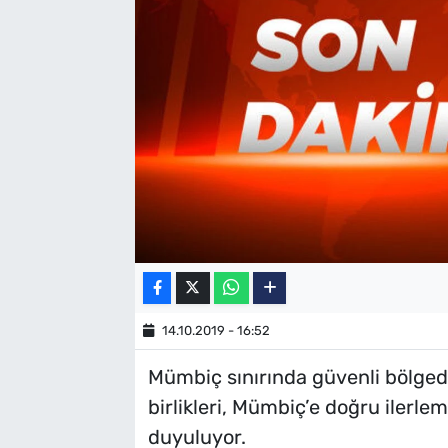
SAĞLIK
TV REHBERİ
14.10.2019 - 16:52
Mümbiç sınırında güvenli bölged
birlikleri, Mümbiç’e doğru ilerle
duyuluyor.