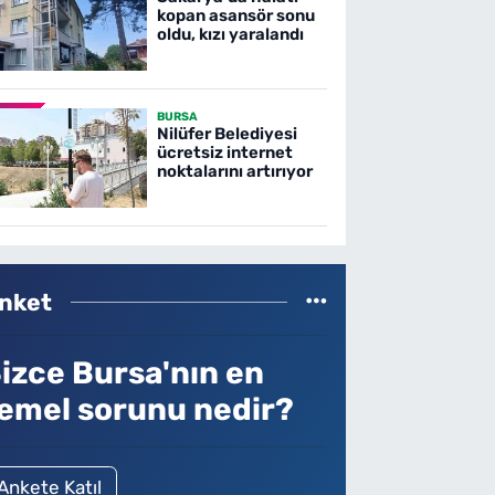
kopan asansör sonu
oldu, kızı yaralandı
BURSA
Nilüfer Belediyesi
ücretsiz internet
noktalarını artırıyor
nket
izce Bursa'nın en
emel sorunu nedir?
Ankete Katıl