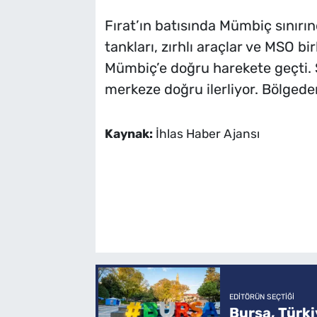
Fırat’ın batısında Mümbiç sınırı
tankları, zırhlı araçlar ve MSO birl
Mümbiç’e doğru harekete geçti.
merkeze doğru ilerliyor. Bölged
Kaynak:
İhlas Haber Ajansı
EDITÖRÜN SEÇTIĞI
Bursa, Türkiy