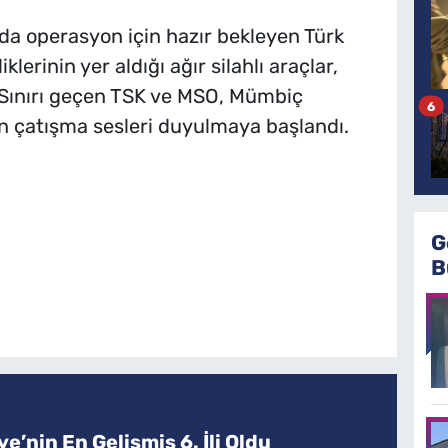
nda operasyon için hazır bekleyen Türk
iklerinin yer aldığı ağır silahlı araçlar,
 Sınırı geçen TSK ve MSO, Mümbiç
6
en çatışma sesleri duyulmaya başlandı.
G
B
e’nin En Gelişmiş 6. İli Oldu