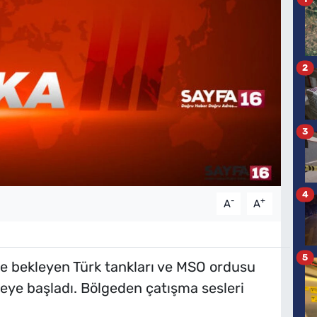
2
3
4
-
+
A
A
5
e bekleyen Türk tankları ve MSO ordusu
meye başladı. Bölgeden çatışma sesleri