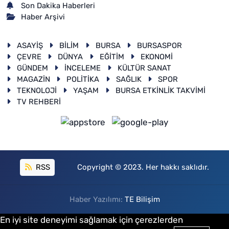
Son Dakika Haberleri
Haber Arşivi
ASAYİŞ
BİLİM
BURSA
BURSASPOR
ÇEVRE
DÜNYA
EĞİTİM
EKONOMİ
GÜNDEM
İNCELEME
KÜLTÜR SANAT
MAGAZİN
POLİTİKA
SAĞLIK
SPOR
TEKNOLOJİ
YAŞAM
BURSA ETKİNLİK TAKVİMİ
TV REHBERİ
RSS
Copyright © 2023. Her hakkı saklıdır.
Haber Yazılımı:
TE Bilişim
En iyi site deneyimi sağlamak için çerezlerden