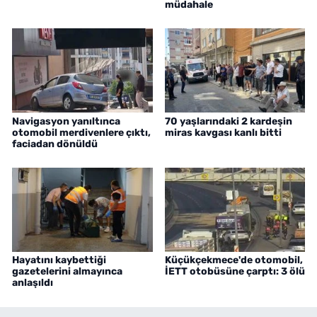
müdahale
Navigasyon yanıltınca
70 yaşlarındaki 2 kardeşin
otomobil merdivenlere çıktı,
miras kavgası kanlı bitti
faciadan dönüldü
Hayatını kaybettiği
Küçükçekmece'de otomobil,
gazetelerini almayınca
İETT otobüsüne çarptı: 3 ölü
anlaşıldı