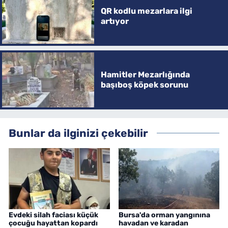
QR kodlu mezarlara ilgi
artıyor
Hamitler Mezarlığında
başıboş köpek sorunu
Bunlar da ilginizi çekebilir
Evdeki silah faciası küçük
Bursa'da orman yangınına
çocuğu hayattan kopardı
havadan ve karadan