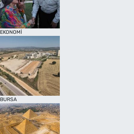
SAĞLIK
TV REHBERİ
EKONOMİ
BURSA