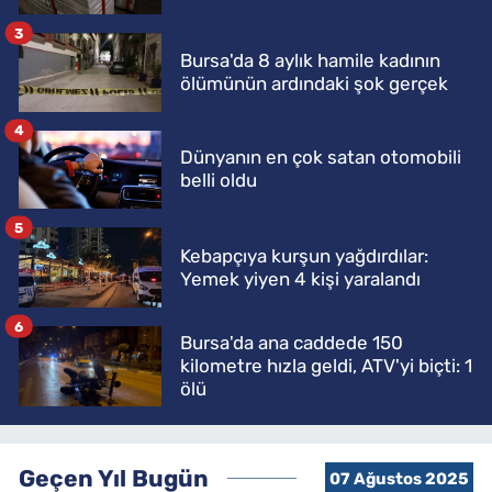
3
Bursa'da 8 aylık hamile kadının
ölümünün ardındaki şok gerçek
4
Dünyanın en çok satan otomobili
belli oldu
5
Kebapçıya kurşun yağdırdılar:
Yemek yiyen 4 kişi yaralandı
6
Bursa'da ana caddede 150
kilometre hızla geldi, ATV'yi biçti: 1
ölü
Geçen Yıl Bugün
07 Ağustos 2025