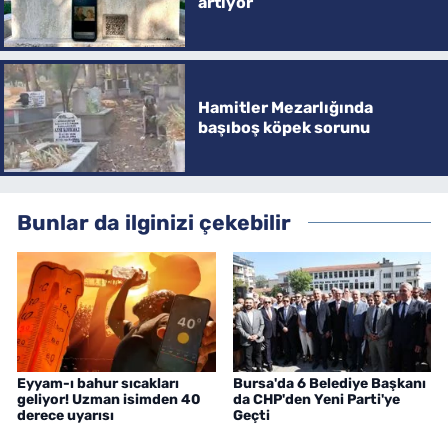
artıyor
Hamitler Mezarlığında
başıboş köpek sorunu
Bunlar da ilginizi çekebilir
Eyyam-ı bahur sıcakları
Bursa'da 6 Belediye Başkanı
geliyor! Uzman isimden 40
da CHP'den Yeni Parti'ye
derece uyarısı
Geçti