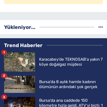
Yükleniyor...
Trend Haberler
1
Karacabey'de TEKNOSAB'a yakın 7
köye doğalgaz müjdesi
2
Bursa'da 8 aylık hamile kadının
ölümünün ardındaki şok gerçek
3
Bursa'da ana caddede 150
kilometre hızla geldi, ATV'yi biçti: 1