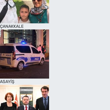
SAĞLIK
TV REHBERİ
ÇANAKKALE
ASAYİŞ