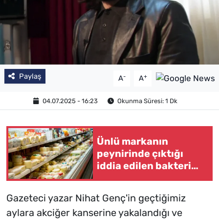
Paylaş
-
+
A
A
04.07.2025 - 16:23
Okunma Süresi: 1 Dk
Ünlü markanın
peynirinde çıktığı
iddia edilen bakteri
şok etti!
Gazeteci yazar Nihat Genç'in geçtiğimiz
aylara akciğer kanserine yakalandığı ve