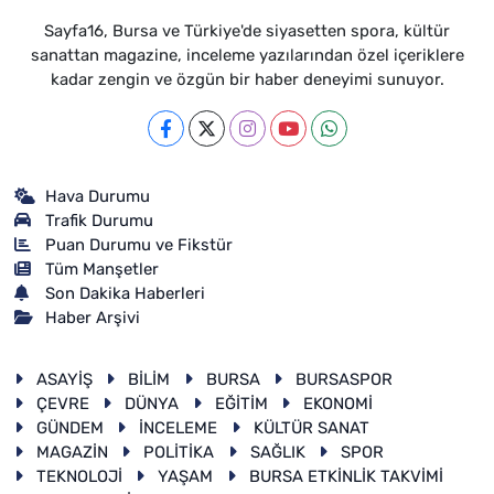
Sayfa16, Bursa ve Türkiye'de siyasetten spora, kültür
sanattan magazine, inceleme yazılarından özel içeriklere
kadar zengin ve özgün bir haber deneyimi sunuyor.
Hava Durumu
Trafik Durumu
Puan Durumu ve Fikstür
Tüm Manşetler
Son Dakika Haberleri
Haber Arşivi
ASAYİŞ
BİLİM
BURSA
BURSASPOR
ÇEVRE
DÜNYA
EĞİTİM
EKONOMİ
GÜNDEM
İNCELEME
KÜLTÜR SANAT
MAGAZİN
POLİTİKA
SAĞLIK
SPOR
TEKNOLOJİ
YAŞAM
BURSA ETKİNLİK TAKVİMİ