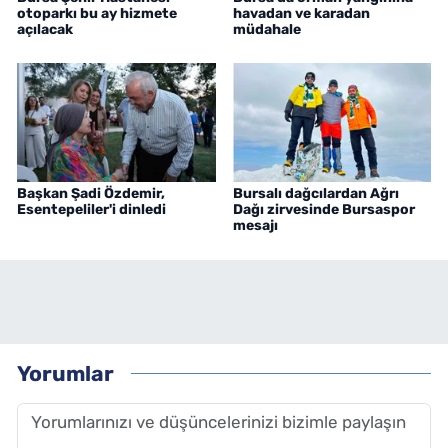
otoparkı bu ay hizmete
havadan ve karadan
açılacak
müdahale
Başkan Şadi Özdemir,
Bursalı dağcılardan Ağrı
Esentepeliler'i dinledi
Dağı zirvesinde Bursaspor
mesajı
Yorumlar