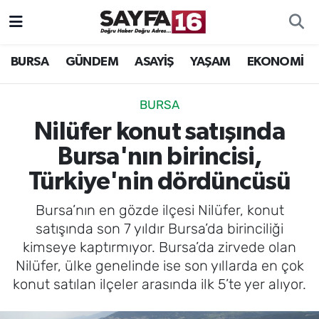
ÖZEL HABER
Hava Durumu
BURSA
GÜNDEM
ASAYİŞ
YAŞAM
EKONOMİ
İNCELEME
Trafik Durumu
BURSA
MAGAZİN
TFF 2.Lig Beyaz Grup Puan Durumu ve Fikstür
Nilüfer konut satışında
Bursa'nın birincisi,
BİLİM
Tüm Manşetler
Türkiye'nin dördüncüsü
DÜNYA
Son Dakika Haberleri
Bursa’nın en gözde ilçesi Nilüfer, konut
satışında son 7 yıldır Bursa’da birinciliği
TEKNOLOJİ
Haber Arşivi
kimseye kaptırmıyor. Bursa’da zirvede olan
Nilüfer, ülke genelinde ise son yıllarda en çok
SPOR
konut satılan ilçeler arasında ilk 5’te yer alıyor.
EĞİTİM