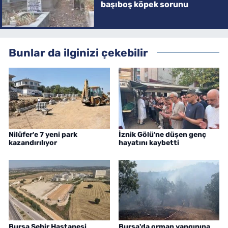
başıboş köpek sorunu
Bunlar da ilginizi çekebilir
Nilüfer'e 7 yeni park
İznik Gölü'ne düşen genç
kazandırılıyor
hayatını kaybetti
Bursa Şehir Hastanesi
Bursa'da orman yangınına