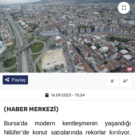
SAĞLIK
TV REHBERİ
Paylaş
-
+
A
A
16.09.2023 - 13:24
(HABER MERKEZİ)
Bursa'da modern kentleşmenin yaşandığı
Nilüfer’de konut satışlarında rekorlar kırılıyor.