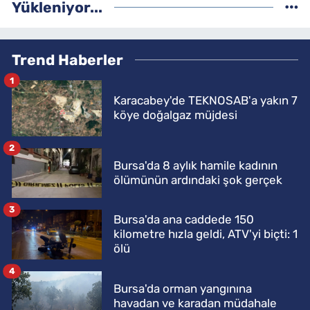
Yükleniyor...
Trend Haberler
1
Karacabey'de TEKNOSAB'a yakın 7
köye doğalgaz müjdesi
2
Bursa'da 8 aylık hamile kadının
ölümünün ardındaki şok gerçek
3
Bursa'da ana caddede 150
kilometre hızla geldi, ATV'yi biçti: 1
ölü
4
Bursa'da orman yangınına
havadan ve karadan müdahale