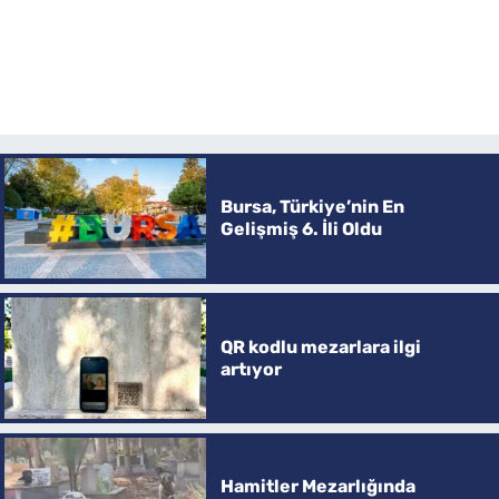
Bursa, Türkiye’nin En
Gelişmiş 6. İli Oldu
QR kodlu mezarlara ilgi
artıyor
Hamitler Mezarlığında