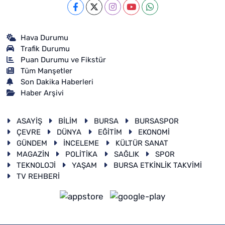
Hava Durumu
Trafik Durumu
Puan Durumu ve Fikstür
Tüm Manşetler
Son Dakika Haberleri
Haber Arşivi
ASAYİŞ
BİLİM
BURSA
BURSASPOR
ÇEVRE
DÜNYA
EĞİTİM
EKONOMİ
GÜNDEM
İNCELEME
KÜLTÜR SANAT
MAGAZİN
POLİTİKA
SAĞLIK
SPOR
TEKNOLOJİ
YAŞAM
BURSA ETKİNLİK TAKVİMİ
TV REHBERİ