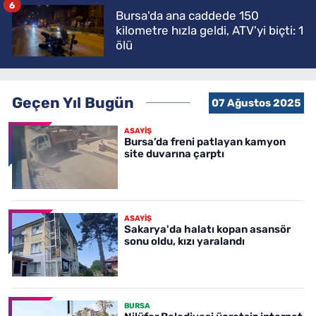
6
Bursa'da ana caddede 150
kilometre hızla geldi, ATV'yi biçti: 1
ölü
Geçen Yıl Bugün
07 Ağustos 2025
ASAYİŞ
Bursa’da freni patlayan kamyon
site duvarına çarptı
ASAYİŞ
Sakarya'da halatı kopan asansör
sonu oldu, kızı yaralandı
BURSA