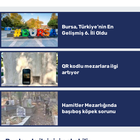
Bursa, Türkiye’nin En
Gelişmiş 6. İli Oldu
QR kodlu mezarlara ilgi
artıyor
Hamitler Mezarlığında
başıboş köpek sorunu