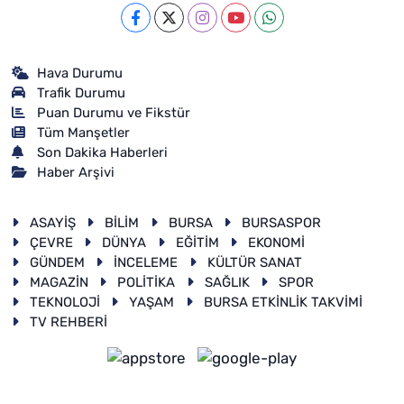
Hava Durumu
Trafik Durumu
Puan Durumu ve Fikstür
Tüm Manşetler
Son Dakika Haberleri
Haber Arşivi
ASAYİŞ
BİLİM
BURSA
BURSASPOR
ÇEVRE
DÜNYA
EĞİTİM
EKONOMİ
GÜNDEM
İNCELEME
KÜLTÜR SANAT
MAGAZİN
POLİTİKA
SAĞLIK
SPOR
TEKNOLOJİ
YAŞAM
BURSA ETKİNLİK TAKVİMİ
TV REHBERİ