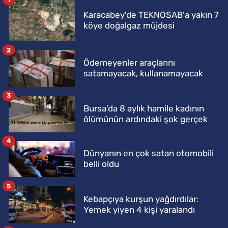
Karacabey'de TEKNOSAB'a yakın 7
köye doğalgaz müjdesi
2
Ödemeyenler araçlarını
satamayacak, kullanamayacak
3
Bursa'da 8 aylık hamile kadının
ölümünün ardındaki şok gerçek
4
Dünyanın en çok satan otomobili
belli oldu
5
Kebapçıya kurşun yağdırdılar:
Yemek yiyen 4 kişi yaralandı