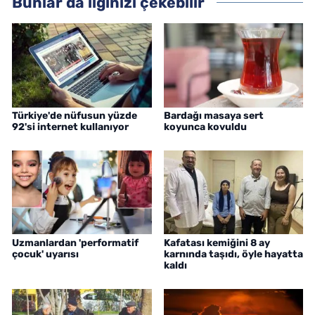
Bunlar da ilginizi çekebilir
Türkiye'de nüfusun yüzde
Bardağı masaya sert
92'si internet kullanıyor
koyunca kovuldu
Uzmanlardan 'performatif
Kafatası kemiğini 8 ay
çocuk' uyarısı
karnında taşıdı, öyle hayatta
kaldı