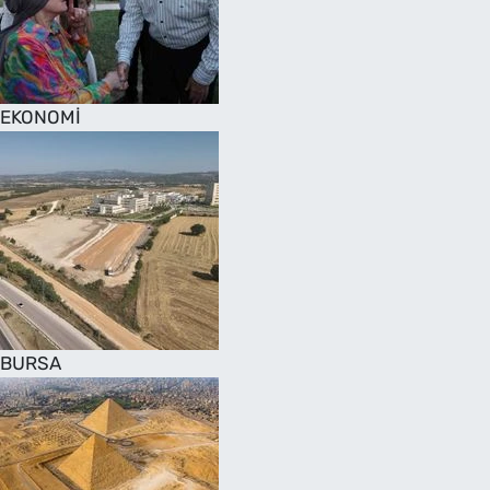
SAĞLIK
TV REHBERİ
EKONOMİ
BURSA