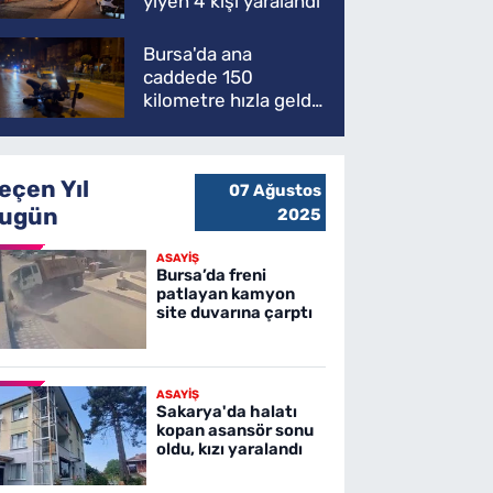
yiyen 4 kişi yaralandı
Bursa'da ana
caddede 150
kilometre hızla geldi,
ATV'yi biçti: 1 ölü
eçen Yıl
07 Ağustos
ugün
2025
ASAYİŞ
Bursa’da freni
patlayan kamyon
site duvarına çarptı
ASAYİŞ
Sakarya'da halatı
kopan asansör sonu
oldu, kızı yaralandı