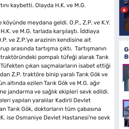
ını kaybetti. Olayda H.K. ve M.G.
6
 köyünde meydana geldi. O.P., Z.P. ve K.Y.
 H.K. ve M.G. tarlada karşılaştı. İddiaya
.P. ve Z.P.'ye arazinin kendisine ait
rup arasında tartışma çıktı. Tartışmanın
G
B
traktöründeki pompalı tüfeği alarak Tarık
. Tüfekten çıkan saçmalarların isabet ettiği
dan Z.P. traktöre binip yaralı Tarık Gök ve
ün altında ezilen Tarık Gök ve M.G. ağır
ne jandarma ve sağlık ekipleri sevk edildi.
leri yapılan yaralılar Kadirli Devlet
rdan Tarık Gök, doktorların tüm çabasına
.K. ise Osmaniye Devlet Hastanesi'ne sevk