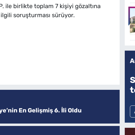
. ile birlikte toplam 7 kişiyi gözaltına
 ilgili soruşturması sürüyor.
A
S
t
e’nin En Gelişmiş 6. İli Oldu