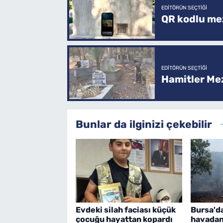
EDITÖRÜN SEÇTIĞI
QR kodlu mez
EDITÖRÜN SEÇTIĞI
Hamitler Me
Bunlar da ilginizi çekebilir
Evdeki silah faciası küçük
Bursa'd
çocuğu hayattan kopardı
havadan