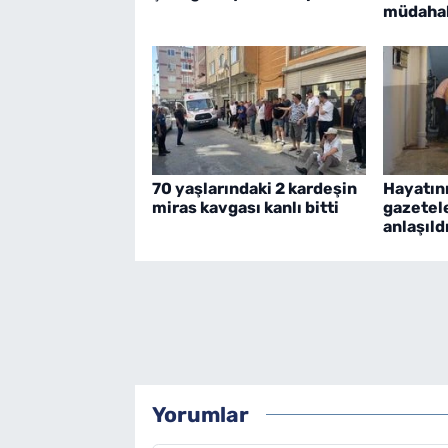
müdaha
70 yaşlarındaki 2 kardeşin
Hayatını
miras kavgası kanlı bitti
gazetel
anlaşıld
Yorumlar