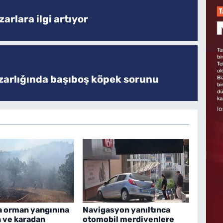
arlara ilgi artıyor
zarlığında başıboş köpek sorunu
a orman yangınına
Navigasyon yanıltınca
 ve karadan
otomobil merdivenlere