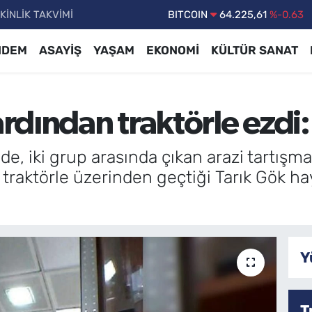
KİNLİK TAKVİMİ
DOLAR
47,6704
%0
EURO
55,0406
%-0.08
NDEM
ASAYİŞ
YAŞAM
EKONOMİ
KÜLTÜR SANAT
STERLİN
64,2143
%0
GRAM ALTIN
6510.40
%0.45
rdından traktörle ezdi: 
BİST100
13.799
%70
BITCOIN
64.225,61
%-0.63
de, iki grup arasında çıkan arazi tartışm
 traktörle üzerinden geçtiği Tarık Gök ha
Y
T