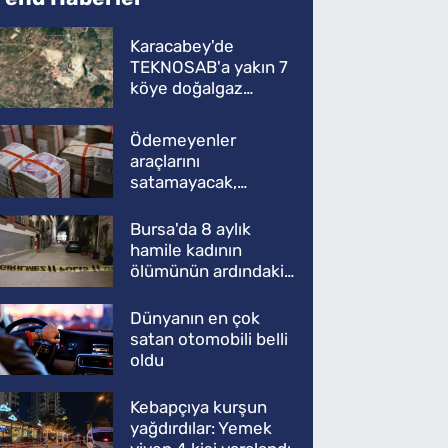
Karacabey'de
TEKNOSAB'a yakın 7
köye doğalgaz
müjdesi
Ödemeyenler
araçlarını
satamayacak,
kullanamayacak
Bursa'da 8 aylık
hamile kadının
ölümünün ardındaki
şok gerçek
Dünyanın en çok
satan otomobili belli
oldu
Kebapçıya kurşun
yağdırdılar: Yemek