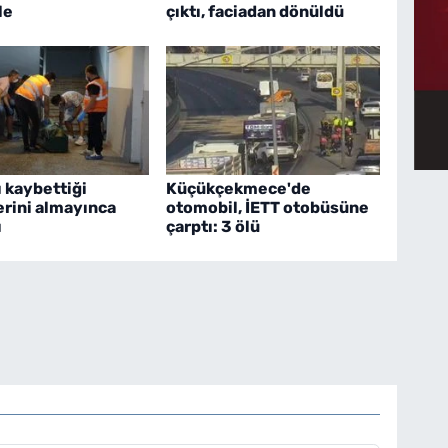
le
çıktı, faciadan dönüldü
 kaybettiği
Küçükçekmece'de
erini almayınca
otomobil, İETT otobüsüne
ı
çarptı: 3 ölü