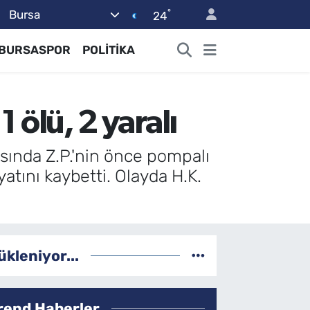
°
Bursa
24
BURSASPOR
POLİTİKA
1 ölü, 2 yaralı
asında Z.P.'nin önce pompalı
yatını kaybetti. Olayda H.K.
ükleniyor...
rend Haberler