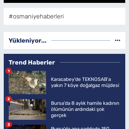
1
2
3
SAĞLIK
#osmaniyehaberleri
TV REHBERİ
Yükleniyor...
Trend Haberler
1
Karacabey'de TEKNOSAB'a
yakın 7 köye doğalgaz müjdesi
2
Bursa'da 8 aylık hamile kadının
ölümünün ardındaki şok
gerçek
3
Bursa'da ana caddede 150