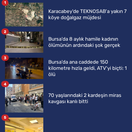
1
Karacabey'de TEKNOSAB'a yakın 7
köye doğalgaz müjdesi
2
Bursa'da 8 aylık hamile kadının
ölümünün ardındaki şok gerçek
3
Bursa'da ana caddede 150
kilometre hızla geldi, ATV'yi biçti: 1
ölü
4
70 yaşlarındaki 2 kardeşin miras
kavgası kanlı bitti
5