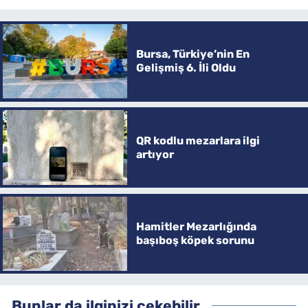
Bursa, Türkiye’nin En
Gelişmiş 6. İli Oldu
QR kodlu mezarlara ilgi
artıyor
Hamitler Mezarlığında
başıboş köpek sorunu
Bunlar da ilginizi çekebilir