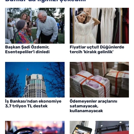
Başkan Şadi Özdemir,
Fiyatlar uçtu!! Düğünlerde
Esentepeliler'i dinledi
tercih 'kiralık gelinlik'
İş Bankası'ndan ekonomiye
Ödemeyenler araçlarını
3,7 trilyon TL destek
satamayacak,
kullanamayacak