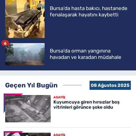
Bursa'da hasta bakıcı, hastanede
fenalaşarak hayatını kaybetti
6
Bursa'da orman yangınına
havadan ve karadan müdahale
Geçen Yıl Bugün
08 Ağustos 2025
ASAYİŞ
Kuyumcuya giren hırsızlar boş
vitrinleri görünce şoke oldu
ASAYİŞ