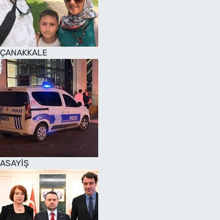
SAĞLIK
TV REHBERİ
ÇANAKKALE
ASAYİŞ