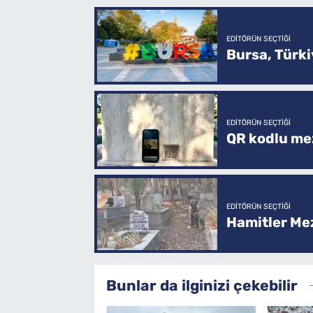
EDITÖRÜN SEÇTIĞI
Bursa, Türkiy
EDITÖRÜN SEÇTIĞI
QR kodlu mez
EDITÖRÜN SEÇTIĞI
Hamitler Me
Bunlar da ilginizi çekebilir