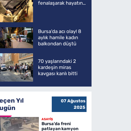
fenalaşarak hayatını
kaybetti
Bursa'da acı olay! 8
aylık hamile kadın
balkondan düştü
70 yaşlarındaki 2
kardeşin miras
kavgası kanlı bitti
eçen Yıl
07 Ağustos
ugün
2025
ASAYİŞ
Bursa’da freni
patlayan kamyon