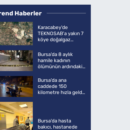
rend Haberler
Karacabey'de
TEKNOSAB'a yakın 7
köye doğalgaz
müjdesi
Bursa'da 8 aylık
hamile kadının
ölümünün ardındaki
şok gerçek
Bursa'da ana
caddede 150
kilometre hızla geldi,
ATV'yi biçti: 1 ölü
Bursa'da hasta
bakıcı, hastanede