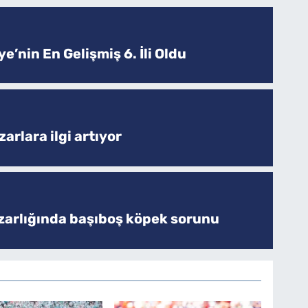
e’nin En Gelişmiş 6. İli Oldu
arlara ilgi artıyor
zarlığında başıboş köpek sorunu