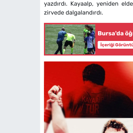
yazdırdı. Kayaalp, yeniden elde
zirvede dalgalandırdı.
Bursa'da ö
İçeriği Görünt