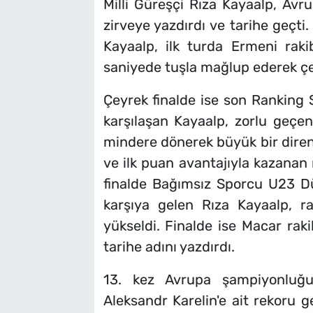
Milli Güreşçi Rıza Kayaalp, Av
zirveye yazdırdı ve tarihe geçti
Kayaalp, ilk turda Ermeni rak
saniyede tuşla mağlup ederek çey
Çeyrek finalde ise son Ranking
karşılaşan Kayaalp, zorlu geç
mindere dönerek büyük bir direnç
ve ilk puan avantajıyla kazanan mi
finalde Bağımsız Sporcu U23 D
karşıya gelen Rıza Kayaalp, r
yükseldi. Finalde ise Macar raki
tarihe adını yazdırdı.
13. kez Avrupa şampiyonluğu
Aleksandr Karelin'e ait rekoru ge