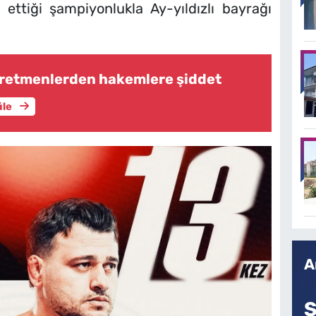
 ettiği şampiyonlukla Ay-yıldızlı bayrağı
ğretmenlerden hakemlere şiddet
üle
A
S