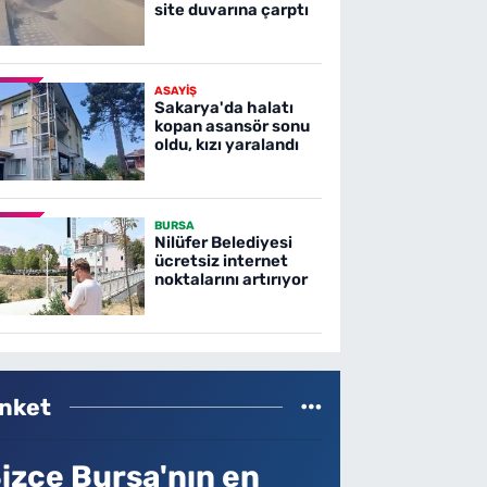
site duvarına çarptı
ASAYİŞ
Sakarya'da halatı
kopan asansör sonu
oldu, kızı yaralandı
BURSA
Nilüfer Belediyesi
ücretsiz internet
noktalarını artırıyor
nket
izce Bursa'nın en