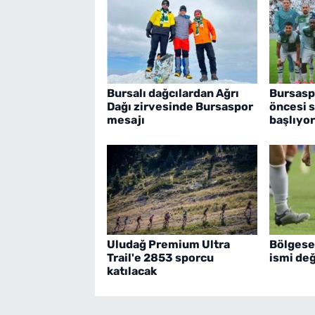
Bursalı dağcılardan Ağrı
Bursasp
Dağı zirvesinde Bursaspor
öncesi s
mesajı
başlıyor
Uludağ Premium Ultra
Bölgese
Trail'e 2853 sporcu
ismi değ
katılacak