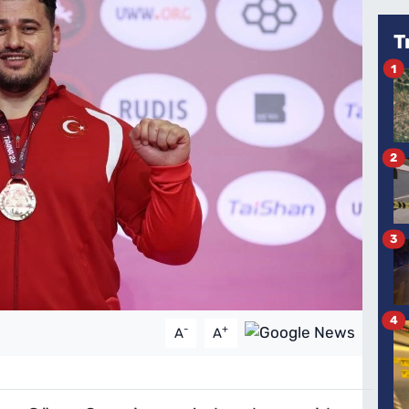
T
1
2
3
4
-
+
A
A