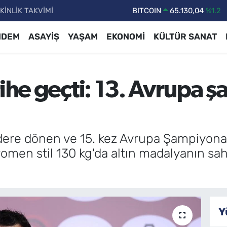
KİNLİK TAKVİMİ
DOLAR
47,7106
%0.17
EURO
55,1652
%0.27
NDEM
ASAYİŞ
YAŞAM
EKONOMİ
KÜLTÜR SANAT
STERLİN
64,4046
%0.35
GRAM ALTIN
6618.49
%2.12
rihe geçti: 13. Avrupa
BİST100
13.773
%-19
BITCOIN
65.130,04
%1.2
re dönen ve 15. kez Avrupa Şampiyonası 
omen stil 130 kg'da altın madalyanın sah
Y