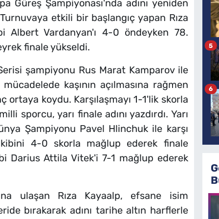
rupa Güreş Şampiyonası'nda adını yeniden
. Turnuvaya etkili bir başlangıç yapan Rıza
ibi Albert Vardanyan'ı 4-0 öndeyken 78.
rek finale yükseldi.
5
 Serisi şampiyonu Rus Marat Kamparov ile
en mücadelede kaşının açılmasına rağmen
6
 ortaya koydu. Karşılaşmayı 1-1'lik skorla
lli sporcu, yarı finale adını yazdırdı. Yarı
ünya Şampiyonu Pavel Hlinchuk ile karşı
akibini 4-0 skorla mağlup ederek finale
bi Darius Attila Vitek'i 7-1 mağlup ederek
G
B
na ulaşan Rıza Kayaalp, efsane isim
ride bırakarak adını tarihe altın harflerle