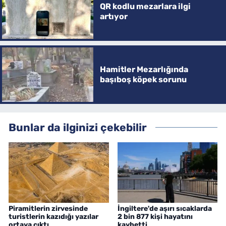
QR kodlu mezarlara ilgi
artıyor
Hamitler Mezarlığında
başıboş köpek sorunu
Bunlar da ilginizi çekebilir
Piramitlerin zirvesinde
İngiltere'de aşırı sıcaklarda
turistlerin kazıdığı yazılar
2 bin 877 kişi hayatını
ortaya çıktı
kaybetti