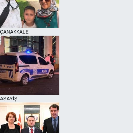
SAĞLIK
TV REHBERİ
ÇANAKKALE
ASAYİŞ