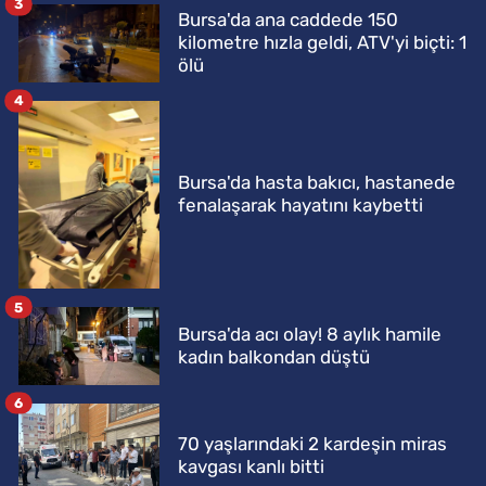
3
Bursa'da ana caddede 150
kilometre hızla geldi, ATV'yi biçti: 1
ölü
4
Bursa'da hasta bakıcı, hastanede
fenalaşarak hayatını kaybetti
5
Bursa'da acı olay! 8 aylık hamile
kadın balkondan düştü
6
70 yaşlarındaki 2 kardeşin miras
kavgası kanlı bitti