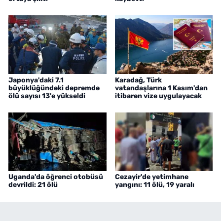
Japonya'daki 7.1
Karadağ, Türk
büyüklüğündeki depremde
vatandaşlarına 1 Kasım'dan
ölü sayısı 13'e yükseldi
itibaren vize uygulayacak
Uganda'da öğrenci otobüsü
Cezayir'de yetimhane
devrildi: 21 ölü
yangını: 11 ölü, 19 yaralı