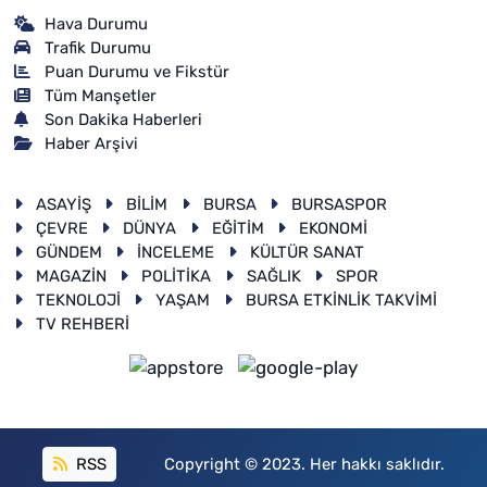
Hava Durumu
Trafik Durumu
Puan Durumu ve Fikstür
Tüm Manşetler
Son Dakika Haberleri
Haber Arşivi
ASAYİŞ
BİLİM
BURSA
BURSASPOR
ÇEVRE
DÜNYA
EĞİTİM
EKONOMİ
GÜNDEM
İNCELEME
KÜLTÜR SANAT
MAGAZİN
POLİTİKA
SAĞLIK
SPOR
TEKNOLOJİ
YAŞAM
BURSA ETKİNLİK TAKVİMİ
TV REHBERİ
RSS
Copyright © 2023. Her hakkı saklıdır.