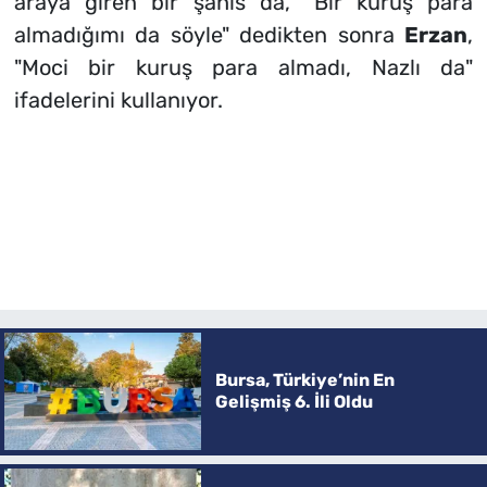
araya giren bir şahıs da, “Bir kuruş para
almadığımı da söyle" dedikten sonra
Erzan
,
"Moci bir kuruş para almadı, Nazlı da"
ifadelerini kullanıyor.
Bursa, Türkiye’nin En
Gelişmiş 6. İli Oldu