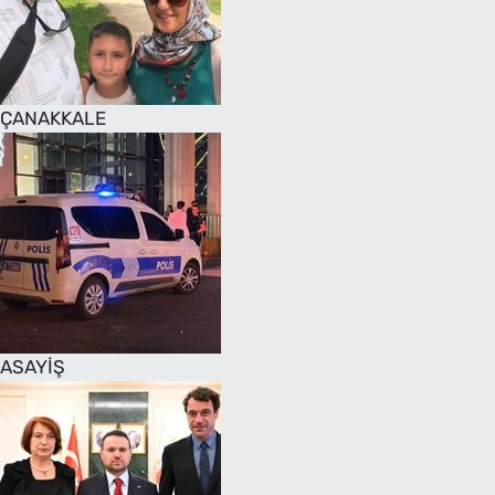
SAĞLIK
TV REHBERİ
ÇANAKKALE
ASAYİŞ