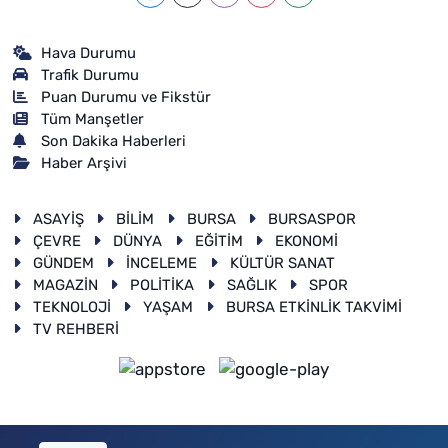
Hava Durumu
Trafik Durumu
Puan Durumu ve Fikstür
Tüm Manşetler
Son Dakika Haberleri
Haber Arşivi
ASAYİŞ
BİLİM
BURSA
BURSASPOR
ÇEVRE
DÜNYA
EĞİTİM
EKONOMİ
GÜNDEM
İNCELEME
KÜLTÜR SANAT
MAGAZİN
POLİTİKA
SAĞLIK
SPOR
TEKNOLOJİ
YAŞAM
BURSA ETKİNLİK TAKVİMİ
TV REHBERİ