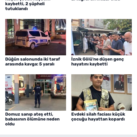
kaybetti, 2 şüpheli
tutuklandı
Düğün salonunda iki taraf
İznik Gölü'ne düşen genç
arasında kavga: 5 yaralı
hayatını kaybetti
Domuz sanıp ateş etti,
Evdeki silah faciası küçük
babasının ölümüne neden
çocuğu hayattan kopardı
oldu