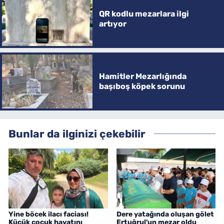
QR kodlu mezarlara ilgi
artıyor
Hamitler Mezarlığında
başıboş köpek sorunu
Bunlar da ilginizi çekebilir
Yine böcek ilacı faciası!
Dere yatağında oluşan gölet
Küçük çocuk hayatını
Ertuğrul'un mezar oldu