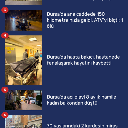
3
Bursa'da ana caddede 150
kilometre hızla geldi, ATV'yi biçti: 1
ölü
4
Bursa'da hasta bakıcı, hastanede
fenalaşarak hayatını kaybetti
5
Bursa'da acı olay! 8 aylık hamile
kadın balkondan düştü
6
70 yaşlarındaki 2 kardeşin miras