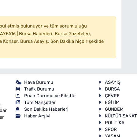
bul etmiş bulunuyor ve tüm sorumluluğu
YFA16 | Bursa Haberleri, Bursa Gazeteleri,
 Konser, Bursa Asayiş, Son Dakika hiçbir şekilde
Hava Durumu
ASAYİŞ
Trafik Durumu
BURSA
Puan Durumu ve Fikstür
ÇEVRE
Tüm Manşetler
EĞİTİM
a,
Son Dakika Haberleri
GÜNDEM
ndan
Haber Arşivi
KÜLTÜR SANA
er
POLİTİKA
SPOR
YAŞAM