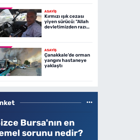
ASAYİŞ
Kırmızı ışık cezası
yiyen sürücü: "Allah
devletimizden razı
olsun"
ASAYİŞ
Çanakkale’de orman
yangını hastaneye
yaklaştı
nket
izce Bursa'nın en
emel sorunu nedir?