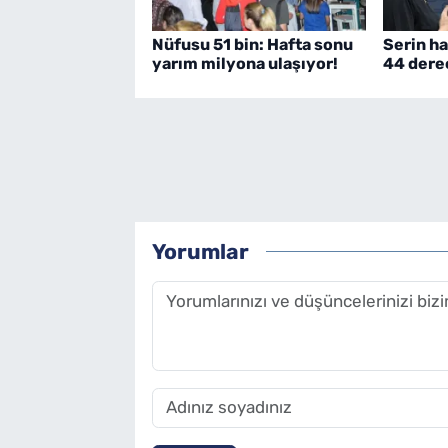
Nüfusu 51 bin: Hafta sonu
Serin ha
yarım milyona ulaşıyor!
44 dere
Yorumlar