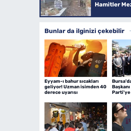
Hamitler Me
Bunlar da ilginizi çekebilir
Eyyam-ı bahur sıcakları
Bursa'd
geliyor! Uzman isimden 40
Başkanı
derece uyarısı
Parti'ye