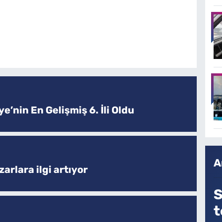
e’nin En Gelişmiş 6. İli Oldu
A
arlara ilgi artıyor
S
t