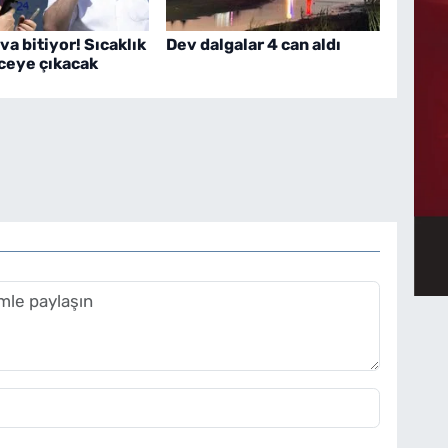
va bitiyor! Sıcaklık
Dev dalgalar 4 can aldı
ceye çıkacak