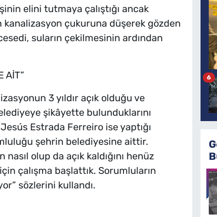
şinin elini tutmaya çalıştığı ancak
an kanalizasyon çukuruna düşerek gözden
esedi, suların çekilmesinin ardından
 AİT”
6
lizasyonun 3 yıldır açık olduğu ve
elediyeye şikâyette bulunduklarını
 Jesús Estrada Ferreiro ise yaptığı
uluğu şehrin belediyesine aittir.
G
B
nasıl olup da açık kaldığını henüz
için çalışma başlattık. Sorumluların
r” sözlerini kullandı.