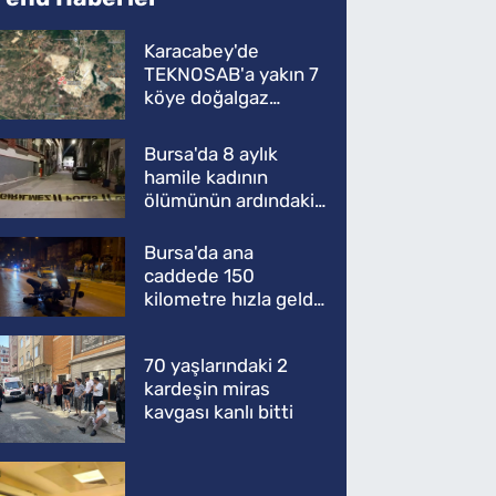
Karacabey'de
TEKNOSAB'a yakın 7
köye doğalgaz
müjdesi
Bursa'da 8 aylık
hamile kadının
ölümünün ardındaki
şok gerçek
Bursa'da ana
caddede 150
kilometre hızla geldi,
ATV'yi biçti: 1 ölü
70 yaşlarındaki 2
kardeşin miras
kavgası kanlı bitti