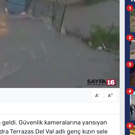
1
2
3
4
-
+
A
A
geldi. Güvenlik kameralarına yansıyan
5
ra Terrazas Del Val adlı genç kızın sele