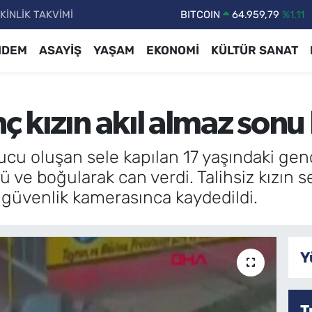
KİNLİK TAKVİMİ
DOLAR
47,7436
%0.18
EURO
55,2510
%0.32
NDEM
ASAYİŞ
YAŞAM
EKONOMİ
KÜLTÜR SANAT
STERLİN
64,4811
%0.38
GRAM ALTIN
6660.55
%0.03
nç kızın akıl almaz so
BİST100
13.779
%-14
BITCOIN
64.959,79
%1.11
ucu oluşan sele kapılan 17 yaşındaki genç 
 ve boğularak can verdi. Talihsiz kızın s
güvenlik kamerasınca kaydedildi.
Y
T