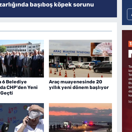
zarlığında başıboş köpek sorunu
a 6 Belediye
Araç muayenesinde 20
 da CHP'den Yeni
yıllık yeni dönem başlıyor
 Geçti