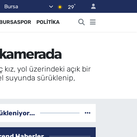
°
Bursa
29
BURSASPOR
POLİTİKA
nu kamerada
kız, yol üzerindeki açık bir
el suyunda sürüklenip,
ükleniyor...
rend Haberler