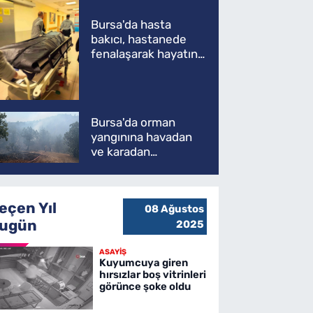
Bursa'da hasta
bakıcı, hastanede
fenalaşarak hayatını
kaybetti
Bursa'da orman
yangınına havadan
ve karadan
müdahale
eçen Yıl
08 Ağustos
ugün
2025
ASAYİŞ
Kuyumcuya giren
hırsızlar boş vitrinleri
görünce şoke oldu