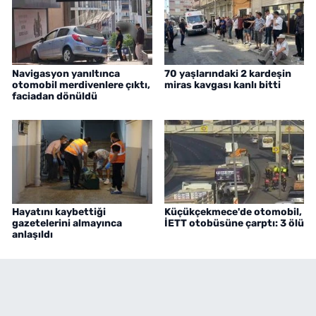
Navigasyon yanıltınca
70 yaşlarındaki 2 kardeşin
otomobil merdivenlere çıktı,
miras kavgası kanlı bitti
faciadan dönüldü
Hayatını kaybettiği
Küçükçekmece'de otomobil,
gazetelerini almayınca
İETT otobüsüne çarptı: 3 ölü
anlaşıldı