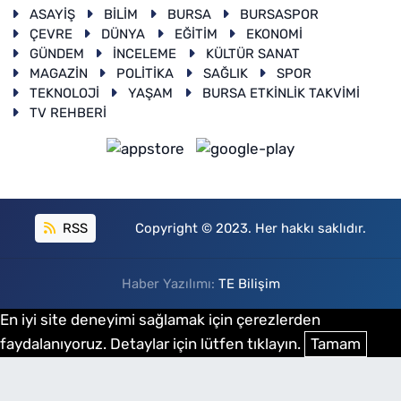
ASAYİŞ
BİLİM
BURSA
BURSASPOR
ÇEVRE
DÜNYA
EĞİTİM
EKONOMİ
GÜNDEM
İNCELEME
KÜLTÜR SANAT
MAGAZİN
POLİTİKA
SAĞLIK
SPOR
TEKNOLOJİ
YAŞAM
BURSA ETKİNLİK TAKVİMİ
TV REHBERİ
RSS
Copyright © 2023. Her hakkı saklıdır.
Haber Yazılımı:
TE Bilişim
En iyi site deneyimi sağlamak için çerezlerden
faydalanıyoruz. Detaylar için lütfen tıklayın.
Tamam