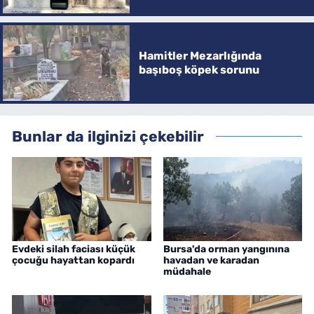
Hamitler Mezarlığında
başıboş köpek sorunu
Bunlar da ilginizi çekebilir
Evdeki silah faciası küçük
Bursa'da orman yangınına
çocuğu hayattan kopardı
havadan ve karadan
müdahale