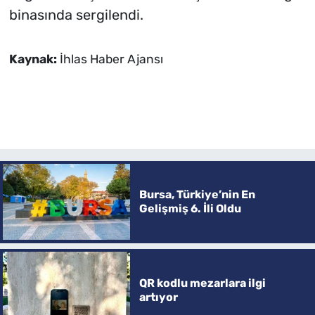
binasında sergilendi.
Kaynak:
İhlas Haber Ajansı
Bursa, Türkiye’nin En
Gelişmiş 6. İli Oldu
QR kodlu mezarlara ilgi
artıyor