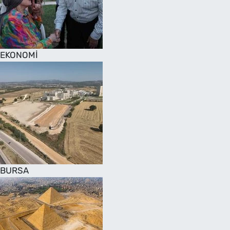
SAĞLIK
TV REHBERİ
EKONOMİ
BURSA