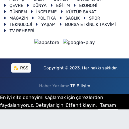
ÇEVRE
DÜNYA
EĞİTİM
EKONOMİ
GÜNDEM
İNCELEME
KÜLTÜR SANAT
MAGAZİN
POLİTİKA
SAĞLIK
SPOR
TEKNOLOJİ
YAŞAM
BURSA ETKİNLİK TAKVİMİ
TV REHBERİ
RSS
Copyright © 2023. Her hakkı saklıdır.
Haber Yazılımı:
TE Bilişim
En iyi site deneyimi sağlamak için çerezlerden
faydalanıyoruz. Detaylar için lütfen tıklayın.
Tamam