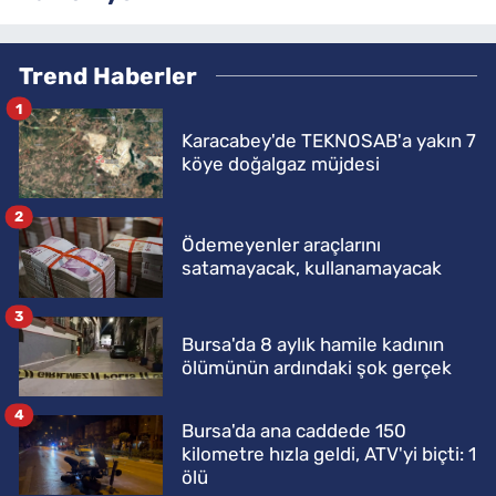
Trend Haberler
1
Karacabey'de TEKNOSAB'a yakın 7
köye doğalgaz müjdesi
2
Ödemeyenler araçlarını
satamayacak, kullanamayacak
3
Bursa'da 8 aylık hamile kadının
ölümünün ardındaki şok gerçek
4
Bursa'da ana caddede 150
kilometre hızla geldi, ATV'yi biçti: 1
ölü