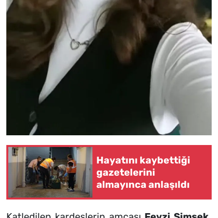
Hayatını kaybettiği
gazetelerini
almayınca anlaşıldı
Katledilen kardeşlerin amcası
Fevzi Şimşek,