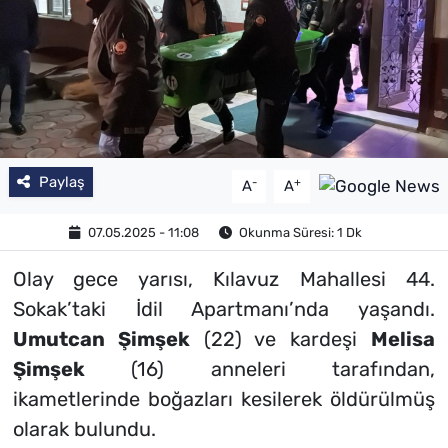
Paylaş
-
+
A
A
07.05.2025 - 11:08
Okunma Süresi: 1 Dk
Olay gece yarısı, Kılavuz Mahallesi 44.
Sokak’taki İdil Apartmanı’nda yaşandı.
Umutcan Şimşek
(22) ve kardeşi
Melisa
Şimşek
(16) anneleri tarafından,
ikametlerinde boğazları kesilerek öldürülmüş
olarak bulundu.