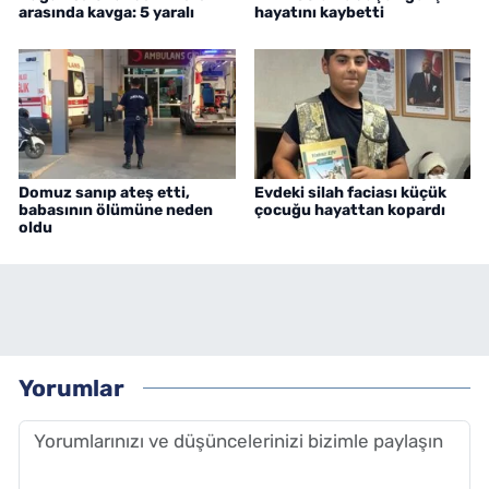
arasında kavga: 5 yaralı
hayatını kaybetti
Domuz sanıp ateş etti,
Evdeki silah faciası küçük
babasının ölümüne neden
çocuğu hayattan kopardı
oldu
Yorumlar