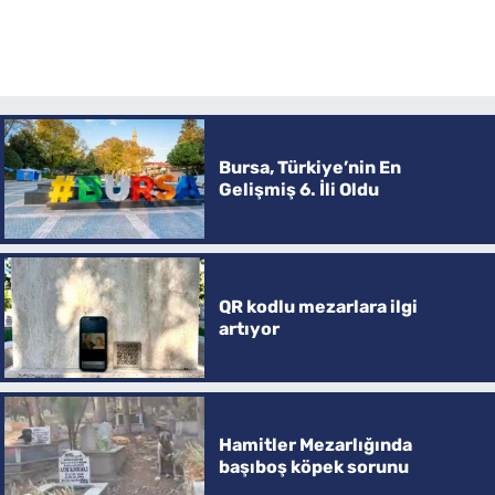
Bursa, Türkiye’nin En
Gelişmiş 6. İli Oldu
QR kodlu mezarlara ilgi
artıyor
Hamitler Mezarlığında
başıboş köpek sorunu