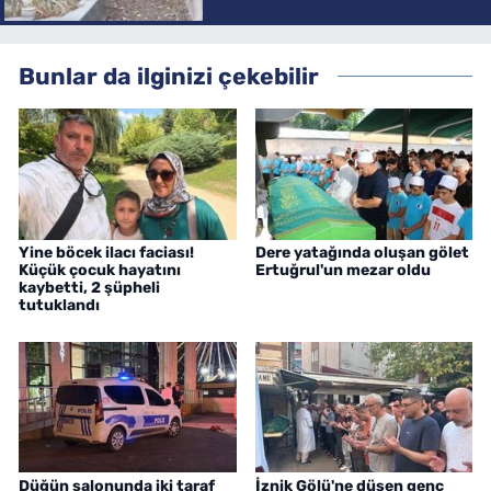
Bunlar da ilginizi çekebilir
Yine böcek ilacı faciası!
Dere yatağında oluşan gölet
Küçük çocuk hayatını
Ertuğrul'un mezar oldu
kaybetti, 2 şüpheli
tutuklandı
Düğün salonunda iki taraf
İznik Gölü'ne düşen genç