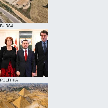
SAĞLIK
TV REHBERİ
BURSA
POLİTİKA