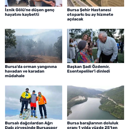
İznik Gölü'ne düşen genç
Bursa Şehir Hastanesi
hayatını kaybetti
otoparkı bu ay hizmete
açılacak
Bursa'da orman yangınına
Başkan Şadi Özdemir,
havadan ve karadan
Esentepeliler'i dinledi
müdahale
Bursalı dağcılardan Ağrı
Bursa barajlarının doluluk
Dağı zirvesinde Bursaspor
oranı 1 yılda yüzde 25'ten