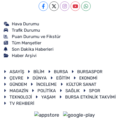
Hava Durumu
Trafik Durumu
Puan Durumu ve Fikstür
Tüm Manşetler
Son Dakika Haberleri
Haber Arşivi
ASAYİŞ
BİLİM
BURSA
BURSASPOR
ÇEVRE
DÜNYA
EĞİTİM
EKONOMİ
GÜNDEM
İNCELEME
KÜLTÜR SANAT
MAGAZİN
POLİTİKA
SAĞLIK
SPOR
TEKNOLOJİ
YAŞAM
BURSA ETKİNLİK TAKVİMİ
TV REHBERİ