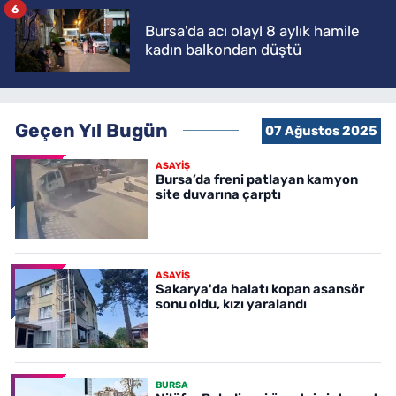
6
Bursa'da acı olay! 8 aylık hamile
kadın balkondan düştü
Geçen Yıl Bugün
07 Ağustos 2025
ASAYİŞ
Bursa’da freni patlayan kamyon
site duvarına çarptı
ASAYİŞ
Sakarya'da halatı kopan asansör
sonu oldu, kızı yaralandı
BURSA