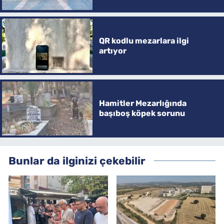
QR kodlu mezarlara ilgi
artıyor
Hamitler Mezarlığında
başıboş köpek sorunu
Bunlar da ilginizi çekebilir