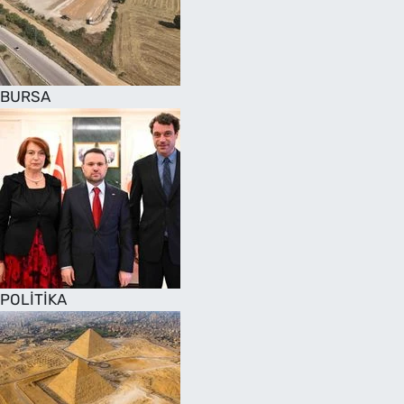
SAĞLIK
TV REHBERİ
BURSA
POLİTİKA