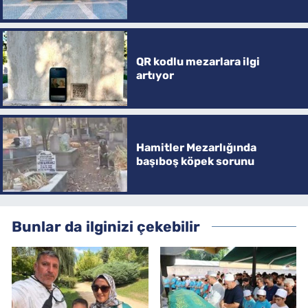
QR kodlu mezarlara ilgi
artıyor
Hamitler Mezarlığında
başıboş köpek sorunu
Bunlar da ilginizi çekebilir