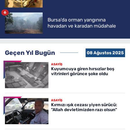
6
Bursa'da orman yangınına
havadan ve karadan müdahale
Geçen Yıl Bugün
08 Ağustos 2025
ASAYİŞ
Kuyumcuya giren hırsızlar boş
vitrinleri görünce şoke oldu
ASAYİŞ
Kırmızı ışık cezası yiyen sürücü:
"Allah devletimizden razı olsun"