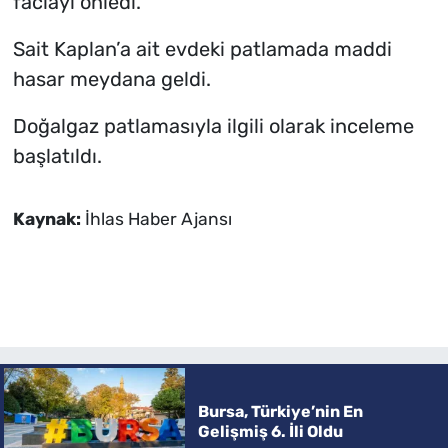
faciayı önledi.
Sait Kaplan’a ait evdeki patlamada maddi
hasar meydana geldi.
Doğalgaz patlamasıyla ilgili olarak inceleme
başlatıldı.
Kaynak:
İhlas Haber Ajansı
Bursa, Türkiye’nin En
Gelişmiş 6. İli Oldu