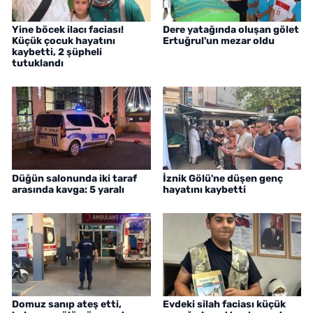
Yine böcek ilacı faciası!
Dere yatağında oluşan gölet
Küçük çocuk hayatını
Ertuğrul'un mezar oldu
kaybetti, 2 şüpheli
tutuklandı
Düğün salonunda iki taraf
İznik Gölü'ne düşen genç
arasında kavga: 5 yaralı
hayatını kaybetti
Domuz sanıp ateş etti,
Evdeki silah faciası küçük