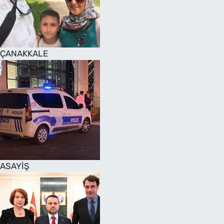
SAĞLIK
TV REHBERİ
ÇANAKKALE
ASAYİŞ