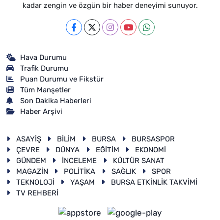
kadar zengin ve özgün bir haber deneyimi sunuyor.
Hava Durumu
Trafik Durumu
Puan Durumu ve Fikstür
Tüm Manşetler
Son Dakika Haberleri
Haber Arşivi
ASAYİŞ
BİLİM
BURSA
BURSASPOR
ÇEVRE
DÜNYA
EĞİTİM
EKONOMİ
GÜNDEM
İNCELEME
KÜLTÜR SANAT
MAGAZİN
POLİTİKA
SAĞLIK
SPOR
TEKNOLOJİ
YAŞAM
BURSA ETKİNLİK TAKVİMİ
TV REHBERİ