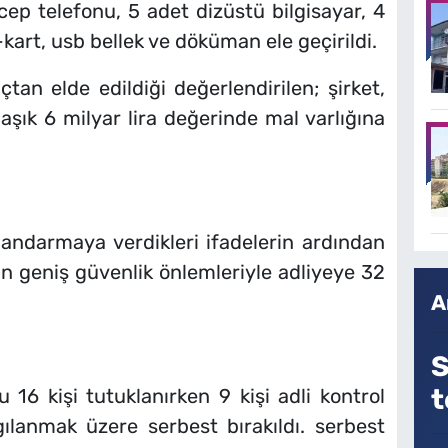
ep telefonu, 5 adet dizüstü bilgisayar, 4
-kart, usb bellek ve döküman ele geçirildi.
çtan elde edildiği değerlendirilen; şirket,
laşık 6 milyar lira değerinde mal varlığına
jandarmaya verdikleri ifadelerin ardından
n geniş güvenlik önlemleriyle adliyeye 32
A
S
t
6 kişi tutuklanırken 9 kişi adli kontrol
gılanmak üzere serbest bırakıldı. serbest