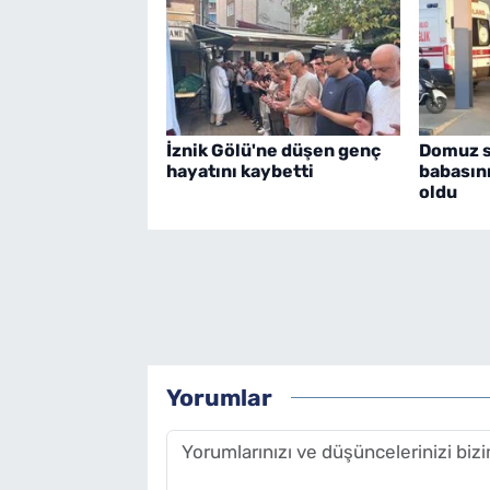
İznik Gölü'ne düşen genç
Domuz sa
hayatını kaybetti
babasın
oldu
Yorumlar