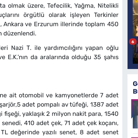
a olmak üzere, Tefecilik, Yağma, Nitelikli
uçlarını örgütlü olarak işleyen Terkinler
l, Ankara ve Erzurum illerinde toplam 450
n düzenlendi.
6
ri Nazi T. ile yardımcılığını yapan oğlu
. ve E.K.'nın da aralarında olduğu 35 şahıs
G
B
ine ait otomobil ve kamyonetlerde 7 adet
şarjör,5 adet pompalı av tüfeği, 1387 adet
i fişeği, yaklaşık 2 milyon nakit para, 1540
senedi, 410 adet çek, 71 adet çek koçanı,
TL değerinde yazılı senet, 8 adet senet