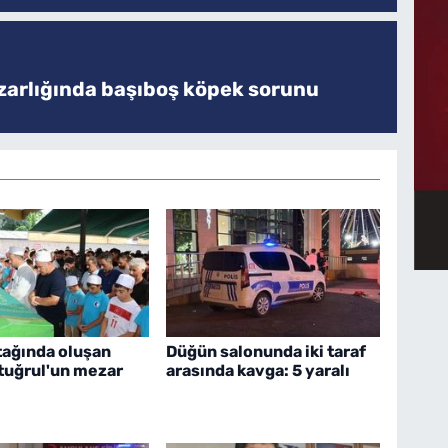
zarlığında başıboş köpek sorunu
tağında oluşan
Düğün salonunda iki taraf
rtuğrul'un mezar
arasında kavga: 5 yaralı