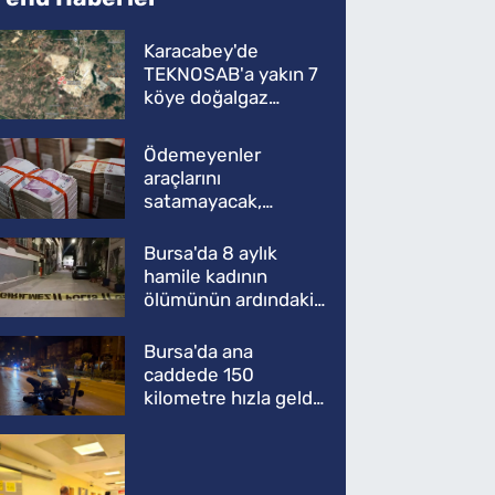
Karacabey'de
TEKNOSAB'a yakın 7
köye doğalgaz
müjdesi
Ödemeyenler
araçlarını
satamayacak,
kullanamayacak
Bursa'da 8 aylık
hamile kadının
ölümünün ardındaki
şok gerçek
Bursa'da ana
caddede 150
kilometre hızla geldi,
ATV'yi biçti: 1 ölü