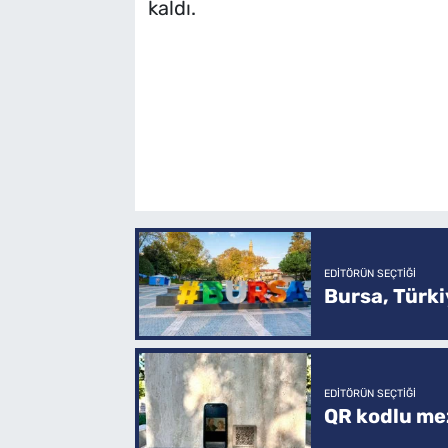
kaldı.
EDITÖRÜN SEÇTIĞI
Bursa, Türkiy
EDITÖRÜN SEÇTIĞI
QR kodlu mez