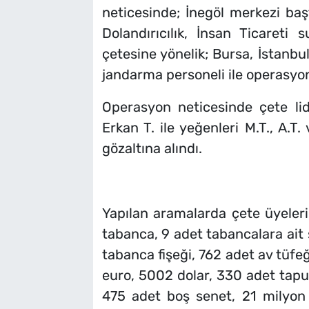
neticesinde; İnegöl merkezi başt
Dolandırıcılık, İnsan Ticareti s
çetesine yönelik; Bursa, İstanbu
jandarma personeli ile operasyo
Operasyon neticesinde çete lide
Erkan T. ile yeğenleri M.T., A.T
gözaltına alındı.
Yapılan aramalarda çete üyeler
tabanca, 9 adet tabancalara ait 
tabanca fişeği, 762 adet av tüfeğ
euro, 5002 dolar, 330 adet tapu 
475 adet boş senet, 21 milyon 