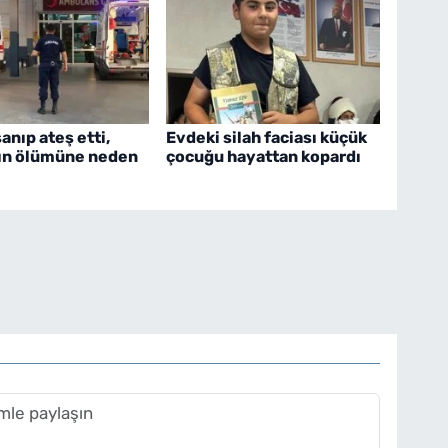
nıp ateş etti,
Evdeki silah faciası küçük
ın ölümüne neden
çocuğu hayattan kopardı