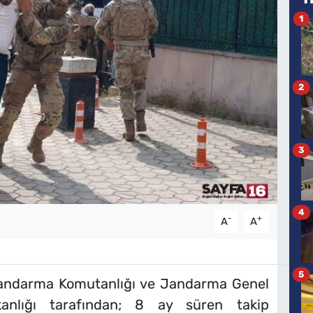
1
2
3
4
-
+
A
A
5
l Jandarma Komutanlığı ve Jandarma Genel
anlığı tarafından; 8 ay süren takip