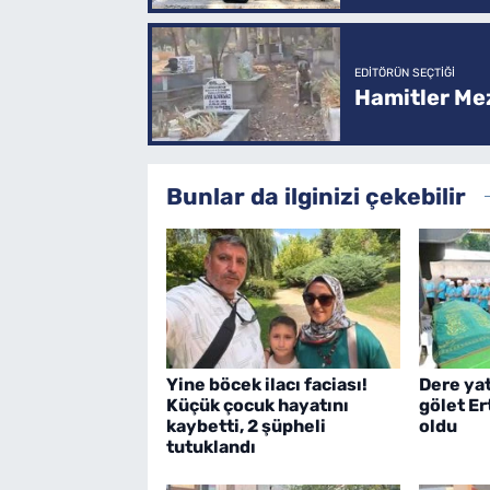
EDITÖRÜN SEÇTIĞI
Hamitler Me
Bunlar da ilginizi çekebilir
Yine böcek ilacı faciası!
Dere ya
Küçük çocuk hayatını
gölet E
kaybetti, 2 şüpheli
oldu
tutuklandı