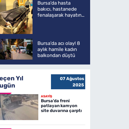
Bursa'da hasta
bakıcı, hastanede
fenalaşarak hayatını
kaybetti
Bursa'da acı olay! 8
aylık hamile kadın
balkondan düştü
eçen Yıl
07 Ağustos
ugün
2025
ASAYİŞ
Bursa’da freni
patlayan kamyon
site duvarına çarptı