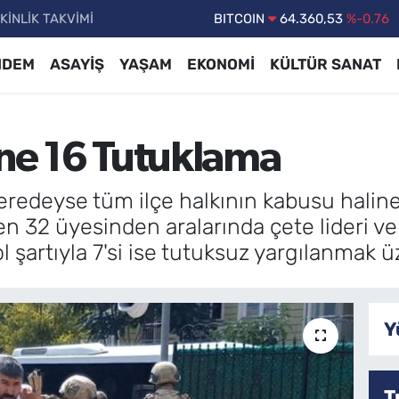
KİNLİK TAKVİMİ
DOLAR
47,7143
%0.16
EURO
55,0317
%-0.02
NDEM
ASAYİŞ
YAŞAM
EKONOMİ
KÜLTÜR SANAT
STERLİN
64,2463
%0.07
GRAM ALTIN
6574.81
%1.44
ine 16 Tutuklama
BİST100
13.887
%64
BITCOIN
64.360,53
%-0.76
eredeyse tüm ilçe halkının kabusu haline
en 32 üyesinden aralarında çete lideri ve 
ol şartıyla 7'si ise tutuksuz yargılanmak ü
Y
T