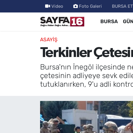
Video
Foto Galeri
BURSA ET
BURSA
GÜ
ÖZEL HABER
Hava Durumu
İNCELEME
Trafik Durumu
ASAYİŞ
Terkinler Çetes
MAGAZİN
TFF 2.Lig Beyaz Grup Puan Durumu ve Fikstür
Bursa'nın İnegöl ilçesinde n
BİLİM
Tüm Manşetler
çetesinin adliyeye sevk edil
tutuklanırken, 9'u adli kontr
DÜNYA
Son Dakika Haberleri
TEKNOLOJİ
Haber Arşivi
SPOR
EĞİTİM