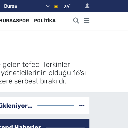
°
Bursa
26
BURSASPOR
POLİTİKA
 gelen tefeci Terkinler
yöneticilerinin olduğu 16'sı
zere serbest bırakıldı.
ükleniyor...
rend Haberler