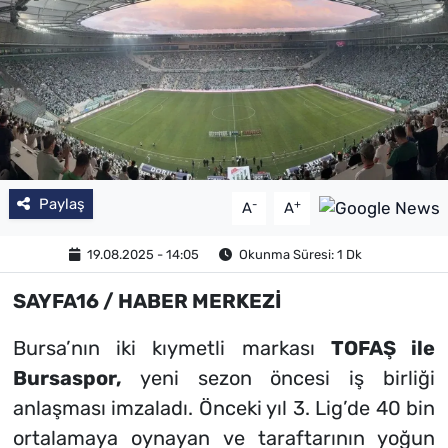
SAĞLIK
TV REHBERİ
Paylaş
-
+
A
A
19.08.2025 - 14:05
Okunma Süresi: 1 Dk
SAYFA16 / HABER MERKEZİ
Bursa’nın iki kıymetli markası
TOFAŞ ile
Bursaspor,
yeni sezon öncesi iş birliği
anlaşması imzaladı. Önceki yıl 3. Lig’de 40 bin
ortalamaya oynayan ve taraftarının yoğun