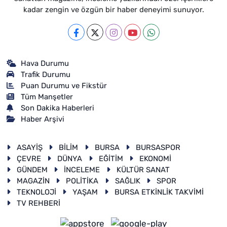
kadar zengin ve özgün bir haber deneyimi sunuyor.
Hava Durumu
Trafik Durumu
Puan Durumu ve Fikstür
Tüm Manşetler
Son Dakika Haberleri
Haber Arşivi
ASAYİŞ
BİLİM
BURSA
BURSASPOR
ÇEVRE
DÜNYA
EĞİTİM
EKONOMİ
GÜNDEM
İNCELEME
KÜLTÜR SANAT
MAGAZİN
POLİTİKA
SAĞLIK
SPOR
TEKNOLOJİ
YAŞAM
BURSA ETKİNLİK TAKVİMİ
TV REHBERİ