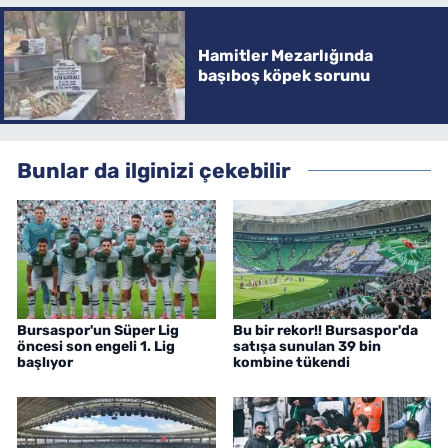
Hamitler Mezarlığında
başıboş köpek sorunu
Bunlar da ilginizi çekebilir
Bursaspor'un Süper Lig
Bu bir rekor!! Bursaspor'da
öncesi son engeli 1. Lig
satışa sunulan 39 bin
başlıyor
kombine tükendi