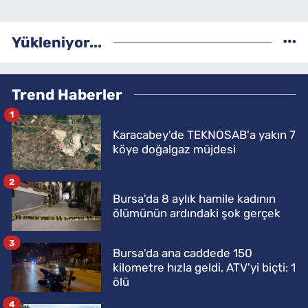
Yükleniyor...
Trend Haberler
1
Karacabey'de TEKNOSAB'a yakın 7
köye doğalgaz müjdesi
2
Bursa'da 8 aylık hamile kadının
ölümünün ardındaki şok gerçek
3
Bursa'da ana caddede 150
kilometre hızla geldi, ATV'yi biçti: 1
ölü
4