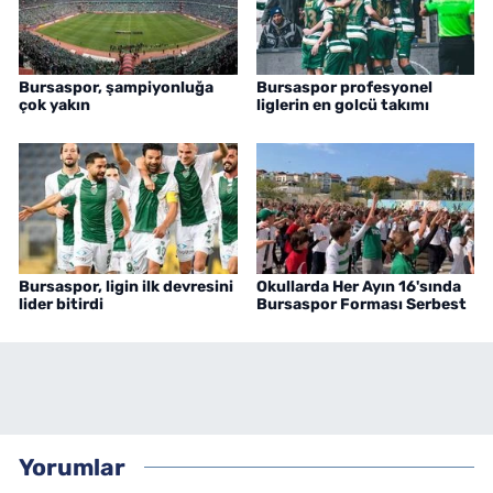
Bursaspor, şampiyonluğa
Bursaspor profesyonel
çok yakın
liglerin en golcü takımı
Bursaspor, ligin ilk devresini
Okullarda Her Ayın 16'sında
lider bitirdi
Bursaspor Forması Serbest
Yorumlar