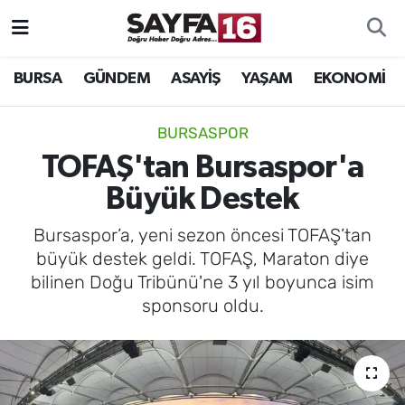
ÖZEL HABER
Hava Durumu
BURSA
GÜNDEM
ASAYİŞ
YAŞAM
EKONOMİ
İNCELEME
Trafik Durumu
BURSASPOR
MAGAZİN
TFF 2.Lig Beyaz Grup Puan Durumu ve Fikstür
TOFAŞ'tan Bursaspor'a
Büyük Destek
BİLİM
Tüm Manşetler
Bursaspor’a, yeni sezon öncesi TOFAŞ’tan
DÜNYA
Son Dakika Haberleri
büyük destek geldi. TOFAŞ, Maraton diye
bilinen Doğu Tribünü'ne 3 yıl boyunca isim
TEKNOLOJİ
Haber Arşivi
sponsoru oldu.
SPOR
EĞİTİM