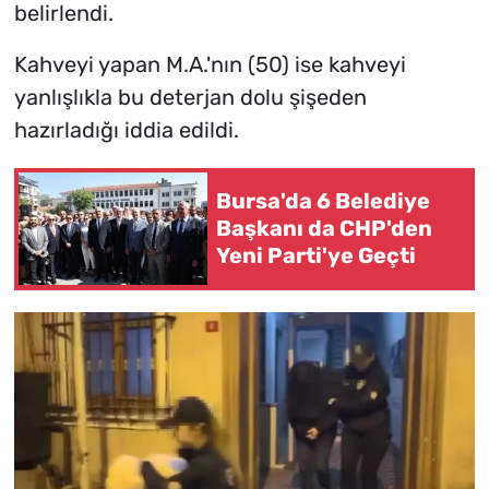
belirlendi.
Kahveyi yapan M.A.'nın (50) ise kahveyi
yanlışlıkla bu deterjan dolu şişeden
hazırladığı iddia edildi.
Bursa'da 6 Belediye
Başkanı da CHP'den
Yeni Parti'ye Geçti