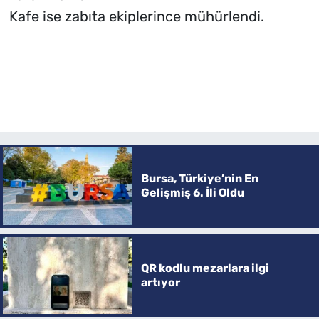
Kafe ise zabıta ekiplerince mühürlendi.
Bursa, Türkiye’nin En
Gelişmiş 6. İli Oldu
QR kodlu mezarlara ilgi
artıyor