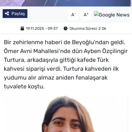
Paylaş
-
+
A
A
19.11.2025 - 09:37
Okunma Süresi: 2 Dk
Bir zehirlenme haberi de Beyoğlu'ndan geldi.
Ömer Avni Mahallesi’nde dün Ayben Özçilingir
Turtura, arkadaşıyla gittiği kafede Türk
kahvesi siparişi verdi. Turtura kahveden ilk
yudumu alır almaz aniden fenalaşarak
tuvalete koştu.