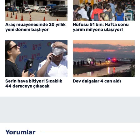
Araç muayenesinde 20 yıllık
Nüfusu 51 bin: Hafta sonu
yeni dönem başlıyor
yarım milyona ulaşıyor!
Serin hava bitiyor! Sıcaklık
Dev dalgalar 4 can aldı
44 dereceye çıkacak
Yorumlar