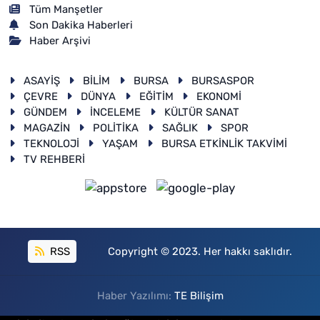
Tüm Manşetler
Son Dakika Haberleri
Haber Arşivi
ASAYİŞ
BİLİM
BURSA
BURSASPOR
ÇEVRE
DÜNYA
EĞİTİM
EKONOMİ
GÜNDEM
İNCELEME
KÜLTÜR SANAT
MAGAZİN
POLİTİKA
SAĞLIK
SPOR
TEKNOLOJİ
YAŞAM
BURSA ETKİNLİK TAKVİMİ
TV REHBERİ
RSS
Copyright © 2023. Her hakkı saklıdır.
Haber Yazılımı:
TE Bilişim