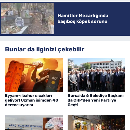
Hamitler Mezarlığında
başıboş köpek sorunu
Bunlar da ilginizi çekebilir
Eyyam-ı bahur sıcakları
Bursa'da 6 Belediye Başkanı
geliyor! Uzman isimden 40
da CHP'den Yeni Parti'ye
derece uyarısı
Geçti