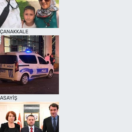
SAĞLIK
TV REHBERİ
ÇANAKKALE
ASAYİŞ