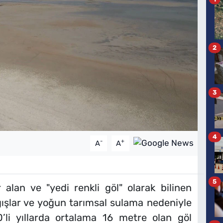
2
3
4
-
+
A
A
5
r alan ve "yedi renkli göl" olarak bilinen
ağışlar ve yoğun tarımsal sulama nedeniyle
’li yıllarda ortalama 16 metre olan göl