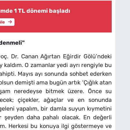
mde 1 TL dönemi başladı
üle
 denmeli"
oç. Dr. Canan Ağırtan Eğirdir Gölü’ndeki
ay kaldım. O zamanlar yedi ayrı rengiyle bu
sahipti. Mayıs ayı sonunda sohbet ederken
lsun demişti ama bugün artık ‘Çığlık atan
aşam neredeyse bitmek üzere. Önce su
decek; çiçekler, ağaçlar ve en sonunda
geleni yapalım, bir damla suyun kıymetini
er şeyden daha pahalı olacak. En değerli
lım. Herkesi bu konuya ilgi göstermeye ve