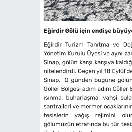
Eğirdir Gölü için endişe büyüy
Eğirdir Turizm Tanıtma ve Do
Yönetim Kurulu Üyesi ve aynı z
Sinap, gölün karşı karşıya kaldığı
nitelendirdi. Geçen yıl 18 Eylül’d
Sinap, "O günden bugüne gölü
Göller Bölgesi adım adım Çöller 
ısınma, buharlaşma, vahşi sul
santralleri ve mermer ocaklarının
tesislerin yağış rejimini olu
gölümüzün etrafında bu tür tesis