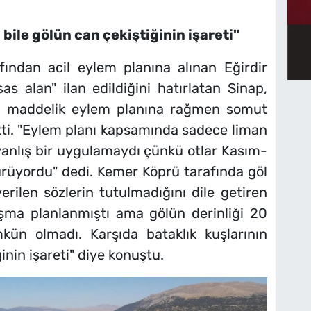
bile gölün can çekiştiğinin işareti"
ından acil eylem planına alınan Eğirdir
s alan" ilan edildiğini hatırlatan Sinap,
 9 maddelik eylem planına rağmen somut
irtti. "Eylem planı kapsamında sadece liman
 yanlış bir uygulamaydı çünkü otlar Kasım-
ürüyordu" dedi. Kemer Köprü tarafında göl
verilen sözlerin tutulmadığını dile getiren
ışma planlanmıştı ama gölün derinliği 20
ün olmadı. Karşıda bataklık kuşlarının
inin işareti" diye konuştu.