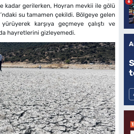
6
 kadar gerilerken, Hoyran mevkii ile gölü
’ndaki su tamamen çekildi. Bölgeye gelen
n yürüyerek karşıya geçmeye çalıştı ve
nda hayretlerini gizleyemedi.
A
S
t