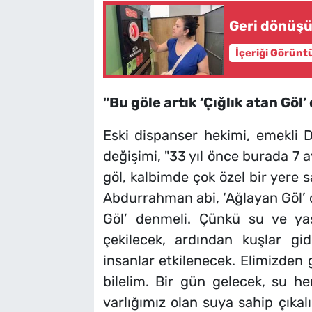
Geri dönüşü
İçeriği Görünt
"Bu göle artık ‘Çığlık atan Göl’
Eski dispanser hekimi, emekli D
değişimi, "33 yıl önce burada 7 
göl, kalbimde çok özel bir yere 
Abdurrahman abi, ‘Ağlayan Göl’ o
Göl’ denmeli. Çünkü su ve y
çekilecek, ardından kuşlar gi
insanlar etkilenecek. Elimizden 
bilelim. Bir gün gelecek, su h
varlığımız olan suya sahip çıka