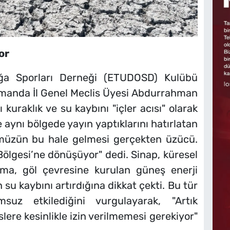
or
ğa Sporları Derneği (ETUDOSD) Kulübü
amanda İl Genel Meclis Üyesi Abdurrahman
 kuraklık ve su kaybını "içler acısı" olarak
e aynı bölgede yayın yaptıklarını hatırlatan
müzün bu hale gelmesi gerçekten üzücü.
Bölgesi’ne dönüşüyor" dedi. Sinap, küresel
ama, göl çevresine kurulan güneş enerji
 su kaybını artırdığına dikkat çekti. Bu tür
msuz etkilediğini vurgulayarak, "Artık
lere kesinlikle izin verilmemesi gerekiyor"