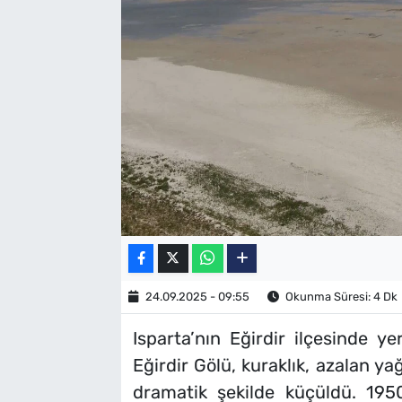
SAĞLIK
TV REHBERİ
24.09.2025 - 09:55
Okunma Süresi: 4 Dk
Isparta’nın Eğirdir ilçesinde ye
Eğirdir Gölü, kuraklık, azalan y
dramatik şekilde küçüldü. 1950