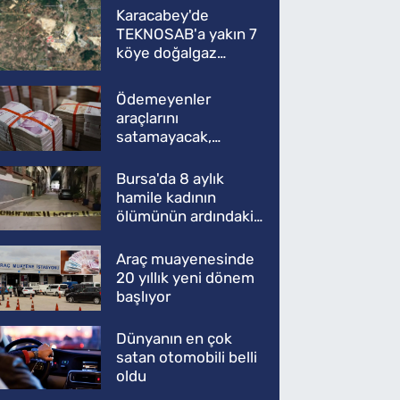
Karacabey'de
TEKNOSAB'a yakın 7
köye doğalgaz
müjdesi
Ödemeyenler
araçlarını
satamayacak,
kullanamayacak
Bursa'da 8 aylık
hamile kadının
ölümünün ardındaki
şok gerçek
Araç muayenesinde
20 yıllık yeni dönem
başlıyor
Dünyanın en çok
satan otomobili belli
oldu