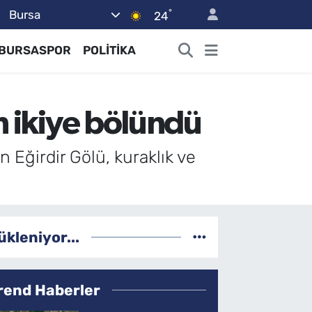
°
Bursa
24
BURSASPOR
POLİTİKA
n ikiye bölündü
 Eğirdir Gölü, kuraklık ve
ükleniyor...
rend Haberler