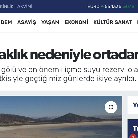
KİNLİK TAKVİMİ
STERLİN
64,2534
%0.22
GRAM ALTIN
6518.23
%0.39
NDEM
ASAYİŞ
YAŞAM
EKONOMİ
KÜLTÜR SANAT
BİST100
13.703
%0
BITCOIN
64.475,47
%0.66
raklık nedeniyle ortada
DOLAR
47,5971
%0.05
EURO
55,1336
%0.18
gölü ve en önemli içme suyu rezervi olan
isiyle geçtiğimiz günlerde ikiye ayrıldı.
Y
T
1