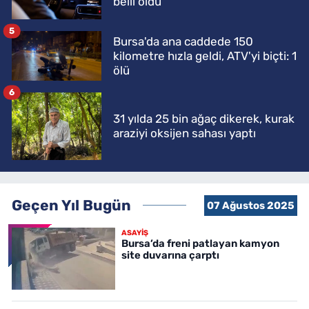
belli oldu
5
Bursa'da ana caddede 150
kilometre hızla geldi, ATV'yi biçti: 1
ölü
6
31 yılda 25 bin ağaç dikerek, kurak
araziyi oksijen sahası yaptı
Geçen Yıl Bugün
07 Ağustos 2025
ASAYİŞ
Bursa’da freni patlayan kamyon
site duvarına çarptı