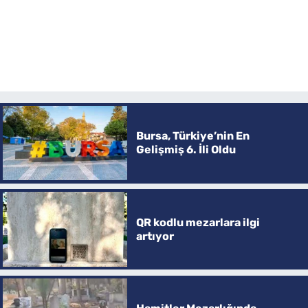
Bursa, Türkiye’nin En
Gelişmiş 6. İli Oldu
QR kodlu mezarlara ilgi
artıyor