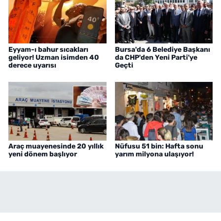
Eyyam-ı bahur sıcakları
Bursa'da 6 Belediye Başkanı
geliyor! Uzman isimden 40
da CHP'den Yeni Parti'ye
derece uyarısı
Geçti
Araç muayenesinde 20 yıllık
Nüfusu 51 bin: Hafta sonu
yeni dönem başlıyor
yarım milyona ulaşıyor!