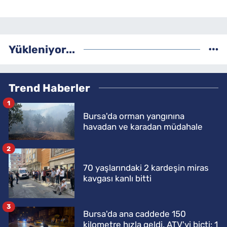
Yükleniyor...
Trend Haberler
1
Bursa'da orman yangınına
havadan ve karadan müdahale
2
70 yaşlarındaki 2 kardeşin miras
kavgası kanlı bitti
3
Bursa'da ana caddede 150
kilometre hızla geldi, ATV'yi biçti: 1