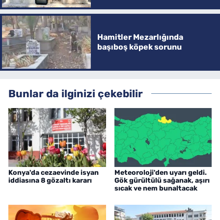
Hamitler Mezarlığında
başıboş köpek sorunu
Bunlar da ilginizi çekebilir
Konya'da cezaevinde isyan
Meteoroloji'den uyarı geldi.
iddiasına 8 gözaltı kararı
Gök gürültülü sağanak, aşırı
sıcak ve nem bunaltacak