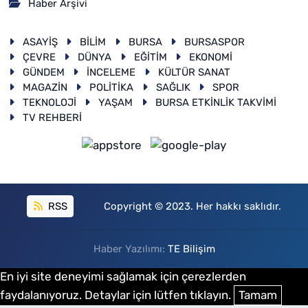
Haber Arşivi
ASAYİŞ
BİLİM
BURSA
BURSASPOR
ÇEVRE
DÜNYA
EĞİTİM
EKONOMİ
GÜNDEM
İNCELEME
KÜLTÜR SANAT
MAGAZİN
POLİTİKA
SAĞLIK
SPOR
TEKNOLOJİ
YAŞAM
BURSA ETKİNLİK TAKVİMİ
TV REHBERİ
RSS
Copyright © 2023. Her hakkı saklıdır.
Haber Yazılımı:
TE Bilişim
En iyi site deneyimi sağlamak için çerezlerden
faydalanıyoruz. Detaylar için lütfen tıklayın.
Tamam