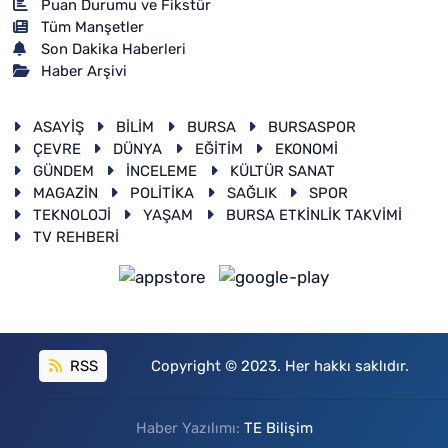
Puan Durumu ve Fikstür
Tüm Manşetler
Son Dakika Haberleri
Haber Arşivi
ASAYİŞ
BİLİM
BURSA
BURSASPOR
ÇEVRE
DÜNYA
EĞİTİM
EKONOMİ
GÜNDEM
İNCELEME
KÜLTÜR SANAT
MAGAZİN
POLİTİKA
SAĞLIK
SPOR
TEKNOLOJİ
YAŞAM
BURSA ETKİNLİK TAKVİMİ
TV REHBERİ
RSS
Copyright © 2023. Her hakkı saklıdır.
Haber Yazılımı:
TE Bilişim