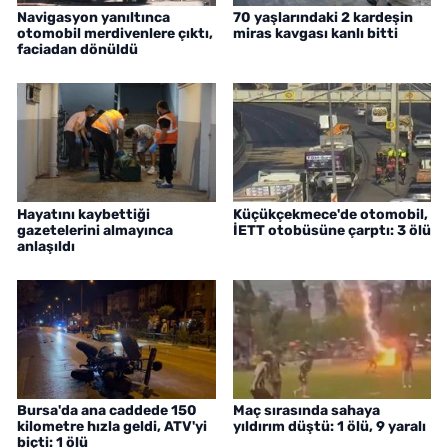
Navigasyon yanıltınca
70 yaşlarındaki 2 kardeşin
otomobil merdivenlere çıktı,
miras kavgası kanlı bitti
faciadan dönüldü
Hayatını kaybettiği
Küçükçekmece'de otomobil,
gazetelerini almayınca
İETT otobüsüne çarptı: 3 ölü
anlaşıldı
Bursa'da ana caddede 150
Maç sırasında sahaya
kilometre hızla geldi, ATV'yi
yıldırım düştü: 1 ölü, 9 yaralı
biçti: 1 ölü