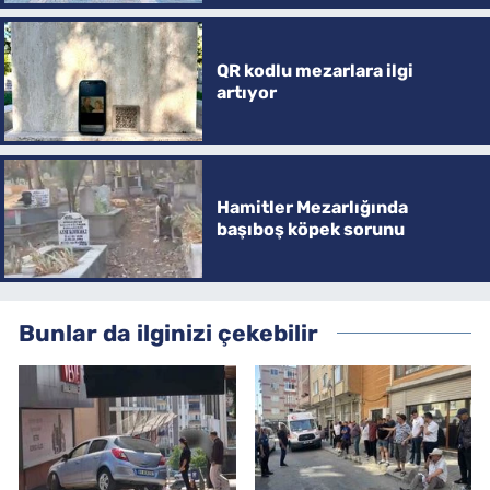
QR kodlu mezarlara ilgi
artıyor
Hamitler Mezarlığında
başıboş köpek sorunu
Bunlar da ilginizi çekebilir