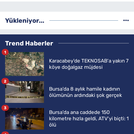
Yükleniyor...
Trend Haberler
1
Karacabey'de TEKNOSAB'a yakın 7
köye doğalgaz müjdesi
2
Bursa'da 8 aylık hamile kadının
ölümünün ardındaki şok gerçek
3
Bursa'da ana caddede 150
kilometre hızla geldi, ATV'yi biçti: 1
ölü