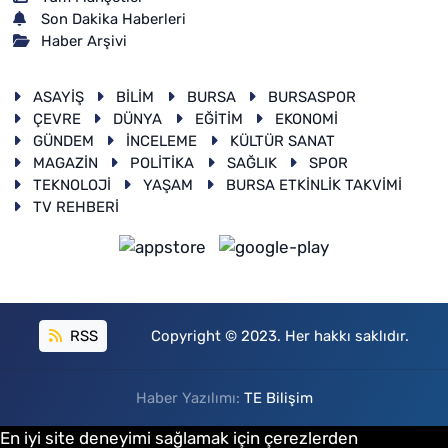
Son Dakika Haberleri
Haber Arşivi
ASAYİŞ
BİLİM
BURSA
BURSASPOR
ÇEVRE
DÜNYA
EĞİTİM
EKONOMİ
GÜNDEM
İNCELEME
KÜLTÜR SANAT
MAGAZİN
POLİTİKA
SAĞLIK
SPOR
TEKNOLOJİ
YAŞAM
BURSA ETKİNLİK TAKVİMİ
TV REHBERİ
RSS
Copyright © 2023. Her hakkı saklıdır.
Haber Yazılımı:
TE Bilişim
En iyi site deneyimi sağlamak için çerezlerden