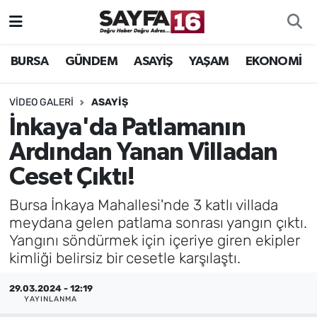
ÖZEL HABER
Hava Durumu
BURSA
GÜNDEM
ASAYİŞ
YAŞAM
EKONOMİ
İNCELEME
Trafik Durumu
VIDEO GALERI
ASAYİŞ
İnkaya'da Patlamanın
MAGAZİN
TFF 2.Lig Beyaz Grup Puan Durumu ve Fikstür
Ardından Yanan Villadan
BİLİM
Tüm Manşetler
Ceset Çıktı!
DÜNYA
Son Dakika Haberleri
Bursa İnkaya Mahallesi'nde 3 katlı villada
meydana gelen patlama sonrası yangın çıktı.
TEKNOLOJİ
Haber Arşivi
Yangını söndürmek için içeriye giren ekipler
kimliği belirsiz bir cesetle karşılaştı.
SPOR
29.03.2024 - 12:19
YAYINLANMA
EĞİTİM