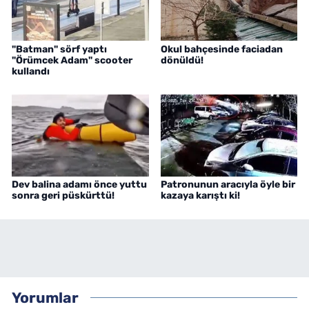
"Batman" sörf yaptı
Okul bahçesinde faciadan
"Örümcek Adam" scooter
dönüldü!
kullandı
Dev balina adamı önce yuttu
Patronunun aracıyla öyle bir
sonra geri püskürttü!
kazaya karıştı ki!
Yorumlar