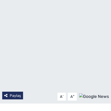
SAĞLIK
TV REHBERİ
Paylaş
-
+
A
A