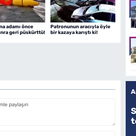
ina adamı önce
Patronunun aracıyla öyle
nra geri püskürttü!
bir kazaya karıştı ki!
A
S
t