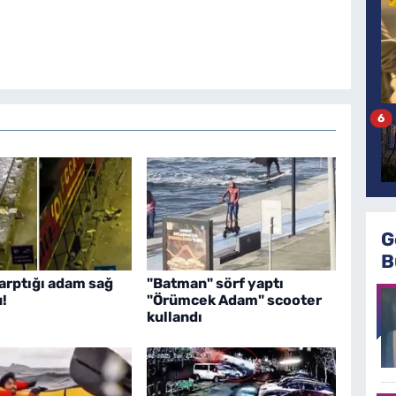
6
G
B
arptığı adam sağ
"Batman" sörf yaptı
!
"Örümcek Adam" scooter
kullandı