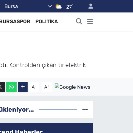
°
Bursa
27
BURSASPOR
POLİTİKA
tı. Kontrolden çıkan tır elektrik
-
+
A
A
ükleniyor...
rend Haberler