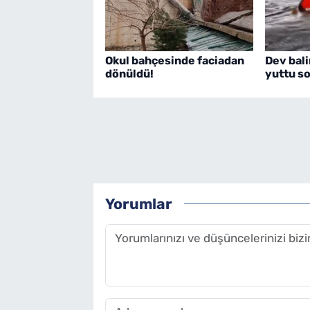
Okul bahçesinde faciadan
Dev bal
dönüldü!
yuttu so
Yorumlar