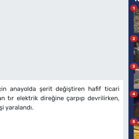
1
2
3
n anayolda şerit değiştiren hafif ticari
4
n tır elektrik direğine çarpıp devrilirken,
i yaralandı.
5