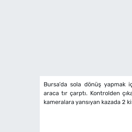
SAĞLIK
TV REHBERİ
Bursa’da sola dönüş yapmak içi
araca tır çarptı. Kontrolden çıka
kameralara yansıyan kazada 2 kiş