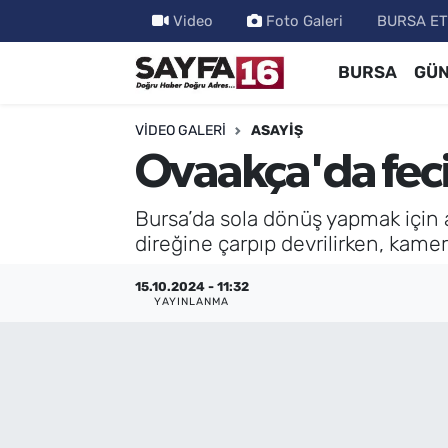
Video
Foto Galeri
BURSA ET
BURSA
GÜ
ÖZEL HABER
Hava Durumu
İNCELEME
Trafik Durumu
VIDEO GALERI
ASAYİŞ
Ovaakça'da feci 
MAGAZİN
TFF 2.Lig Beyaz Grup Puan Durumu ve Fikstür
Bursa’da sola dönüş yapmak için ana
BİLİM
Tüm Manşetler
direğine çarpıp devrilirken, kamer
DÜNYA
Son Dakika Haberleri
15.10.2024 - 11:32
YAYINLANMA
TEKNOLOJİ
Haber Arşivi
SPOR
EĞİTİM