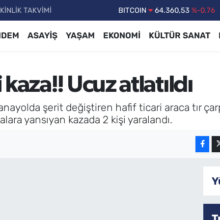
KİNLİK TAKVİMİ
DOLAR
47,7069
%0.17
EURO
55,0265
%0.01
NDEM
ASAYİŞ
YAŞAM
EKONOMİ
KÜLTÜR SANAT
STERLİN
64,1897
%0.02
GRAM ALTIN
6618.49
%2.12
kaza!! Ucuz atlatıldı
BİST100
13.887
%64
BITCOIN
64.360,53
%-0.76
yolda şerit değiştiren hafif ticari araca tır çarp
alara yansıyan kazada 2 kişi yaralandı.
Y
T