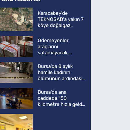
Karacabey'de
TEKNOSAB'a yakın 7
köye doğalgaz
müjdesi
Ödemeyenler
araçlarını
satamayacak,
kullanamayacak
Bursa'da 8 aylık
hamile kadının
ölümünün ardındaki
şok gerçek
Bursa'da ana
caddede 150
kilometre hızla geldi,
ATV'yi biçti: 1 ölü