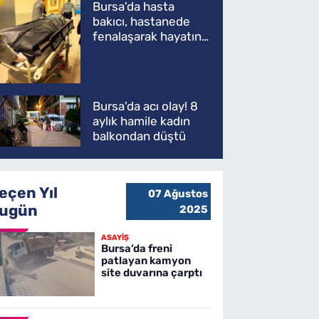
Bursa'da hasta
bakıcı, hastanede
fenalaşarak hayatını
kaybetti
Bursa'da acı olay! 8
aylık hamile kadın
balkondan düştü
eçen Yıl
07 Ağustos
ugün
2025
ASAYİŞ
Bursa’da freni
patlayan kamyon
site duvarına çarptı