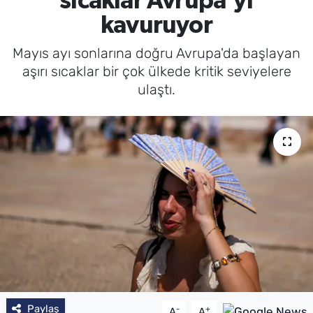
sıcaklar Avrupa'yı
kavuruyor
Mayıs ayı sonlarına doğru Avrupa'da başlayan
aşırı sıcaklar bir çok ülkede kritik seviyelere
ulaştı.
Paylaş
-
+
A
A