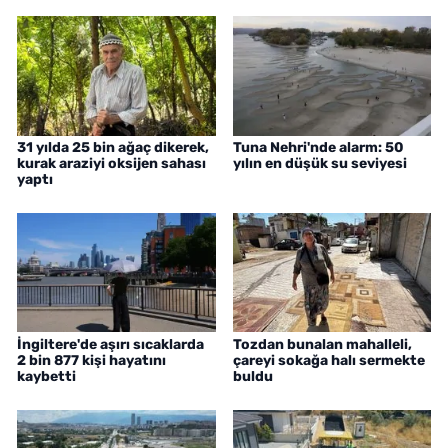
31 yılda 25 bin ağaç dikerek,
Tuna Nehri'nde alarm: 50
kurak araziyi oksijen sahası
yılın en düşük su seviyesi
yaptı
İngiltere'de aşırı sıcaklarda
Tozdan bunalan mahalleli,
2 bin 877 kişi hayatını
çareyi sokağa halı sermekte
kaybetti
buldu