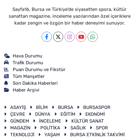
Sayfa16, Bursa ve Türkiye'de siyasetten spora, kültür
sanattan magazine, inceleme yazılarından özel içeriklere
kadar zengin ve özgün bir haber deneyimi sunuyor.
Hava Durumu
Trafik Durumu
Puan Durumu ve Fikstür
Tüm Manşetler
Son Dakika Haberleri
Haber Arşivi
ASAYİŞ
BİLİM
BURSA
BURSASPOR
ÇEVRE
DÜNYA
EĞİTİM
EKONOMİ
GÜNDEM
İNCELEME
KÜLTÜR SANAT
MAGAZİN
POLİTİKA
SAĞLIK
SPOR
TEKNOLOJİ
YAŞAM
BURSA ETKİNLİK TAKVİMİ