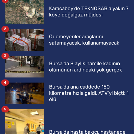
Karacabey'de TEKNOSAB'a yakın 7
köye doğalgaz müjdesi
2
Ödemeyenler araçlarını
satamayacak, kullanamayacak
3
Bursa'da 8 aylık hamile kadının
ölümünün ardındaki şok gerçek
4
Bursa'da ana caddede 150
kilometre hızla geldi, ATV'yi biçti: 1
ölü
5
Bursa'da hasta bakıcı, hastanede