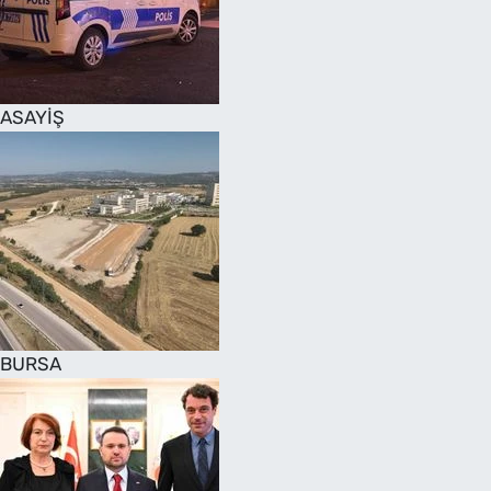
SAĞLIK
TV REHBERİ
ASAYİŞ
BURSA