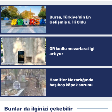
Bursa, Türkiye’nin En
Gelişmiş 6. İli Oldu
QR kodlu mezarlara ilgi
artıyor
Hamitler Mezarlığında
başıboş köpek sorunu
Bunlar da ilginizi çekebilir