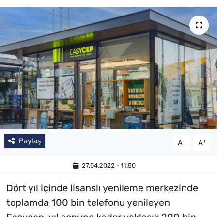
SAĞLIK
TV REHBERİ
Paylaş
-
+
A
A
27.04.2022 - 11:50
Dört yıl içinde lisanslı yenileme merkezinde
toplamda 100 bin telefonu yenileyen