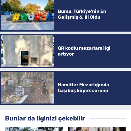
Bursa, Türkiye’nin En
Gelişmiş 6. İli Oldu
QR kodlu mezarlara ilgi
artıyor
Hamitler Mezarlığında
başıboş köpek sorunu
Bunlar da ilginizi çekebilir