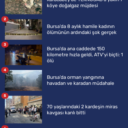
köye doğalgaz müjdesi
2
Bursa'da 8 aylık hamile kadının
ölümünün ardındaki şok gerçek
3
Bursa'da ana caddede 150
kilometre hızla geldi, ATV'yi biçti: 1
ölü
4
Bursa'da orman yangınına
havadan ve karadan müdahale
5
70 yaşlarındaki 2 kardeşin miras
kavgası kanlı bitti