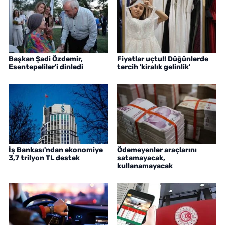
Başkan Şadi Özdemir,
Fiyatlar uçtu!! Düğünlerde
Esentepeliler'i dinledi
tercih 'kiralık gelinlik'
İş Bankası'ndan ekonomiye
Ödemeyenler araçlarını
3,7 trilyon TL destek
satamayacak,
kullanamayacak