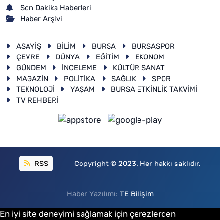
Son Dakika Haberleri
Haber Arşivi
ASAYİŞ
BİLİM
BURSA
BURSASPOR
ÇEVRE
DÜNYA
EĞİTİM
EKONOMİ
GÜNDEM
İNCELEME
KÜLTÜR SANAT
MAGAZİN
POLİTİKA
SAĞLIK
SPOR
TEKNOLOJİ
YAŞAM
BURSA ETKİNLİK TAKVİMİ
TV REHBERİ
RSS
Copyright © 2023. Her hakkı saklıdır.
Haber Yazılımı:
TE Bilişim
En iyi site deneyimi sağlamak için çerezlerden