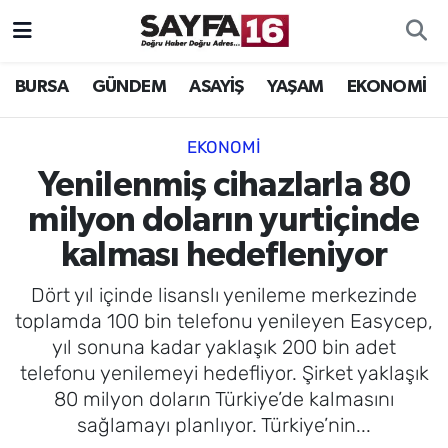
ÖZEL HABER
Hava Durumu
BURSA
GÜNDEM
ASAYİŞ
YAŞAM
EKONOMİ
İNCELEME
Trafik Durumu
EKONOMİ
MAGAZİN
TFF 2.Lig Beyaz Grup Puan Durumu ve Fikstür
Yenilenmiş cihazlarla 80
milyon doların yurtiçinde
BİLİM
Tüm Manşetler
kalması hedefleniyor
DÜNYA
Son Dakika Haberleri
Dört yıl içinde lisanslı yenileme merkezinde
toplamda 100 bin telefonu yenileyen Easycep,
TEKNOLOJİ
Haber Arşivi
yıl sonuna kadar yaklaşık 200 bin adet
telefonu yenilemeyi hedefliyor. Şirket yaklaşık
SPOR
80 milyon doların Türkiye’de kalmasını
sağlamayı planlıyor. Türkiye’nin...
EĞİTİM