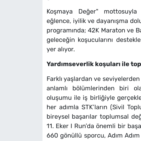
Koşmaya Değer" mottosuyla d
eğlence, iyilik ve dayanışma dol
programında; 42K Maraton ve Bayra
geleceğin koşucularını destekl
yer alıyor.
Yardımseverlik koşuları ile to
Farklı yaşlardan ve seviyelerden 
anlamlı bölümlerinden biri o
oluşumu ile iş birliğiyle gerçekl
her adımla STK’ların (Sivil Top
bireysel başarılar toplumsal d
11. Eker I Run’da önemli bir başa
660 gönüllü sporcu, Adım Adım ç