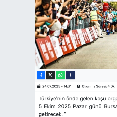
SAĞLIK
TV REHBERİ
24.09.2025 - 14:31
Okunma Süresi: 4 Dk
Türkiye’nin önde gelen koşu orga
5 Ekim 2025 Pazar günü Bursa 
getirecek. "