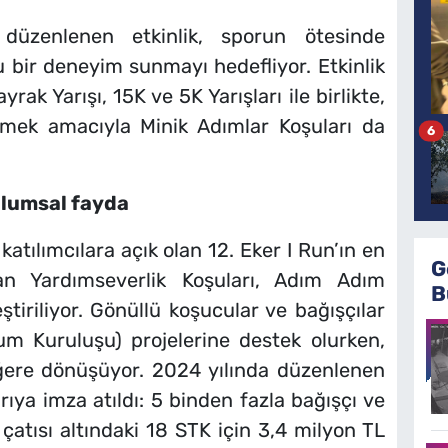
üzenlenen etkinlik, sporun ötesinde
u bir deneyim sunmayı hedefliyor. Etkinlik
k Yarışı, 15K ve 5K Yarışları ile birlikte,
emek amacıyla Minik Adımlar Koşuları da
6
plumsal fayda
katılımcılara açık olan 12. Eker I Run’ın en
G
lan Yardımseverlik Koşuları, Adım Adım
B
eştiriliyor. Gönüllü koşucular ve bağışçılar
lum Kuruluşu) projelerine destek olurken,
eğere dönüşüyor. 2024 yılında düzenlenen
rıya imza atıldı: 5 binden fazla bağışçı ve
atısı altındaki 18 STK için 3,4 milyon TL