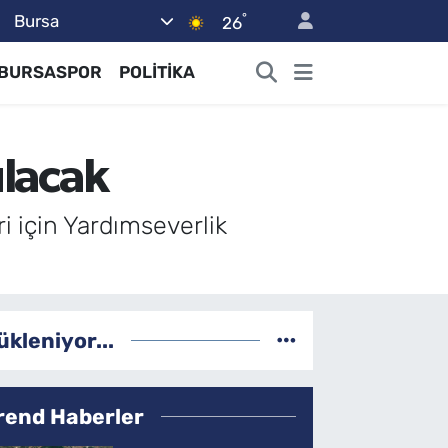
°
Bursa
26
BURSASPOR
POLİTİKA
ulacak
i için Yardımseverlik
ükleniyor...
rend Haberler