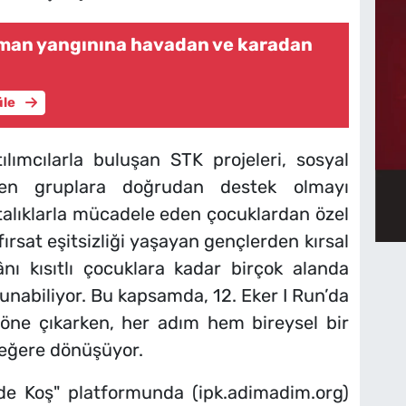
rman yangınına havadan ve karadan
üle
lımcılarla buluşan STK projeleri, sosyal
eyen gruplara doğrudan destek olmayı
astalıklarla mücadele eden çocuklardan özel
fırsat eşitsizliği yaşayan gençlerden kırsal
nı kısıtlı çocuklara kadar birçok alanda
lunabiliyor. Bu kapsamda, 12. Eker I Run’da
r öne çıkarken, her adım hem bireysel bir
değere dönüşüyor.
nde Koş" platformunda (ipk.adimadim.org)