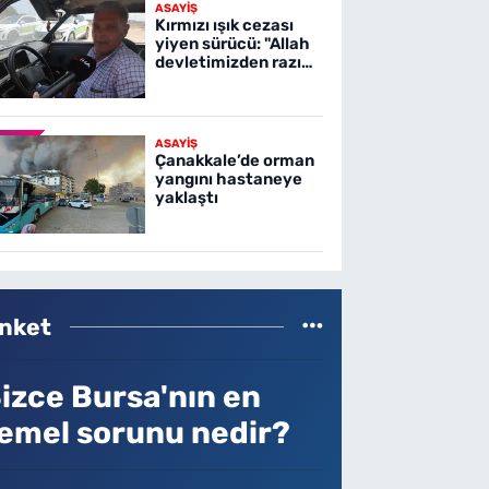
ASAYİŞ
Kırmızı ışık cezası
yiyen sürücü: "Allah
devletimizden razı
olsun"
ASAYİŞ
Çanakkale’de orman
yangını hastaneye
yaklaştı
nket
izce Bursa'nın en
emel sorunu nedir?