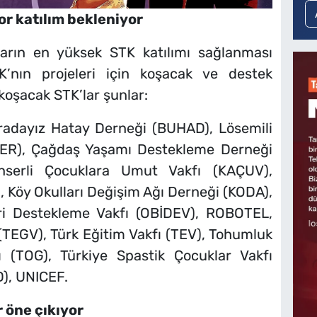
kor katılım bekleniyor
arın en yüksek STK katılımı sağlanması
TK’nın projeleri için koşacak ve destek
 koşacak STK’lar şunlar:
uradayız Hatay Derneği (BUHAD), Lösemili
DER), Çağdaş Yaşamı Destekleme Derneği
nserli Çocuklara Umut Vakfı (KAÇUV),
 Köy Okulları Değişim Ağı Derneği (KODA),
eri Destekleme Vakfı (OBİDEV), ROBOTEL,
 (TEGV), Türk Eğitim Vakfı (TEV), Tohumluk
ı (TOG), Türkiye Spastik Çocuklar Vakfı
D), UNICEF.
r öne çıkıyor