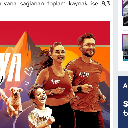
u yana sağlanan toplam kaynak ise 8,3
A
S
t