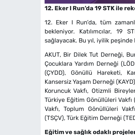
12. Eker I Run’da 19 STK ile re
12. Eker I Run’da, tüm zamanl
bekleniyor. Katılımcılar, 19 S
sağlayacak. Bu yıl, iyilik peşinde
AKUT, Bir Dilek Tut Derneği, B
Çocuklara Yardım Derneği (LÖ
(ÇYDD), Gönüllü Hareketi, Ka
Kansersiz Yaşam Derneği (KAYD),
Koruncuk Vakfı, Otizmli Bireyl
Türkiye Eğitim Gönüllüleri Vakfı
Vakfı, Toplum Gönüllüleri Vakf
(TSÇV), Türk Eğitim Derneği (TE
Eğitim ve sağlık odaklı projele