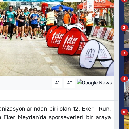
2
3
4
-
+
A
A
nizasyonlarından biri olan 12. Eker I Run,
5
Eker Meydan’da sporseverleri bir araya