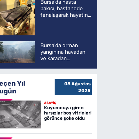
Bursa'da hasta
bakıcı, hastanede
fenalaşarak hayatını
kaybetti
Bursa'da orman
yangınına havadan
ve karadan
müdahale
eçen Yıl
08 Ağustos
ugün
2025
ASAYİŞ
Kuyumcuya giren
hırsızlar boş vitrinleri
görünce şoke oldu