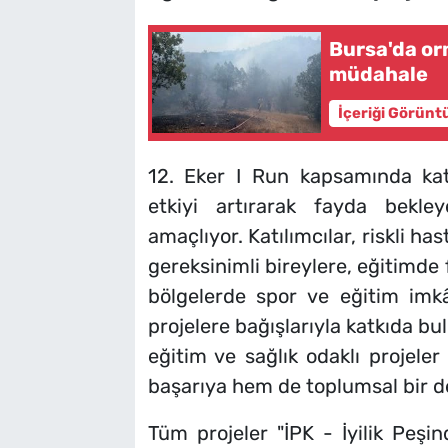
Bursa'da o
müdahale
İçeriği Görünt
12. Eker I Run kapsamında katı
etkiyi artırarak fayda bekl
amaçlıyor. Katılımcılar, riskli h
gereksinimli bireylere, eğitimde 
bölgelerde spor ve eğitim imkâ
projelere bağışlarıyla katkıda bu
eğitim ve sağlık odaklı projele
başarıya hem de toplumsal bir 
Tüm projeler "İPK - İyilik Peşi