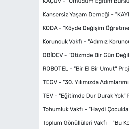
KAÇUV - "Umudum Eğitim Bursu"
Kansersiz Yaşam Derneği - "KAYD
KODA - "Köyde Değişim Öğretmenl
Koruncuk Vakfı - "Adımız Korunc
OBİDEV - "Otizmde Bir Gün Değil
ROBOTEL - "Bir El Bir Umut" Proj
TEGV - "30. Yılımızda Adımlarımı
TEV - "Eğitimde Dur Durak Yok" P
Tohumluk Vakfı - "Haydi Çocuklar
Toplum Gönüllüleri Vakfı - "Bu K