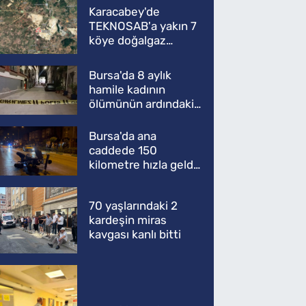
Karacabey'de
TEKNOSAB'a yakın 7
köye doğalgaz
müjdesi
Bursa'da 8 aylık
hamile kadının
ölümünün ardındaki
şok gerçek
Bursa'da ana
caddede 150
kilometre hızla geldi,
ATV'yi biçti: 1 ölü
70 yaşlarındaki 2
kardeşin miras
kavgası kanlı bitti