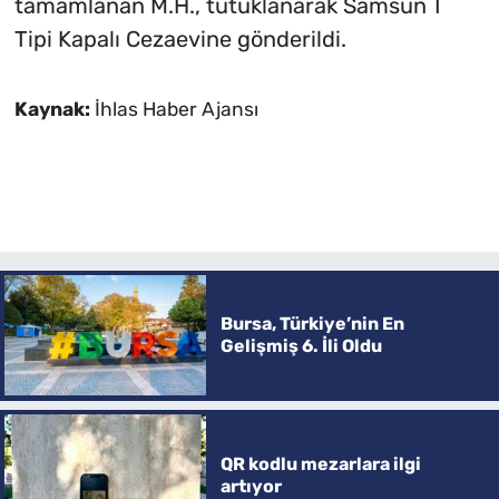
tamamlanan M.H., tutuklanarak Samsun T
Tipi Kapalı Cezaevine gönderildi.
Kaynak:
İhlas Haber Ajansı
Bursa, Türkiye’nin En
Gelişmiş 6. İli Oldu
QR kodlu mezarlara ilgi
artıyor