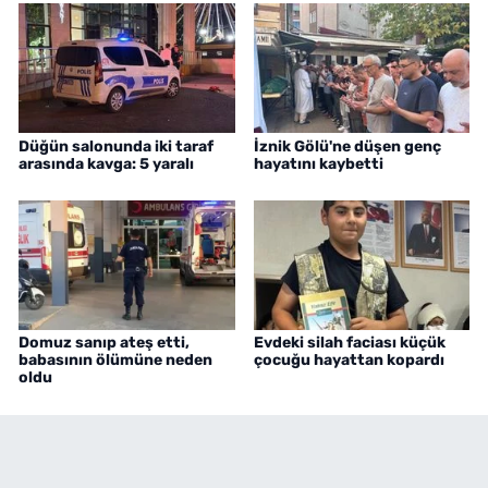
Düğün salonunda iki taraf
İznik Gölü'ne düşen genç
arasında kavga: 5 yaralı
hayatını kaybetti
Domuz sanıp ateş etti,
Evdeki silah faciası küçük
babasının ölümüne neden
çocuğu hayattan kopardı
oldu