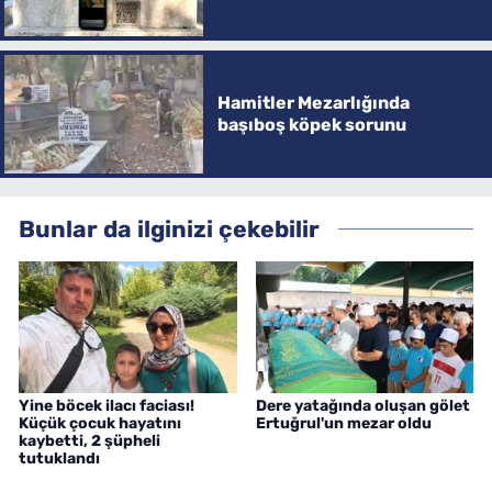
Hamitler Mezarlığında
başıboş köpek sorunu
Bunlar da ilginizi çekebilir
Yine böcek ilacı faciası!
Dere yatağında oluşan gölet
Küçük çocuk hayatını
Ertuğrul'un mezar oldu
kaybetti, 2 şüpheli
tutuklandı