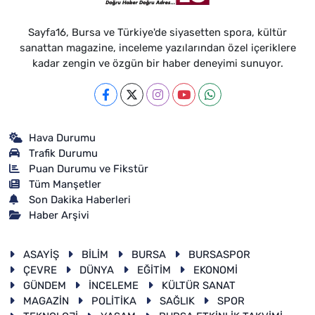
Sayfa16, Bursa ve Türkiye'de siyasetten spora, kültür
sanattan magazine, inceleme yazılarından özel içeriklere
kadar zengin ve özgün bir haber deneyimi sunuyor.
Hava Durumu
Trafik Durumu
Puan Durumu ve Fikstür
Tüm Manşetler
Son Dakika Haberleri
Haber Arşivi
ASAYİŞ
BİLİM
BURSA
BURSASPOR
ÇEVRE
DÜNYA
EĞİTİM
EKONOMİ
GÜNDEM
İNCELEME
KÜLTÜR SANAT
MAGAZİN
POLİTİKA
SAĞLIK
SPOR