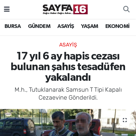
ÖZEL HABER
Hava Durumu
BURSA
GÜNDEM
ASAYİŞ
YAŞAM
EKONOMİ
İNCELEME
Trafik Durumu
ASAYİŞ
MAGAZİN
TFF 2.Lig Beyaz Grup Puan Durumu ve Fikstür
17 yıl 6 ay hapis cezası
bulunan şahıs tesadüfen
BİLİM
Tüm Manşetler
yakalandı
DÜNYA
Son Dakika Haberleri
M.h., Tutuklanarak Samsun T Tipi Kapalı
Cezaevine Gönderildi.
TEKNOLOJİ
Haber Arşivi
SPOR
EĞİTİM