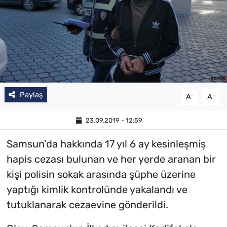
SAĞLIK
TV REHBERİ
Paylaş
-
+
A
A
23.09.2019 - 12:59
Samsun’da hakkında 17 yıl 6 ay kesinleşmiş
hapis cezası bulunan ve her yerde aranan bir
kişi polisin sokak arasında şüphe üzerine
yaptığı kimlik kontrolünde yakalandı ve
tutuklanarak cezaevine gönderildi.