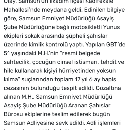
Olay, Samsun’un İlkadım ilçesi Kadifekale
Mahallesi’nde meydana geldi. Edinilen bilgiye
göre, Samsun Emniyet Müdürlüğü Asayiş
Şube Müdürlüğüne bağlı motosikletli Yunus
ekipleri sokak arasında şüpheli şahıslar
üzerinde kimlik kontrolü yaptı. Yapılan GBT’de
51 yaşındaki M.H.’nin "resmi belgede
sahtecilik, çocuğun cinsel istismarı, tehdit ve
hile kullanarak kişiyi hürriyetinden yoksun
kılma" suçlarından toplam 17 yıl 6 ay hapis
cezasının bulunduğu tespit edildi. Gözaltına
alınan M.H., Samsun Emniyet Müdürlüğü
Asayiş Şube Müdürlüğü Aranan Şahıslar
Bürosu ekiplerine teslim edilerek bugün
Samsun Adliyesine sevk edildi. Adli işlemleri