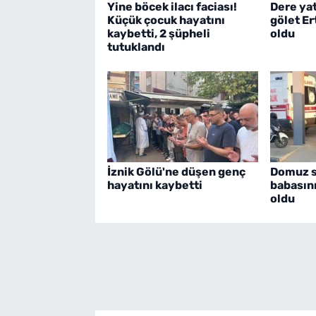
Yine böcek ilacı faciası!
Dere ya
Küçük çocuk hayatını
gölet E
kaybetti, 2 şüpheli
oldu
tutuklandı
İznik Gölü'ne düşen genç
Domuz sa
hayatını kaybetti
babasın
oldu