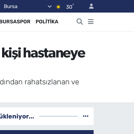
°
Bursa
30
BURSASPOR
POLİTİKA
kişi hastaneye
rdından rahatsızlanan ve
ükleniyor...