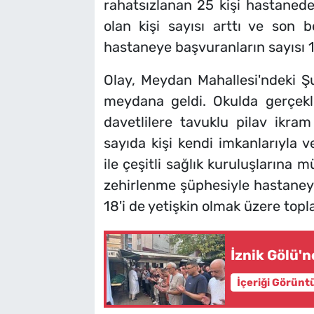
rahatsızlanan 25 kişi hastanede 
olan kişi sayısı arttı ve son 
hastaneye başvuranların sayısı 1
Olay, Meydan Mahallesi'ndeki Ş
meydana geldi. Okulda gerçekle
davetlilere tavuklu pilav ikram
sayıda kişi kendi imkanlarıyla 
ile çeşitli sağlık kuruluşlarına 
zehirlenme şüphesiyle hastaneye
18'i de yetişkin olmak üzere topla
İznik Gölü'
İçeriği Görünt