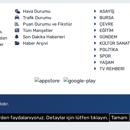
Hava Durumu
ASAYİŞ
Trafik Durumu
BURSA
Puan Durumu ve Fikstür
ÇEVRE
Tüm Manşetler
EĞİTİM
a,
Son Dakika Haberleri
GÜNDEM
ndan
Haber Arşivi
KÜLTÜR SANA
er
POLİTİKA
SPOR
YAŞAM
TV REHBERİ
ıdır.
den faydalanıyoruz. Detaylar için lütfen tıklayın.
Tamam