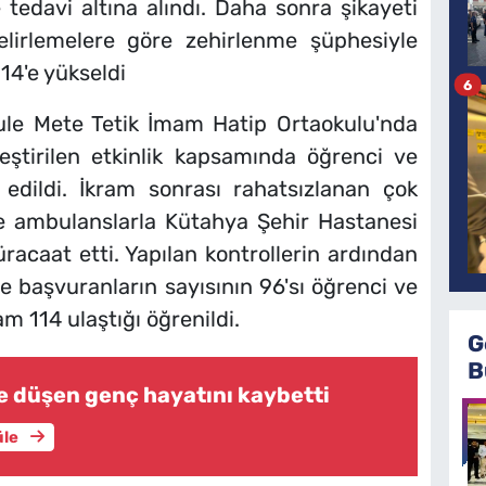
tedavi altına alındı. Daha sonra şikayeti
belirlemelere göre zehirlenme şüphesiyle
14'e yükseldi
6
ule Mete Tetik İmam Hatip Ortaokulu'nda
ştirilen etkinlik kapsamında öğrenci ve
 edildi. İkram sonrası rahatsızlanan çok
ve ambulanslarla Kütahya Şehir Hastanesi
müracaat etti. Yapılan kontrollerin ardından
 başvuranların sayısının 96'sı öğrenci ve
m 114 ulaştığı öğrenildi.
G
B
ne düşen genç hayatını kaybetti
üle