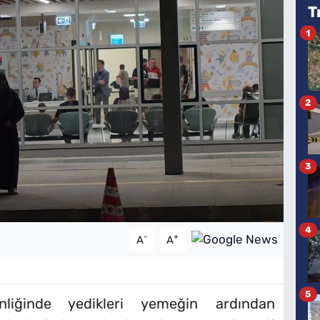
T
1
2
3
4
-
+
A
A
5
nliğinde yedikleri yemeğin ardından