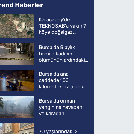
rend Haberler
Karacabey'de
TEKNOSAB'a yakın 7
köye doğalgaz
müjdesi
Bursa'da 8 aylık
hamile kadının
ölümünün ardındaki
şok gerçek
Bursa'da ana
caddede 150
kilometre hızla geldi,
ATV'yi biçti: 1 ölü
Bursa'da orman
yangınına havadan
ve karadan
müdahale
70 yaşlarındaki 2