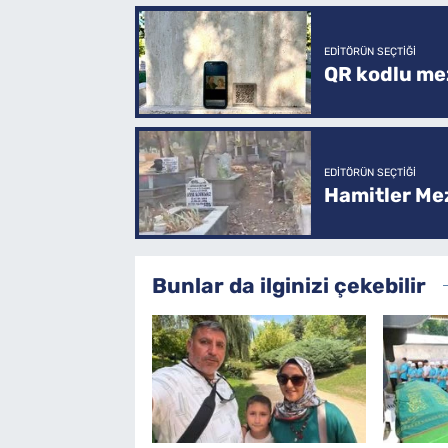
EDITÖRÜN SEÇTIĞI
QR kodlu mez
EDITÖRÜN SEÇTIĞI
Hamitler Me
Bunlar da ilginizi çekebilir