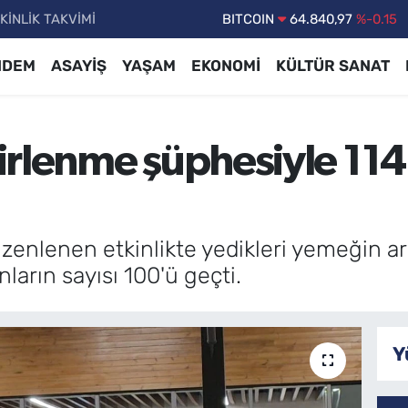
KİNLİK TAKVİMİ
DOLAR
47,7436
%0.18
EURO
55,2510
%0.32
NDEM
ASAYİŞ
YAŞAM
EKONOMİ
KÜLTÜR SANAT
STERLİN
64,4811
%0.38
GRAM ALTIN
6660.55
%0
rlenme şüphesiyle 114 
BİST100
13.779
%-14
üzenlenen etkinlikte yedikleri yemeğin a
ların sayısı 100'ü geçti.
Y