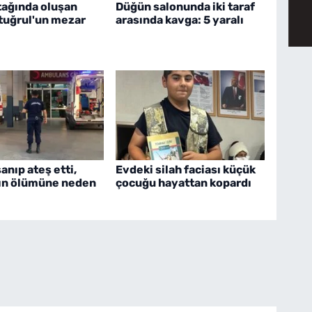
tağında oluşan
Düğün salonunda iki taraf
rtuğrul'un mezar
arasında kavga: 5 yaralı
nıp ateş etti,
Evdeki silah faciası küçük
ın ölümüne neden
çocuğu hayattan kopardı