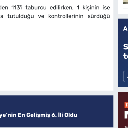
en 113'i taburcu edilirken, 1 kişinin ise
a tutulduğu ve kontrollerinin sürdüğü
A
S
t
e’nin En Gelişmiş 6. İli Oldu