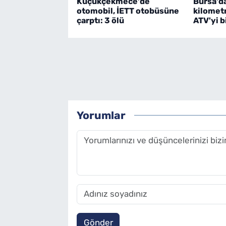
Küçükçekmece'de
Bursa'd
otomobil, İETT otobüsüne
kilometr
çarptı: 3 ölü
ATV'yi bi
Yorumlar
Gönder