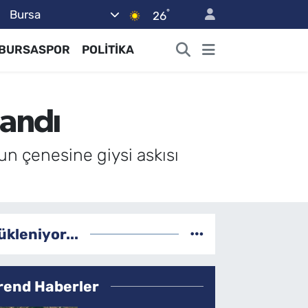
°
Bursa
26
BURSASPOR
POLİTİKA
landı
n çenesine giysi askısı
ükleniyor...
rend Haberler