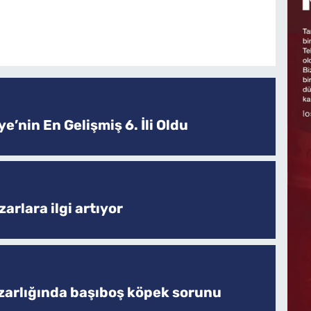
e’nin En Gelişmiş 6. İli Oldu
arlara ilgi artıyor
zarlığında başıboş köpek sorunu