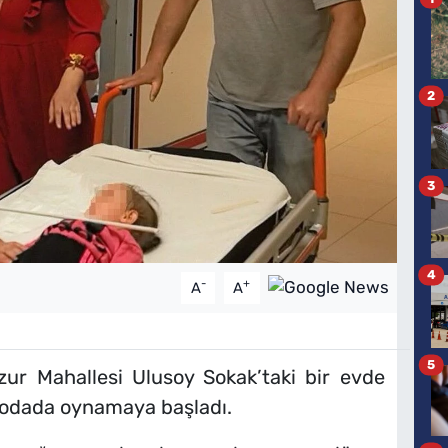
2
3
4
-
+
A
A
5
zur Mahallesi Ulusoy Sokak’taki bir evde
 odada oynamaya başladı.