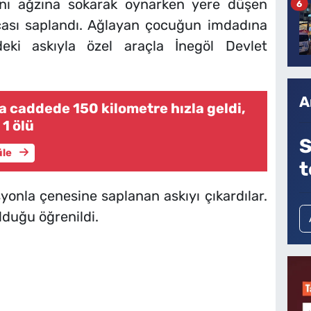
ını ağzına sokarak oynarken yere düşen
6
cası saplandı. Ağlayan çocuğun imdadına
ndeki askıyla özel araçla İnegöl Devlet
A
a caddede 150 kilometre hızla geldi,
 1 ölü
S
üle
t
syonla çenesine saplanan askıyı çıkardılar.
duğu öğrenildi.