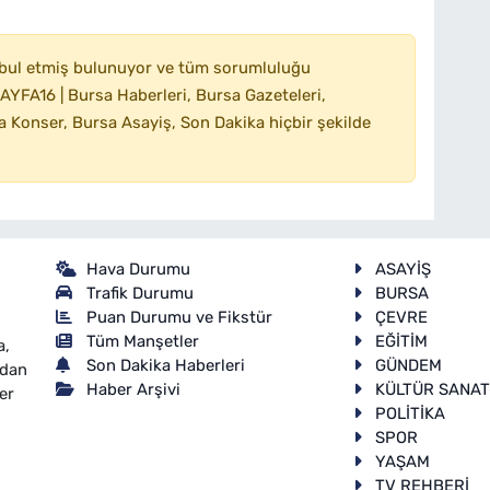
bul etmiş bulunuyor ve tüm sorumluluğu
YFA16 | Bursa Haberleri, Bursa Gazeteleri,
 Konser, Bursa Asayiş, Son Dakika hiçbir şekilde
Hava Durumu
ASAYİŞ
Trafik Durumu
BURSA
Puan Durumu ve Fikstür
ÇEVRE
Tüm Manşetler
EĞİTİM
a,
Son Dakika Haberleri
GÜNDEM
ndan
Haber Arşivi
KÜLTÜR SANA
er
POLİTİKA
SPOR
YAŞAM
TV REHBERİ