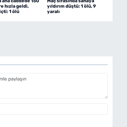
a ana caddede 150
Maç sırasında sahaya
e hızla geldi,
yıldırım düştü: 1 ölü, 9
çti: 1 ölü
yaralı