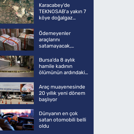
Karacabey'de
TEKNOSAB'a yakın 7
köye doğalgaz
müjdesi
Ödemeyenler
araçlarını
satamayacak,
kullanamayacak
Bursa'da 8 aylık
hamile kadının
ölümünün ardındaki
şok gerçek
Araç muayenesinde
20 yıllık yeni dönem
başlıyor
Dünyanın en çok
satan otomobili belli
oldu