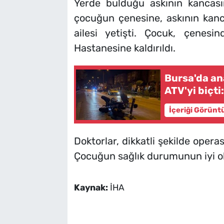
Yerde bulduğu askının kancas
çocuğun çenesine, askının kan
ailesi yetişti. Çocuk, çenesi
Hastanesine kaldırıldı.
Bursa'da an
ATV'yi biçti:
İçeriği Görünt
Doktorlar, dikkatli şekilde opera
Çocuğun sağlık durumunun iyi ol
Kaynak:
İHA