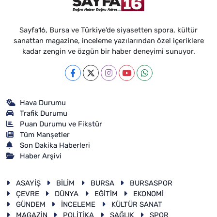
Sayfa16, Bursa ve Türkiye'de siyasetten spora, kültür
sanattan magazine, inceleme yazılarından özel içeriklere
kadar zengin ve özgün bir haber deneyimi sunuyor.
Hava Durumu
Trafik Durumu
Puan Durumu ve Fikstür
Tüm Manşetler
Son Dakika Haberleri
Haber Arşivi
ASAYİŞ
BİLİM
BURSA
BURSASPOR
ÇEVRE
DÜNYA
EĞİTİM
EKONOMİ
GÜNDEM
İNCELEME
KÜLTÜR SANAT
MAGAZİN
POLİTİKA
SAĞLIK
SPOR