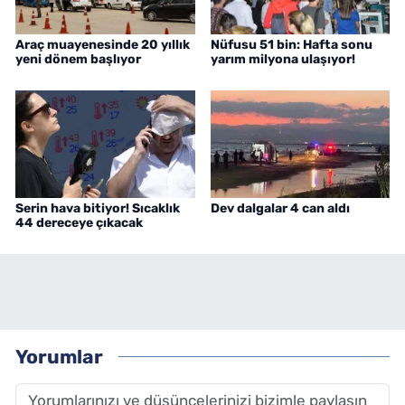
Araç muayenesinde 20 yıllık
Nüfusu 51 bin: Hafta sonu
yeni dönem başlıyor
yarım milyona ulaşıyor!
Serin hava bitiyor! Sıcaklık
Dev dalgalar 4 can aldı
44 dereceye çıkacak
Yorumlar