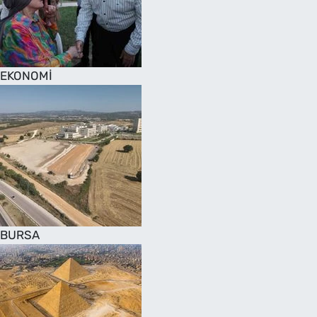
SAĞLIK
TV REHBERİ
EKONOMİ
BURSA