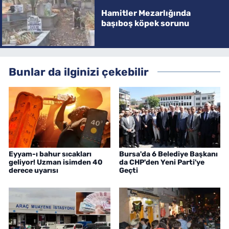
Hamitler Mezarlığında
başıboş köpek sorunu
Bunlar da ilginizi çekebilir
Eyyam-ı bahur sıcakları
Bursa'da 6 Belediye Başkanı
geliyor! Uzman isimden 40
da CHP'den Yeni Parti'ye
derece uyarısı
Geçti