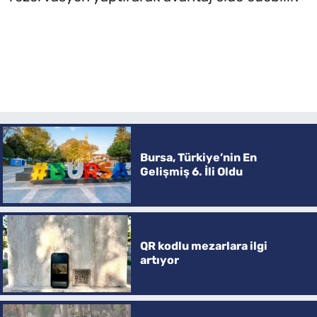
Bursa, Türkiye’nin En
Gelişmiş 6. İli Oldu
QR kodlu mezarlara ilgi
artıyor