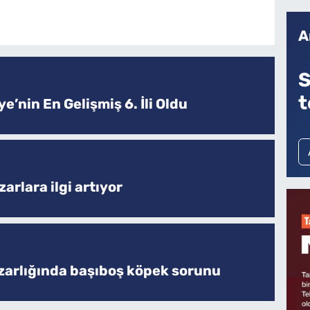
A
S
t
e’nin En Gelişmiş 6. İli Oldu
arlara ilgi artıyor
zarlığında başıboş köpek sorunu