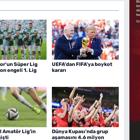
or'un Süper Lig
UEFA'dan FIFA'ya boykot
on engeli 1. Lig
kararı
l Amatör Lig'in
Dünya Kupası'nda grup
işti
aşamasını 4.6 milyon