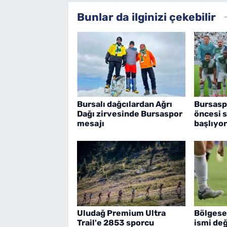
Bunlar da ilginizi çekebilir
Bursalı dağcılardan Ağrı
Bursasp
Dağı zirvesinde Bursaspor
öncesi s
mesajı
başlıyor
Uludağ Premium Ultra
Bölgese
Trail'e 2853 sporcu
ismi değ