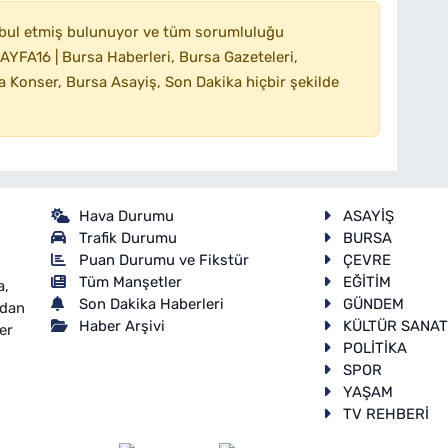
bul etmiş bulunuyor ve tüm sorumluluğu
YFA16 | Bursa Haberleri, Bursa Gazeteleri,
 Konser, Bursa Asayiş, Son Dakika hiçbir şekilde
Hava Durumu
ASAYİŞ
Trafik Durumu
BURSA
Puan Durumu ve Fikstür
ÇEVRE
Tüm Manşetler
EĞİTİM
a,
Son Dakika Haberleri
GÜNDEM
ndan
Haber Arşivi
KÜLTÜR SANA
er
POLİTİKA
SPOR
YAŞAM
TV REHBERİ