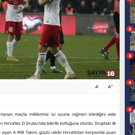
2
3
4
-
+
A
A
5
anan maçta millilerimiz iyi oyuna rağmen istediğini elde
 Hırvatlar, D Grubu'nda liderlik koltuğuna oturdu. Gruptaki ilk
şan A Milli Takım, güçlü rakibi Hırvatistan karşısında puan