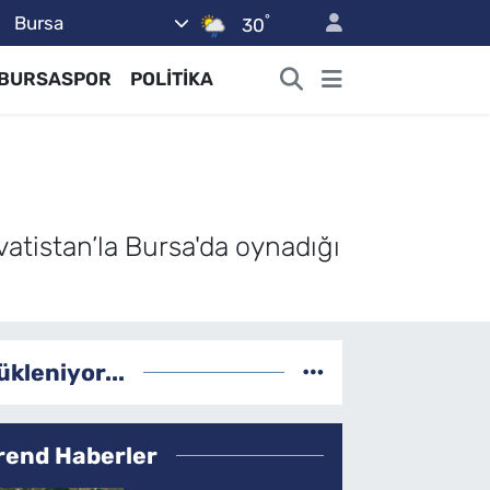
°
Bursa
30
BURSASPOR
POLİTİKA
vatistan’la Bursa'da oynadığı
ükleniyor...
rend Haberler