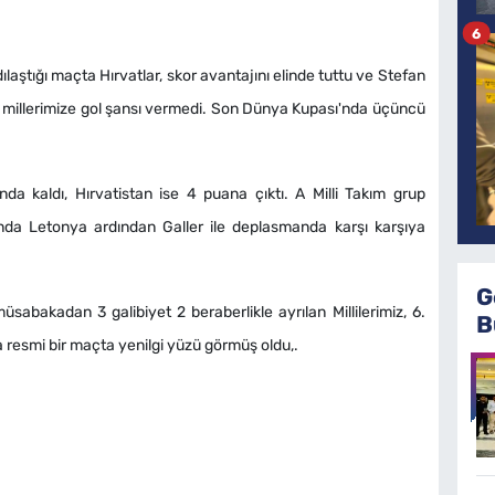
6
dılaştığı maçta Hırvatlar, skor avantajını elinde tuttu ve Stefan
k millerimize gol şansı vermedi. Son Dünya Kupası'nda üçüncü
a kaldı, Hırvatistan ise 4 puana çıktı. A Milli Takım grup
nda Letonya ardından Galler ile deplasmanda karşı karşıya
G
bakadan 3 galibiyet 2 beraberlikle ayrılan Millilerimiz, 6.
B
a resmi bir maçta yenilgi yüzü görmüş oldu,.