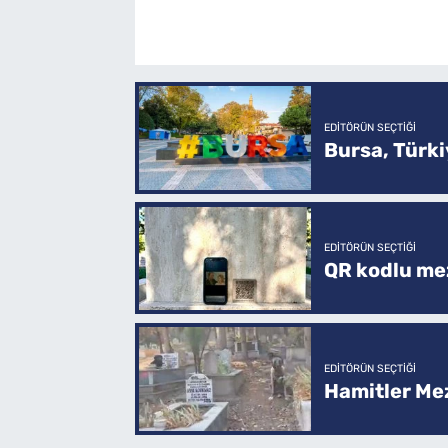
EDITÖRÜN SEÇTIĞI
Bursa, Türkiy
EDITÖRÜN SEÇTIĞI
QR kodlu mez
EDITÖRÜN SEÇTIĞI
Hamitler Me