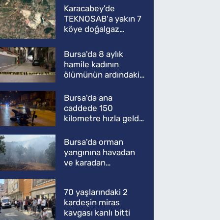
Karacabey'de
TEKNOSAB'a yakın 7
köye doğalgaz
müjdesi
Bursa'da 8 aylık
hamile kadının
ölümünün ardındaki
şok gerçek
Bursa'da ana
caddede 150
kilometre hızla geldi,
ATV'yi biçti: 1 ölü
Bursa'da orman
yangınına havadan
ve karadan
müdahale
70 yaşlarındaki 2
kardeşin miras
kavgası kanlı bitti