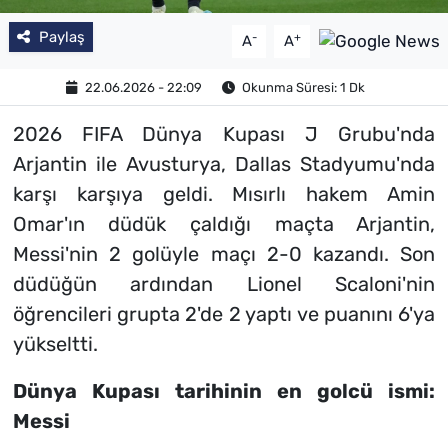
Paylaş
-
+
A
A
22.06.2026 - 22:09
Okunma Süresi: 1 Dk
2026 FIFA Dünya Kupası J Grubu'nda
Arjantin ile Avusturya, Dallas Stadyumu'nda
karşı karşıya geldi. Mısırlı hakem Amin
Omar'ın düdük çaldığı maçta Arjantin,
Messi'nin 2 golüyle maçı 2-0 kazandı. Son
düdüğün ardından Lionel Scaloni'nin
öğrencileri grupta 2'de 2 yaptı ve puanını 6'ya
yükseltti.
Dünya Kupası tarihinin en golcü ismi:
Messi