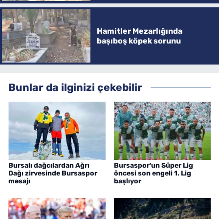
Hamitler Mezarlığında
başıboş köpek sorunu
Bunlar da ilginizi çekebilir
Bursalı dağcılardan Ağrı
Bursaspor'un Süper Lig
Dağı zirvesinde Bursaspor
öncesi son engeli 1. Lig
mesajı
başlıyor