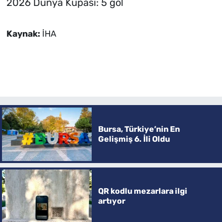
2026 Dünya Kupası: 5 gol
Kaynak:
İHA
Bursa, Türkiye’nin En
Gelişmiş 6. İli Oldu
QR kodlu mezarlara ilgi
artıyor