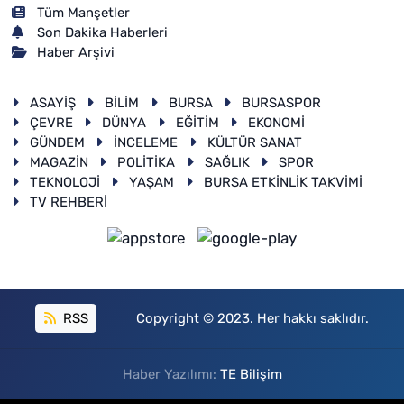
Tüm Manşetler
Son Dakika Haberleri
Haber Arşivi
ASAYİŞ
BİLİM
BURSA
BURSASPOR
ÇEVRE
DÜNYA
EĞİTİM
EKONOMİ
GÜNDEM
İNCELEME
KÜLTÜR SANAT
MAGAZİN
POLİTİKA
SAĞLIK
SPOR
TEKNOLOJİ
YAŞAM
BURSA ETKİNLİK TAKVİMİ
TV REHBERİ
RSS
Copyright © 2023. Her hakkı saklıdır.
Haber Yazılımı:
TE Bilişim