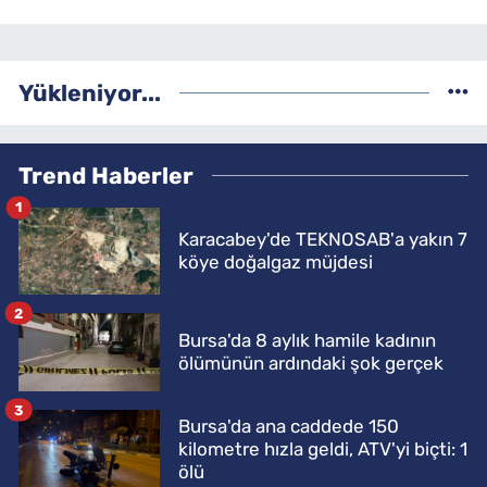
Yükleniyor...
Trend Haberler
1
Karacabey'de TEKNOSAB'a yakın 7
köye doğalgaz müjdesi
2
Bursa'da 8 aylık hamile kadının
ölümünün ardındaki şok gerçek
3
Bursa'da ana caddede 150
kilometre hızla geldi, ATV'yi biçti: 1
ölü