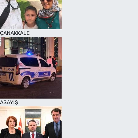
SAĞLIK
TV REHBERİ
ÇANAKKALE
ASAYİŞ