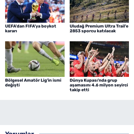
UEFA'dan FIFA'ya boykot
Uludağ Premium Ultra Trail'e
kararı
2853 sporcu katılacak
Bölgesel Amatör Lig'in ismi
Dünya Kupası'nda grup
değişti
aşamasını 4.6 milyon seyirci
takip etti
Yorumlar