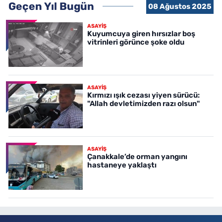
Geçen Yıl Bugün
08 Ağustos 2025
ASAYİŞ
Kuyumcuya giren hırsızlar boş
vitrinleri görünce şoke oldu
ASAYİŞ
Kırmızı ışık cezası yiyen sürücü:
"Allah devletimizden razı olsun"
ASAYİŞ
Çanakkale’de orman yangını
hastaneye yaklaştı