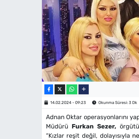
SAĞLIK
TV REHBERİ
14.02.2024 - 09:23
Okunma Süresi: 3 Dk
Adnan Oktar operasyonlarını ya
Müdürü
Furkan Sezer,
örgütün
“Kızlar reşit değil, dolayısıyla 