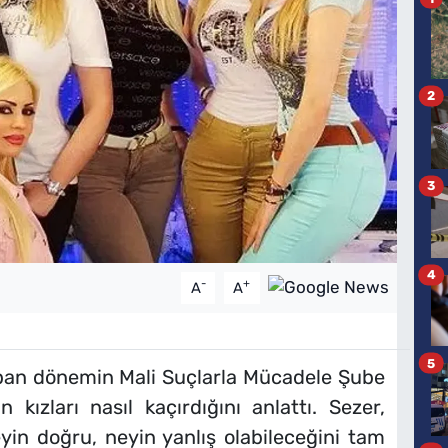
2
3
4
-
+
A
A
5
pan dönemin Mali Suçlarla Mücadele Şube
 kızları nasıl kaçırdığını anlattı. Sezer,
neyin doğru, neyin yanlış olabileceğini tam