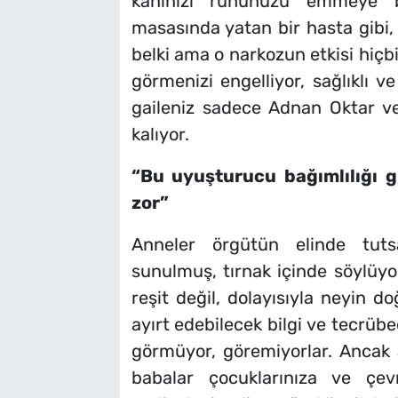
kanınızı ruhunuzu emmeye ba
masasında yatan bir hasta gibi,
belki ama o narkozun etkisi hiçb
görmenizi engelliyor, sağlıklı v
gaileniz sadece Adnan Oktar v
kalıyor.
“Bu uyuşturucu bağımlılığı g
zor”
Anneler örgütün elinde tuts
sunulmuş, tırnak içinde söylüyo
reşit değil, dolayısıyla neyin d
ayırt edebilecek bilgi ve tecrübe
görmüyor, göremiyorlar. Ancak 
babalar çocuklarınıza ve çev