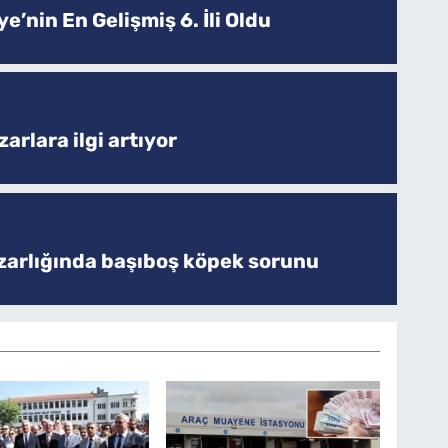
e’nin En Gelişmiş 6. İli Oldu
arlara ilgi artıyor
zarlığında başıboş köpek sorunu