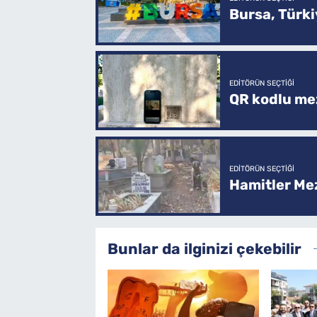
Bursa, Türkiy
EDITÖRÜN SEÇTIĞI
QR kodlu mez
EDITÖRÜN SEÇTIĞI
Hamitler Me
Bunlar da ilginizi çekebilir