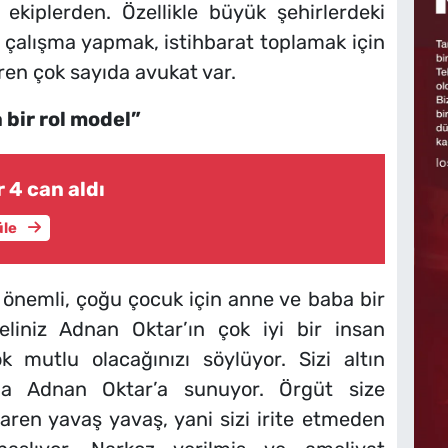
ekiplerden. Özellikle büyük şehirlerdeki
li çalışma yapmak, istihbarat toplamak için
ren çok sayıda avukat var.
 bir rol model”
 4 can aldı
üle
 önemli, çoğu çocuk için anne ve baba bir
eliniz Adnan Oktar’ın çok iyi bir insan
mutlu olacağınızı söylüyor. Sizi altın
a Adnan Oktar’a sunuyor. Örgüt size
ren yavaş yavaş, yani sizi irite etmeden