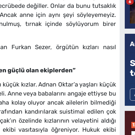
6
tecrübede değiller. Onlar da bunu tutsaklık
 Ancak anne için aynı şeyi söyleyemeyiz.
nulmuş, tırnak içinde söylüyorum birer
A
an Furkan Sezer, örgütün kızları nasıl
S
 en güçlü olan ekiplerden”
t
ı küçük kızlar. Adnan Oktar’a yaşları küçük
üeli. Anne veya babalarını angaje ettiyse bu
daha kolay oluyor ancak ailelerin bilmediği
afından kandırılarak suistimal edilen çok
ak’ın özelinde kızlarının velayetini aldığı
kibi vasıtasıyla öğreniyor. Hukuk ekibi