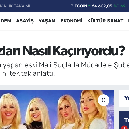
KİNLİK TAKVİMİ
DOLAR
47,5986
%0.06
EURO
55,0700
%0.1
NDEM
ASAYİŞ
YAŞAM
EKONOMİ
KÜLTÜR SANAT
STERLİN
64,2438
%0.21
GRAM ALTIN
6513.94
%0.32
ları Nasıl Kaçırıyordu?
BİST100
13.768
%48
BITCOIN
64.602,05
%0.69
ı yapan eski Mali Suçlarla Mücadele Şub
nı tek tek anlattı.
Y
T
1