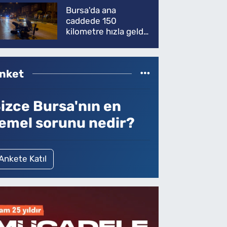
Bursa'da ana
caddede 150
kilometre hızla geldi,
ATV'yi biçti: 1 ölü
nket
izce Bursa'nın en
emel sorunu nedir?
Ankete Katıl