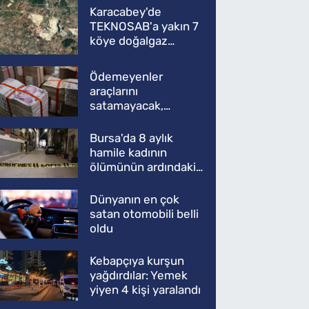
Karacabey'de
TEKNOSAB'a yakın 7
köye doğalgaz
müjdesi
Ödemeyenler
araçlarını
satamayacak,
kullanamayacak
Bursa'da 8 aylık
hamile kadının
ölümünün ardındaki
şok gerçek
Dünyanın en çok
satan otomobili belli
oldu
Kebapçıya kurşun
yağdırdılar: Yemek
yiyen 4 kişi yaralandı