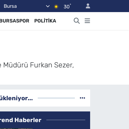
°
Bursa
30
BURSASPOR
POLİTİKA
e Müdürü Furkan Sezer,
ükleniyor...
rend Haberler