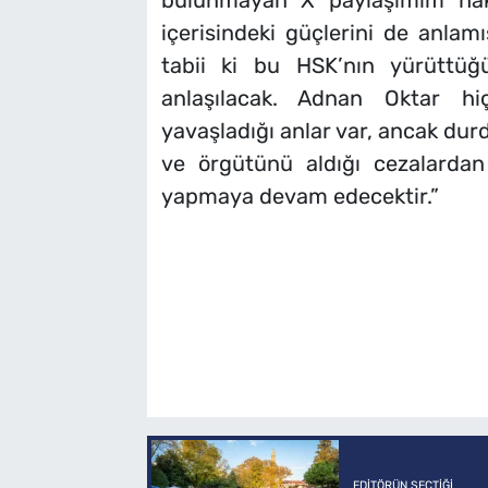
bulunmayan X paylaşımım hakk
içerisindeki güçlerini de anlamı
tabii ki bu HSK’nın yürüttüğ
anlaşılacak. Adnan Oktar hi
yavaşladığı anlar var, ancak durd
ve örgütünü aldığı cezalardan
yapmaya devam edecektir.”
EDITÖRÜN SEÇTIĞI