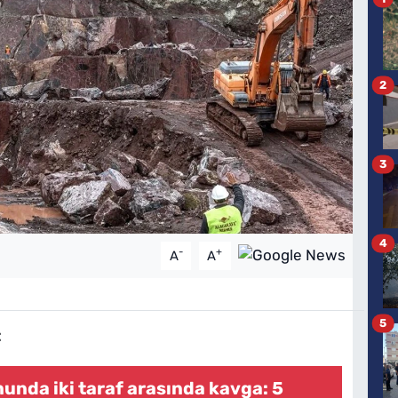
2
3
4
-
+
A
A
5
:
unda iki taraf arasında kavga: 5