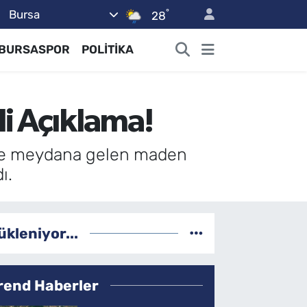
°
Bursa
28
BURSASPOR
POLİTİKA
i Açıklama!
nde meydana gelen maden
ı.
ükleniyor...
rend Haberler