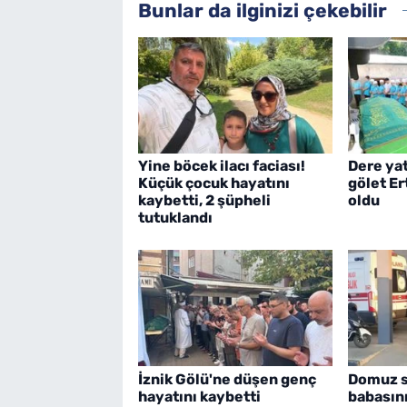
Bunlar da ilginizi çekebilir
Yine böcek ilacı faciası!
Dere ya
Küçük çocuk hayatını
gölet E
kaybetti, 2 şüpheli
oldu
tutuklandı
İznik Gölü'ne düşen genç
Domuz sa
hayatını kaybetti
babasın