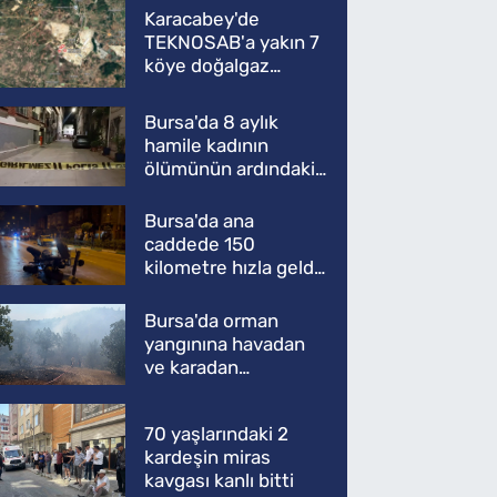
Karacabey'de
TEKNOSAB'a yakın 7
köye doğalgaz
müjdesi
Bursa'da 8 aylık
hamile kadının
ölümünün ardındaki
şok gerçek
Bursa'da ana
caddede 150
kilometre hızla geldi,
ATV'yi biçti: 1 ölü
Bursa'da orman
yangınına havadan
ve karadan
müdahale
70 yaşlarındaki 2
kardeşin miras
kavgası kanlı bitti