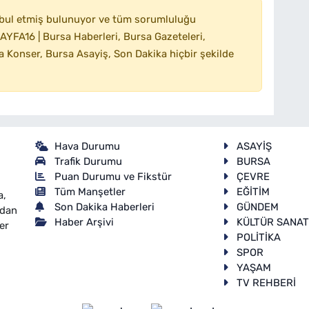
bul etmiş bulunuyor ve tüm sorumluluğu
YFA16 | Bursa Haberleri, Bursa Gazeteleri,
 Konser, Bursa Asayiş, Son Dakika hiçbir şekilde
Hava Durumu
ASAYİŞ
Trafik Durumu
BURSA
Puan Durumu ve Fikstür
ÇEVRE
Tüm Manşetler
EĞİTİM
a,
Son Dakika Haberleri
GÜNDEM
ndan
Haber Arşivi
KÜLTÜR SANA
er
POLİTİKA
SPOR
YAŞAM
TV REHBERİ