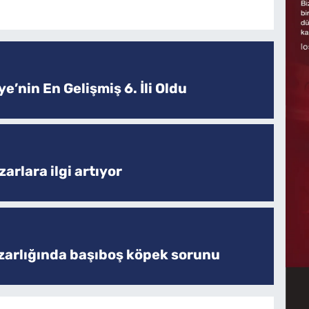
e’nin En Gelişmiş 6. İli Oldu
arlara ilgi artıyor
zarlığında başıboş köpek sorunu