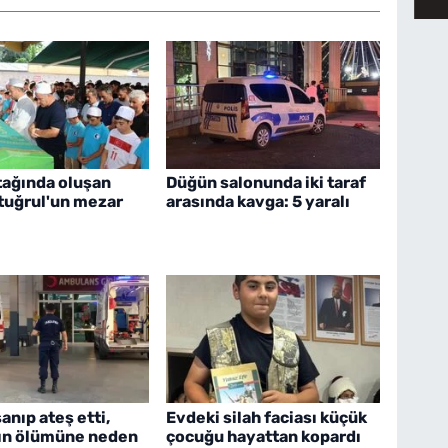
tağında oluşan
Düğün salonunda iki taraf
rtuğrul'un mezar
arasında kavga: 5 yaralı
nıp ateş etti,
Evdeki silah faciası küçük
ın ölümüne neden
çocuğu hayattan kopardı