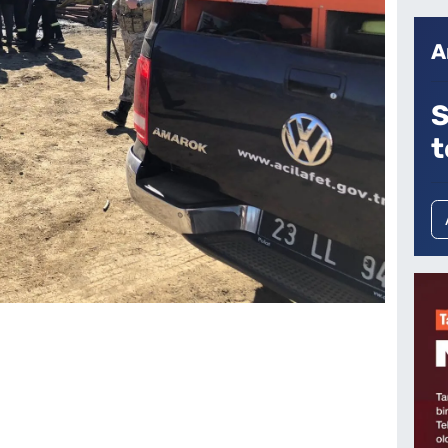
A
S
t