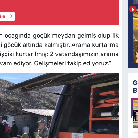
6
üle
n ocağında göçük meydan gelmiş olup ilk
i göçük altında kalmıştır. Arama kurtarma
şçisi kurtarılmış; 2 vatandaşımızın arama
vam ediyor. Gelişmeleri takip ediyoruz."
G
B