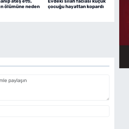
nıp ateş etti,
Evdeki silah faciası küçük
ın ölümüne neden
çocuğu hayattan kopardı