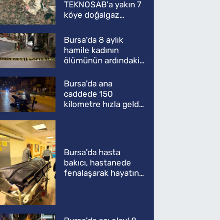
TEKNOSAB'a yakın 7
köye doğalgaz
müjdesi
Bursa'da 8 aylık
hamile kadının
ölümünün ardındaki
şok gerçek
Bursa'da ana
caddede 150
kilometre hızla geldi,
ATV'yi biçti: 1 ölü
Bursa'da hasta
bakıcı, hastanede
fenalaşarak hayatını
kaybetti