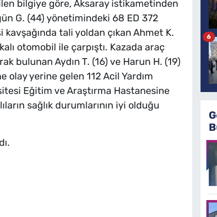
len bilgiye göre, Aksaray istikametinden
ün G. (44) yönetimindeki 68 ED 372
si kavşağında tali yoldan çıkan Ahmet K.
6
alı otomobil ile çarpıştı. Kazada araç
rak bulunan Aydın T. (16) ve Harun H. (19)
e olay yerine gelen 112 Acil Yardım
rsitesi Eğitim ve Araştırma Hastanesine
alıların sağlık durumlarının iyi olduğu
G
B
dı.