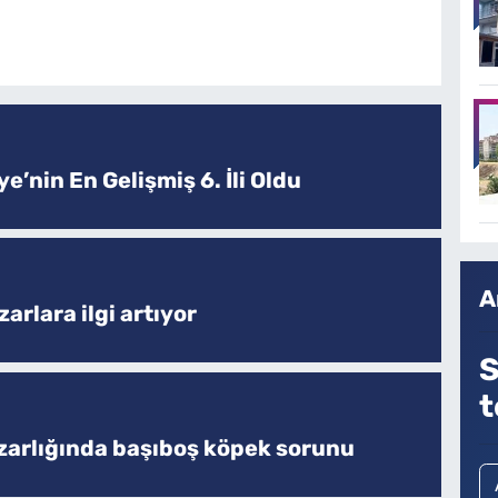
e’nin En Gelişmiş 6. İli Oldu
A
arlara ilgi artıyor
S
t
zarlığında başıboş köpek sorunu