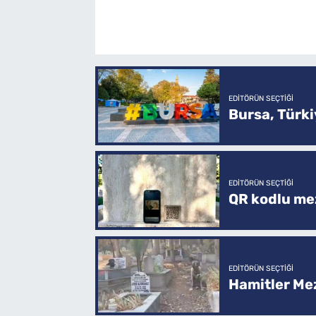
EDITÖRÜN SEÇTIĞI
Bursa, Türkiy
EDITÖRÜN SEÇTIĞI
QR kodlu mez
EDITÖRÜN SEÇTIĞI
Hamitler Me