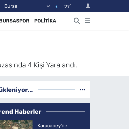
°
Bursa
27
BURSASPOR
POLİTİKA
asında 4 Kişi Yaralandı.
ükleniyor...
rend Haberler
Karacabey'de