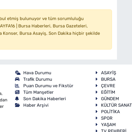
bul etmiş bulunuyor ve tüm sorumluluğu
YFA16 | Bursa Haberleri, Bursa Gazeteleri,
 Konser, Bursa Asayiş, Son Dakika hiçbir şekilde
Hava Durumu
ASAYİŞ
Trafik Durumu
BURSA
Puan Durumu ve Fikstür
ÇEVRE
Tüm Manşetler
EĞİTİM
a,
Son Dakika Haberleri
GÜNDEM
ndan
Haber Arşivi
KÜLTÜR SANA
er
POLİTİKA
SPOR
YAŞAM
TV REHBERİ