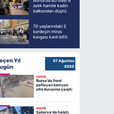
Bursa'da acı olay! 8
aylık hamile kadın
balkondan düştü
70 yaşlarındaki 2
kardeşin miras
kavgası kanlı bitti
eçen Yıl
07 Ağustos
ugün
2025
ASAYİŞ
Bursa’da freni
patlayan kamyon
site duvarına çarptı
ASAYİŞ
Sakarya'da halatı