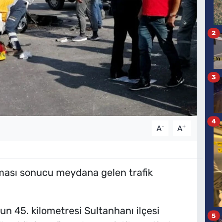
2
3
4
-
+
A
A
şması sonucu meydana gelen trafik
n 45. kilometresi Sultanhanı ilçesi
5