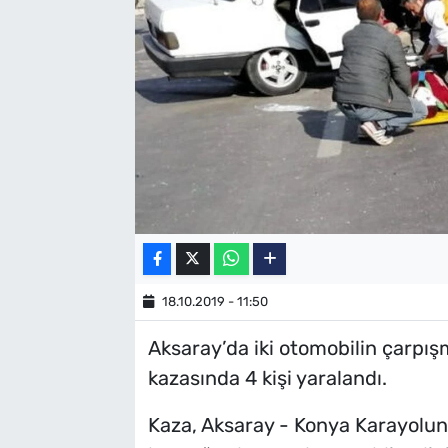
SAĞLIK
TV REHBERİ
18.10.2019 - 11:50
Aksaray’da iki otomobilin çarpı
kazasında 4 kişi yaralandı.
Kaza, Aksaray - Konya Karayolunu