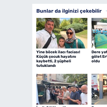
Bunlar da ilginizi çekebilir
Yine böcek ilacı faciası!
Dere ya
Küçük çocuk hayatını
gölet E
kaybetti, 2 şüpheli
oldu
tutuklandı