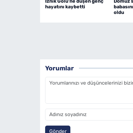
İznik Gölü'ne düşen genç
Domuz sa
hayatını kaybetti
babasın
oldu
Yorumlar
Gönder