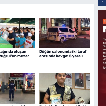
tağında oluşan
Düğün salonunda iki taraf
rtuğrul'un mezar
arasında kavga: 5 yaralı