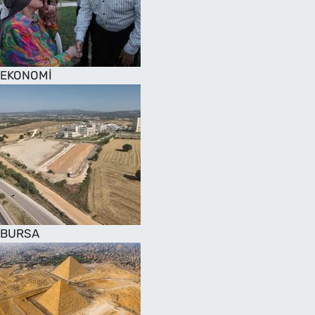
SAĞLIK
TV REHBERİ
EKONOMİ
BURSA