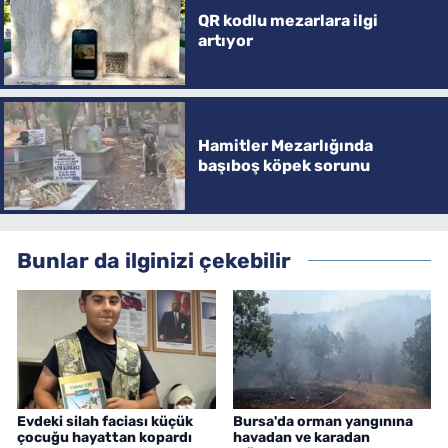
QR kodlu mezarlara ilgi
artıyor
Hamitler Mezarlığında
başıboş köpek sorunu
Bunlar da ilginizi çekebilir
Evdeki silah faciası küçük
Bursa'da orman yangınına
çocuğu hayattan kopardı
havadan ve karadan