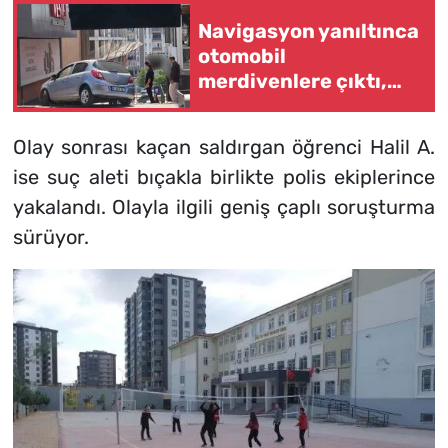
Navigasyon yanıltınca
otomobil
merdivenlere çıktı,
faciadan dönüldü
Olay sonrası kaçan saldırgan öğrenci Halil A.
ise suç aleti bıçakla birlikte polis ekiplerince
yakalandı. Olayla ilgili geniş çaplı soruşturma
sürüyor.