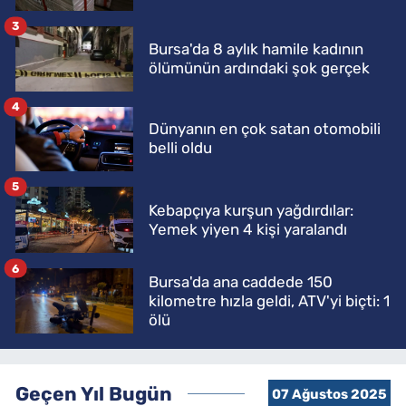
3
Bursa'da 8 aylık hamile kadının
ölümünün ardındaki şok gerçek
4
Dünyanın en çok satan otomobili
belli oldu
5
Kebapçıya kurşun yağdırdılar:
Yemek yiyen 4 kişi yaralandı
6
Bursa'da ana caddede 150
kilometre hızla geldi, ATV'yi biçti: 1
ölü
Geçen Yıl Bugün
07 Ağustos 2025