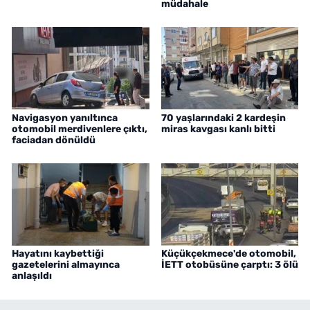
müdahale
Navigasyon yanıltınca
70 yaşlarındaki 2 kardeşin
otomobil merdivenlere çıktı,
miras kavgası kanlı bitti
faciadan dönüldü
Hayatını kaybettiği
Küçükçekmece'de otomobil,
gazetelerini almayınca
İETT otobüsüne çarptı: 3 ölü
anlaşıldı