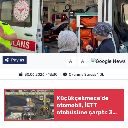
Paylaş
-
+
A
A
30.06.2026 - 13:30
Okunma Süresi: 1 Dk
Küçükçekmece'de
otomobil, İETT
otobüsüne çarptı: 3
ölü