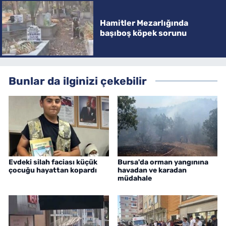
Hamitler Mezarlığında
başıboş köpek sorunu
Bunlar da ilginizi çekebilir
Evdeki silah faciası küçük
Bursa'da orman yangınına
çocuğu hayattan kopardı
havadan ve karadan
müdahale