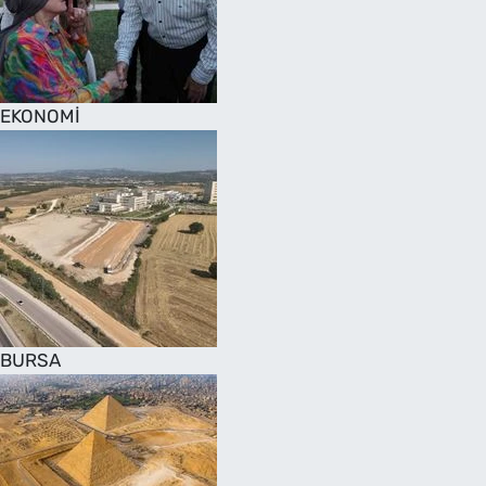
SAĞLIK
TV REHBERİ
EKONOMİ
BURSA