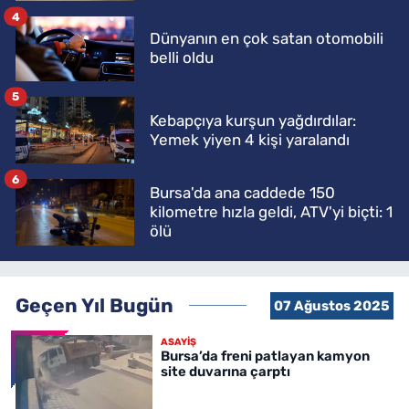
4
Dünyanın en çok satan otomobili
belli oldu
5
Kebapçıya kurşun yağdırdılar:
Yemek yiyen 4 kişi yaralandı
6
Bursa'da ana caddede 150
kilometre hızla geldi, ATV'yi biçti: 1
ölü
Geçen Yıl Bugün
07 Ağustos 2025
ASAYİŞ
Bursa’da freni patlayan kamyon
site duvarına çarptı