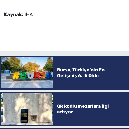
Kaynak:
İHA
Bursa, Türkiye’nin En
Gelişmiş 6. İli Oldu
QR kodlu mezarlara ilgi
artıyor