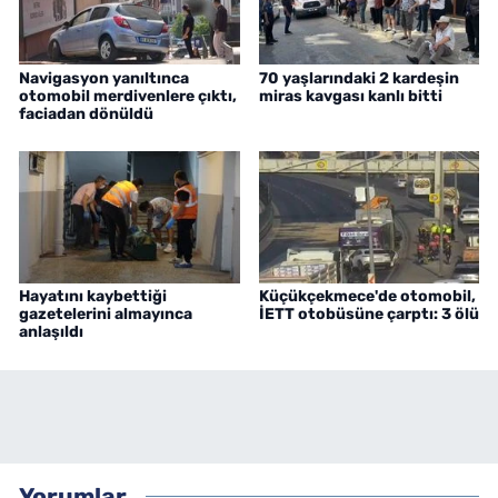
Navigasyon yanıltınca
70 yaşlarındaki 2 kardeşin
otomobil merdivenlere çıktı,
miras kavgası kanlı bitti
faciadan dönüldü
Hayatını kaybettiği
Küçükçekmece'de otomobil,
gazetelerini almayınca
İETT otobüsüne çarptı: 3 ölü
anlaşıldı
Yorumlar