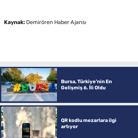
Kaynak:
Demirören Haber Ajansı
Bursa, Türkiye’nin En
Gelişmiş 6. İli Oldu
QR kodlu mezarlara ilgi
artıyor