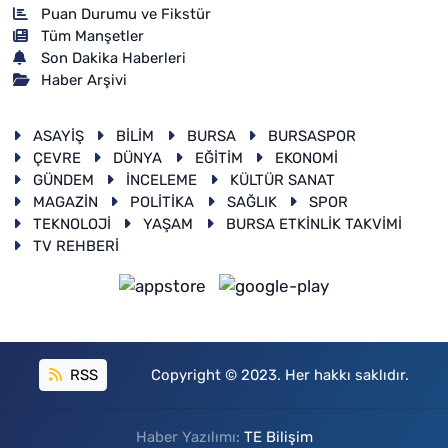
Puan Durumu ve Fikstür
Tüm Manşetler
Son Dakika Haberleri
Haber Arşivi
ASAYİŞ
BİLİM
BURSA
BURSASPOR
ÇEVRE
DÜNYA
EĞİTİM
EKONOMİ
GÜNDEM
İNCELEME
KÜLTÜR SANAT
MAGAZİN
POLİTİKA
SAĞLIK
SPOR
TEKNOLOJİ
YAŞAM
BURSA ETKİNLİK TAKVİMİ
TV REHBERİ
RSS
Copyright © 2023. Her hakkı saklıdır.
Haber Yazılımı:
TE Bilişim