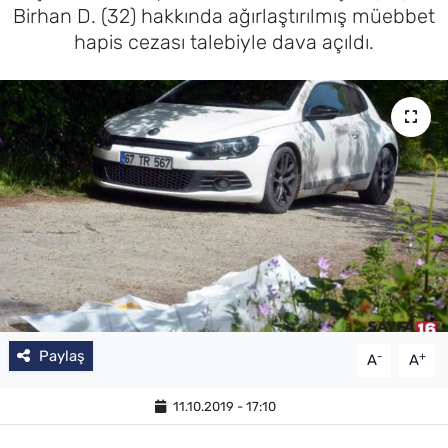
Birhan D. (32) hakkında ağırlaştırılmış müebbet
hapis cezası talebiyle dava açıldı.
Paylaş
-
+
A
A
11.10.2019 - 17:10