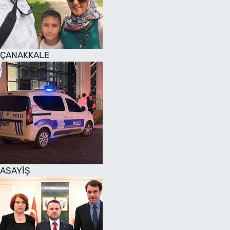
SAĞLIK
TV REHBERİ
ÇANAKKALE
ASAYİŞ