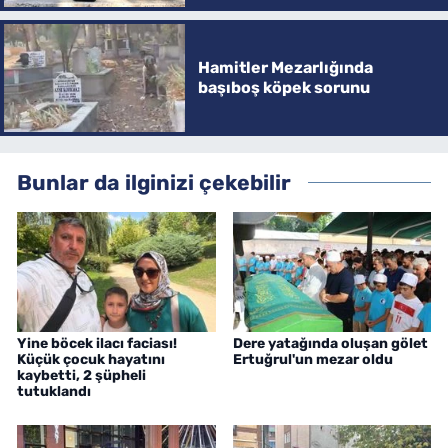
Hamitler Mezarlığında
başıboş köpek sorunu
Bunlar da ilginizi çekebilir
Yine böcek ilacı faciası!
Dere yatağında oluşan gölet
Küçük çocuk hayatını
Ertuğrul'un mezar oldu
kaybetti, 2 şüpheli
tutuklandı