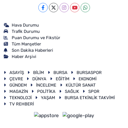
Hava Durumu
Trafik Durumu
Puan Durumu ve Fikstür
Tüm Manşetler
Son Dakika Haberleri
Haber Arşivi
ASAYİŞ
BİLİM
BURSA
BURSASPOR
ÇEVRE
DÜNYA
EĞİTİM
EKONOMİ
GÜNDEM
İNCELEME
KÜLTÜR SANAT
MAGAZİN
POLİTİKA
SAĞLIK
SPOR
TEKNOLOJİ
YAŞAM
BURSA ETKİNLİK TAKVİMİ
TV REHBERİ