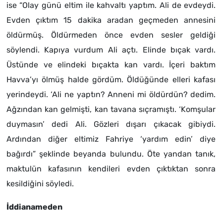
ise “Olay günü eltim ile kahvaltı yaptım. Ali de evdeydi.
Evden çıktım 15 dakika aradan geçmeden annesini
öldürmüş. Öldürmeden önce evden sesler geldiği
söylendi. Kapıya vurdum Ali açtı. Elinde bıçak vardı.
Üstünde ve elindeki bıçakta kan vardı. İçeri baktım
Havva’yı ölmüş halde gördüm. Öldüğünde elleri kafası
yerindeydi. ‘Ali ne yaptın? Anneni mi öldürdün? dedim.
Ağzından kan gelmişti, kan tavana sıçramıştı. ‘Komşular
duymasın’ dedi Ali. Gözleri dışarı çıkacak gibiydi.
Ardından diğer eltimiz Fahriye ‘yardım edin’ diye
bağırdı” şeklinde beyanda bulundu. Öte yandan tanık,
maktulün kafasının kendileri evden çıktıktan sonra
kesildiğini söyledi.
İddianameden