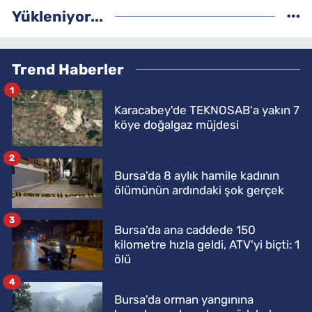
Yükleniyor...
Trend Haberler
1
Karacabey'de TEKNOSAB'a yakın 7
köye doğalgaz müjdesi
2
Bursa'da 8 aylık hamile kadının
ölümünün ardındaki şok gerçek
3
Bursa'da ana caddede 150
kilometre hızla geldi, ATV'yi biçti: 1
ölü
4
Bursa'da orman yangınına