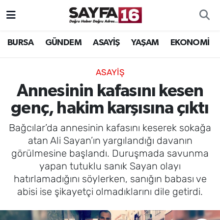
ÖZEL HABER
Hava Durumu
BURSA
GÜNDEM
ASAYİŞ
YAŞAM
EKONOMİ
İNCELEME
Trafik Durumu
ASAYİŞ
MAGAZİN
TFF 2.Lig Beyaz Grup Puan Durumu ve Fikstür
Annesinin kafasını kesen
genç, hakim karşısına çıktı
BİLİM
Tüm Manşetler
Bağcılar’da annesinin kafasını keserek sokağa
DÜNYA
Son Dakika Haberleri
atan Ali Sayan’ın yargılandığı davanın
görülmesine başlandı. Duruşmada savunma
TEKNOLOJİ
Haber Arşivi
yapan tutuklu sanık Sayan olayı
hatırlamadığını söylerken, sanığın babası ve
SPOR
abisi ise şikayetçi olmadıklarını dile getirdi.
EĞİTİM