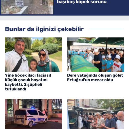
başıboş köpek sorunu
Bunlar da ilginizi çekebilir
Yine böcek ilacı faciası!
Dere yatağında oluşan gölet
Küçük çocuk hayatını
Ertuğrul'un mezar oldu
kaybetti, 2 şüpheli
tutuklandı