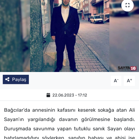
SAĞLIK
TV REHBERİ
Paylaş
-
+
A
A
22.06.2023 - 17:12
Bağcılar’da annesinin kafasını keserek sokağa atan Ali
Sayan’ın yargılandığı davanın görülmesine başlandı.
Duruşmada savunma yapan tutuklu sanık Sayan olayı
hatırlamadığını söylerken, sanığın babası ve abisi ise