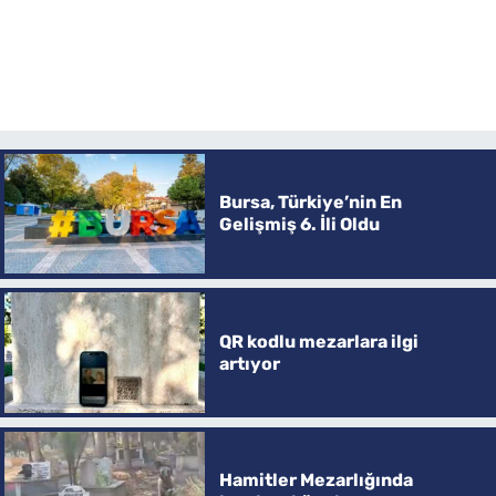
Bursa, Türkiye’nin En
Gelişmiş 6. İli Oldu
QR kodlu mezarlara ilgi
artıyor
Hamitler Mezarlığında