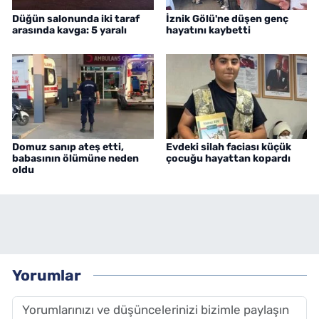
Düğün salonunda iki taraf
İznik Gölü'ne düşen genç
arasında kavga: 5 yaralı
hayatını kaybetti
Domuz sanıp ateş etti,
Evdeki silah faciası küçük
babasının ölümüne neden
çocuğu hayattan kopardı
oldu
Yorumlar