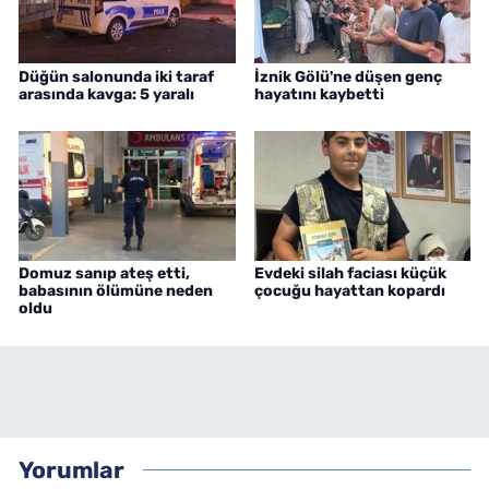
Düğün salonunda iki taraf
İznik Gölü'ne düşen genç
arasında kavga: 5 yaralı
hayatını kaybetti
Domuz sanıp ateş etti,
Evdeki silah faciası küçük
babasının ölümüne neden
çocuğu hayattan kopardı
oldu
Yorumlar