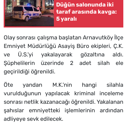
Düğün salonunda iki
taraf arasında kavga:
5 yaralı
Olay sonrası çalışma başlatan Arnavutköy İlçe
Emniyet Müdürlüğü Asayiş Büro ekipleri, Ç.K.
ve Ü.S.'yi yakalayarak gözaltına aldı.
Şüphelilerin üzerinde 2 adet silah ele
geçirildiği öğrenildi.
Öte yandan M.K.'nin hangi silahla
vurulduğunun yapılacak kriminal inceleme
sonrası netlik kazanacağı öğrenildi. Yakalanan
şahıslar emniyetteki işlemlerinin ardından
adliyeye sevk edilecek.