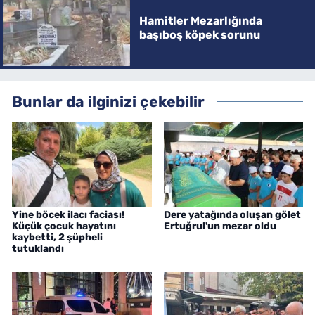
Hamitler Mezarlığında
başıboş köpek sorunu
Bunlar da ilginizi çekebilir
Yine böcek ilacı faciası!
Dere yatağında oluşan gölet
Küçük çocuk hayatını
Ertuğrul'un mezar oldu
kaybetti, 2 şüpheli
tutuklandı