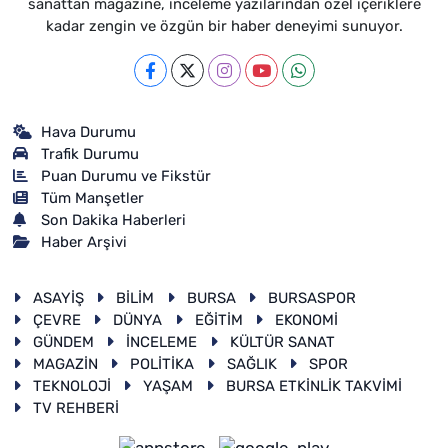
sanattan magazine, inceleme yazılarından özel içeriklere
kadar zengin ve özgün bir haber deneyimi sunuyor.
Hava Durumu
Trafik Durumu
Puan Durumu ve Fikstür
Tüm Manşetler
Son Dakika Haberleri
Haber Arşivi
ASAYİŞ
BİLİM
BURSA
BURSASPOR
ÇEVRE
DÜNYA
EĞİTİM
EKONOMİ
GÜNDEM
İNCELEME
KÜLTÜR SANAT
MAGAZİN
POLİTİKA
SAĞLIK
SPOR
TEKNOLOJİ
YAŞAM
BURSA ETKİNLİK TAKVİMİ
TV REHBERİ