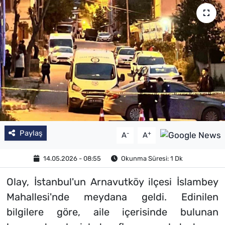
SAĞLIK
TV REHBERİ
Paylaş
-
+
A
A
14.05.2026 - 08:55
Okunma Süresi: 1 Dk
Olay, İstanbul'un Arnavutköy ilçesi İslambey
Mahallesi'nde meydana geldi. Edinilen
bilgilere göre, aile içerisinde bulunan