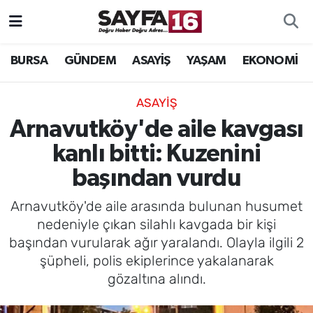
ÖZEL HABER
Hava Durumu
BURSA
GÜNDEM
ASAYİŞ
YAŞAM
EKONOMİ
İNCELEME
Trafik Durumu
ASAYİŞ
MAGAZİN
TFF 2.Lig Beyaz Grup Puan Durumu ve Fikstür
Arnavutköy'de aile kavgası
kanlı bitti: Kuzenini
BİLİM
Tüm Manşetler
başından vurdu
DÜNYA
Son Dakika Haberleri
Arnavutköy'de aile arasında bulunan husumet
nedeniyle çıkan silahlı kavgada bir kişi
TEKNOLOJİ
Haber Arşivi
başından vurularak ağır yaralandı. Olayla ilgili 2
şüpheli, polis ekiplerince yakalanarak
SPOR
gözaltına alındı.
EĞİTİM