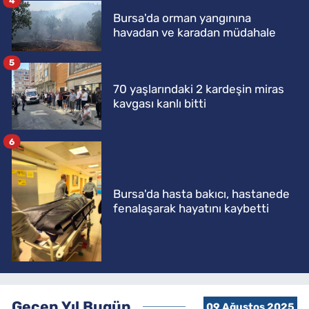
4
Bursa'da orman yangınına
havadan ve karadan müdahale
5
70 yaşlarındaki 2 kardeşin miras
kavgası kanlı bitti
6
Bursa'da hasta bakıcı, hastanede
fenalaşarak hayatını kaybetti
Geçen Yıl Bugün
09 Ağustos 2025