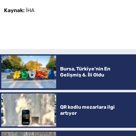
Kaynak:
İHA
Bursa, Türkiye’nin En
Gelişmiş 6. İli Oldu
QR kodlu mezarlara ilgi
artıyor