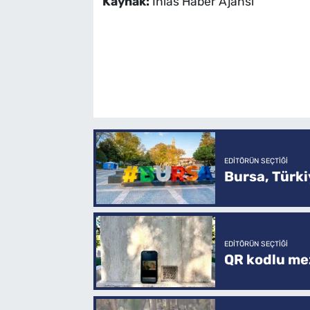
Kaynak:
İhlas Haber Ajansı
EDITÖRÜN SEÇTIĞI
Bursa, Türkiy
EDITÖRÜN SEÇTIĞI
QR kodlu mez