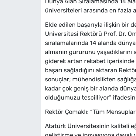
Dünya Alan Sıralamasında 14 alan
üniversiteleri arasında en fazla 
Elde edilen başarıyla ilişkin bi
Üniversitesi Rektörü Prof. Dr. Ö
sıralamalarında 14 alanda dünyanı
almanın gururunu yaşadıklarını 
giderek artan rekabet içerisinde 
başarı sağladığını aktaran Rektö
sonuçlar; mühendislikten sağlığa
kadar çok geniş bir alanda dünyad
olduğumuzu tescilliyor” ifadesini
Rektör Çomaklı: “Tüm Mensuplar
Atatürk Üniversitesinin kaliteli e
geliştirme ve inovasyona dayalı ye