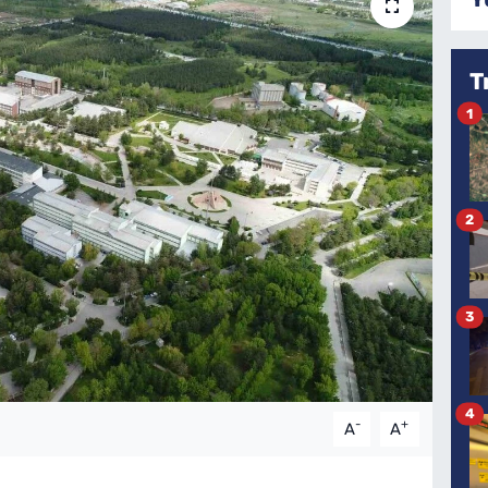
T
1
2
3
4
-
+
A
A