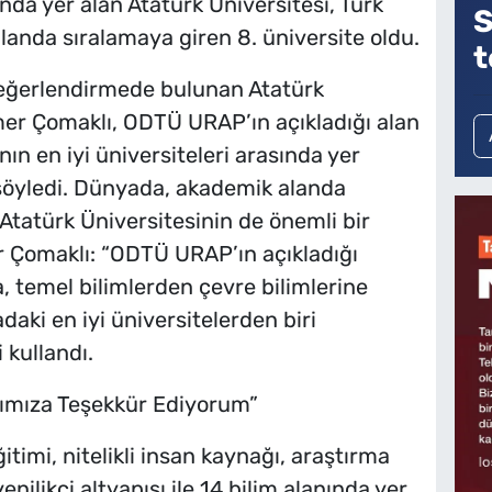
da yer alan Atatürk Üniversitesi, Türk
S
alanda sıralamaya giren 8. üniversite oldu.
t
r değerlendirmede bulunan Atatürk
mer Çomaklı, ODTÜ URAP’ın açıkladığı alan
n en iyi üniversiteleri arasında yer
söyledi. Dünyada, akademik alanda
Atatürk Üniversitesinin de önemli bir
r Çomaklı: “ODTÜ URAP’ın açıkladığı
, temel bilimlerden çevre bilimlerine
aki en iyi üniversitelerden biri
 kullandı.
ımıza Teşekkür Ediyorum”
ğitimi, nitelikli insan kaynağı, araştırma
nilikçi altyapısı ile 14 bilim alanında yer