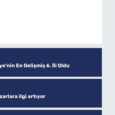
e’nin En Gelişmiş 6. İli Oldu
arlara ilgi artıyor