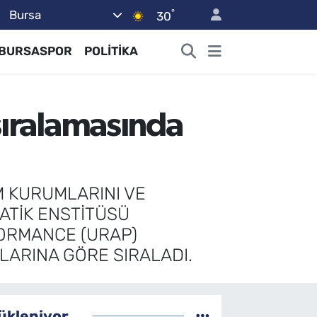
°
Bursa
30
BURSASPOR
POLİTİKA
sıralamasında
M KURUMLARINI VE
ATİK ENSTİTÜSÜ
ORMANCE (URAP)
LARINA GÖRE SIRALADI.
ükleniyor...