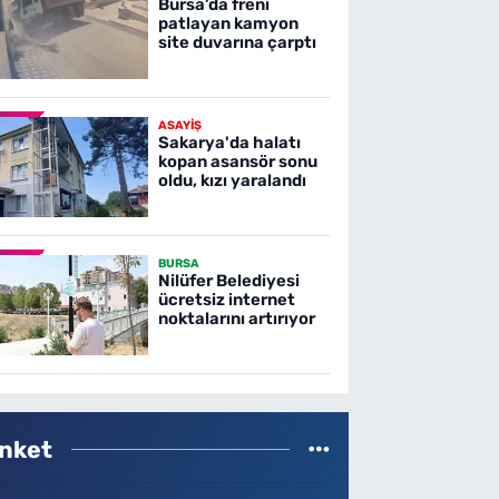
Bursa’da freni
patlayan kamyon
site duvarına çarptı
ASAYİŞ
Sakarya'da halatı
kopan asansör sonu
oldu, kızı yaralandı
BURSA
Nilüfer Belediyesi
ücretsiz internet
noktalarını artırıyor
nket