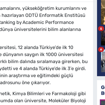
lamalarını, yükseköğretim kurumlarını ve
a hazırlayan ODTÜ Enformatik Enstitüsü
 Ranking by Academic Performance
ünya üniversitelerini bilim alanlarına
5
sitesi, 12 alanda Türkiye’de ilk 10
6
se dünyanın saygın ilk 1000 üniversitesi
rklı bilim dalında sıralamaya girerken, bu
etti ve 4 alanda Türkiye’de ilk 3’e girdi.
sinin araştırma ve eğitimdeki güçlü
 kadrosunu öne çıkarıyor.
G
B
netik, Kimya Bilimleri ve Farmakoloji gibi
numda olan üniversite, Moleküler Biyoloji