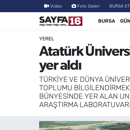
Video
Foto Galeri
BURSA ET
BURSA
GÜ
ÖZEL HABER
Hava Durumu
İNCELEME
Trafik Durumu
YEREL
Atatürk Ünivers
MAGAZİN
TFF 2.Lig Beyaz Grup Puan Durumu ve Fikstür
yer aldı
BİLİM
Tüm Manşetler
TÜRKİYE VE DÜNYA ÜNİVER
DÜNYA
Son Dakika Haberleri
TOPLUMU BİLGİLENDİRMEK
BÜNYESİNDE YER ALAN UN
TEKNOLOJİ
Haber Arşivi
ARAŞTIRMA LABORATUVARI,
SPOR
EĞİTİM