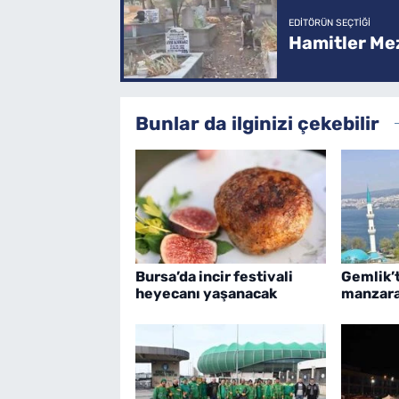
EDITÖRÜN SEÇTIĞI
Hamitler Me
Bunlar da ilginizi çekebilir
Bursa’da incir festivali
Gemlik’
heyecanı yaşanacak
manzar