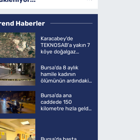
rend Haberler
Karacabey'de
TEKNOSAB'a yakın 7
köye doğalgaz
müjdesi
Bursa'da 8 aylık
hamile kadının
ölümünün ardındaki
şok gerçek
Bursa'da ana
caddede 150
kilometre hızla geldi,
ATV'yi biçti: 1 ölü
Bursa'da hasta