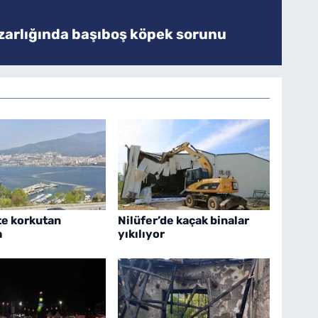
zarlığında başıboş köpek sorunu
te korkutan
Nilüfer’de kaçak binalar
a
yıkılıyor