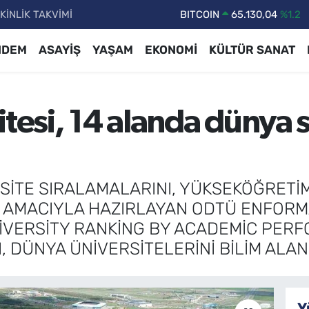
KİNLİK TAKVİMİ
DOLAR
47,7106
%0.17
EURO
55,1652
%0.27
NDEM
ASAYİŞ
YAŞAM
EKONOMİ
KÜLTÜR SANAT
STERLİN
64,4046
%0.35
GRAM ALTIN
6618.49
%2.12
itesi, 14 alanda dünya 
BİST100
13.773
%-19
BITCOIN
65.130,04
%1.2
SİTE SIRALAMALARINI, YÜKSEKÖĞRETİ
 AMACIYLA HAZIRLAYAN ODTÜ ENFORM
İVERSİTY RANKİNG BY ACADEMİC PERF
 DÜNYA ÜNİVERSİTELERİNİ BİLİM ALAN
Y