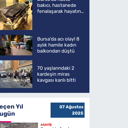
bakıcı, hastanede
fenalaşarak hayatını
kaybetti
Bursa'da acı olay! 8
aylık hamile kadın
balkondan düştü
70 yaşlarındaki 2
kardeşin miras
kavgası kanlı bitti
eçen Yıl
07 Ağustos
ugün
2025
ASAYİŞ